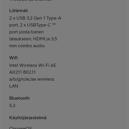
Liitännät
2 x USB 3.2 Gen 1 Type-A
port, 2 x USBType-C ™
port joista toinen
lataukseen, HDMI ja 3,5
mm combo audio
Wifi
Intel Wireless Wi-Fi 6E
AX211 802.11
a/b/g/n/ac/ax wireless
LAN
Bluetooth
5,3
Käyttöjärjestelmä
ChromeOS