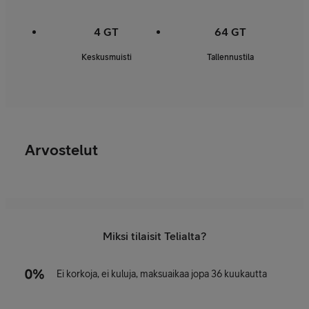
4 GT
64 GT
Keskusmuisti
Tallennustila
Arvostelut
Miksi tilaisit Telialta?
Ei korkoja, ei kuluja, maksuaikaa jopa 36 kuukautta