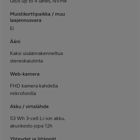
Gb/s up to 4 lanes, NVMe
Muistikorttipaikka / muu
laajennusvara
Ei
Ääni
Kaksi sisäänrakennettua
stereokaiutinta
Web-kamera
FHD kamera kahdella
mikrofonilla
Akku / virtalähde
53 Wh 3-cell Li-ion akku,
akunkesto jopa 12h
Yhteydet ja liitännät