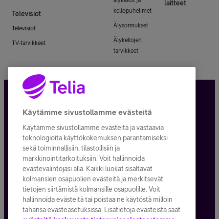
laitteet
kellopuhelimet
Televisiot
Älysormukset
Televisiot
Älykellojen
TV-tarvikkeet
tarvikkeet
Tietosuoja ja -turva
Käytämme sivustollamme evästeitä
Käytämme sivustollamme evästeitä ja vastaavia
Tilauksen peruuttaminen
teknologioita käyttökokemuksen parantamiseksi
sekä toiminnallisiin, tilastollisiin ja
Käyttöehdot
markkinointitarkoituksiin. Voit hallinnoida
evästevalintojasi alla. Kaikki luokat sisältävät
Evästeiden käyttö
kolmansien osapuolien evästeitä ja merkitsevät
tietojen siirtämistä kolmansille osapuolille. Voit
Toimitusehdot ja palvelukuvaukset
hallinnoida evästeitä tai poistaa ne käytöstä milloin
tahansa evästeasetuksissa. Lisätietoja evästeistä saat