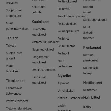
Pelitietokoneet
Recycled
Kaiuttimet
Robotti-
Pelinäytöt
Suojakuoret
radiolla
imurit
ja suojalasit
Tietokonekomponentit
Sähköpotkulaudat
Kuulokkeet
Muut
Pelikuulokkeet
Muut
puhelintarvikkeet
Bluetooth-
Pelinäppäimistöt
älykodin
kuulokkeet
Tabletit
tuotteet
Pelihiiret
Vastamelukuulokkeet
Tabletit
Pelihiirimatot
Pienkoneet
Nappikuulokkeet
Suojakuoret
Pelituolit
Keittiön
Langattomat
ja -lasit
pienkoneet
Muut
kuulokkeet
Muut
pelituotteet
Kauneus ja
Urheilukuulokkeet
tarvikkeet
terveys
Älykellot
Langalliset
Tietokoneet
Nettilaitteet
kuulokkeet
Älykellot
Kannettavat
Reitittimet
Urheilukellot
tietokoneet
Mesh-laitteet
Aktiivisuusrannekkeet
Pöytätietokoneet
Lasten
Kaikki
Tietokonetarvikkeet
älykellot ja