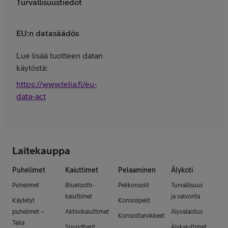
Turvallisuustiedot
EU:n datasäädös
Lue lisää tuotteen datan
käytöstä:
https://www.telia.fi/eu-
data-act
Laitekauppa
Puhelimet
Kaiuttimet
Pelaaminen
Älykoti
Puhelimet
Bluetooth-
Pelikonsolit
Turvallisuus
kaiuttimet
ja valvonta
Käytetyt
Konsolipelit
puhelimet –
Aktiivikaiuttimet
Älyvalaistus
Konsolitarvikkeet
Telia
Soundbarit
Älykaiuttimet