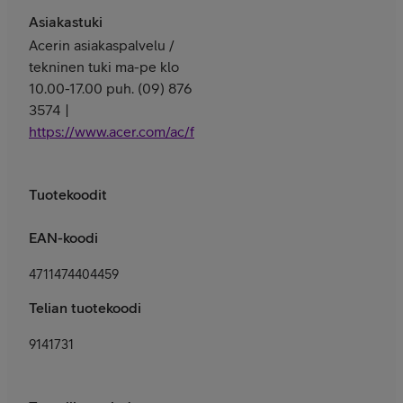
Asiakastuki
Acerin asiakaspalvelu /
tekninen tuki ma-pe klo
10.00-17.00 puh. (09) 876
3574 |
https://www.acer.com/ac/fi/FI/content/support
Tuotekoodit
EAN-koodi
4711474404459
Telian tuotekoodi
9141731