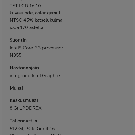
TFT LCD 16:10
kuvasuhde, color gamut
NTSC 45% katselukulma
jopa 170 astetta
Suoritin
Intel® Core™ 3 processor
N355
Näytönohjain
integroitu Intel Graphics
Muisti
Keskusmuisti
8 Gt LPDDR5X
Tallennustila
512 Gt, PCIe Gen4 16