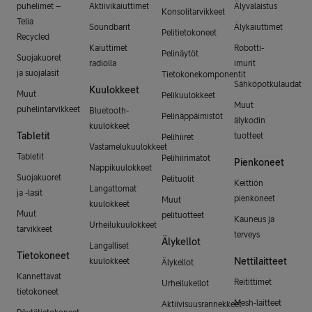
puhelimet –
Aktiivikaiuttimet
Älyvalaistus
Konsolitarvikkeet
Telia
Soundbarit
Älykaiuttimet
Pelitietokoneet
Recycled
Kaiuttimet
Robotti-
Pelinäytöt
Suojakuoret
radiolla
imurit
ja suojalasit
Tietokonekomponentit
Sähköpotkulaudat
Kuulokkeet
Muut
Pelikuulokkeet
Muut
puhelintarvikkeet
Bluetooth-
Pelinäppäimistöt
älykodin
kuulokkeet
Tabletit
tuotteet
Pelihiiret
Vastamelukuulokkeet
Tabletit
Pelihiirimatot
Pienkoneet
Nappikuulokkeet
Suojakuoret
Pelituolit
Keittiön
Langattomat
ja -lasit
pienkoneet
Muut
kuulokkeet
Muut
pelituotteet
Kauneus ja
Urheilukuulokkeet
tarvikkeet
terveys
Älykellot
Langalliset
Tietokoneet
Nettilaitteet
kuulokkeet
Älykellot
Kannettavat
Reitittimet
Urheilukellot
tietokoneet
Mesh-laitteet
Aktiivisuusrannekkeet