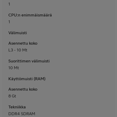
1
CPU:n enimmäismäärä
1
Välimuisti
Asennettu koko
L3 - 10 Mt
Suorittimen välimuisti
10 Mt
Käyttömuisti (RAM)
Asennettu koko
8 Gt
Tekniikka
DDR4 SDRAM