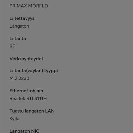
PRIMAX MORFLD
Liitettävyys
Langaton
Liitäntä
RF
Verkkoyhteydet
Liitäntä(väylän) tyyppi
M.2 2230
Ethernet-ohjain
Realtek RTL8111H
Tuettu langaton LAN
Kyllä
Langaton NIC