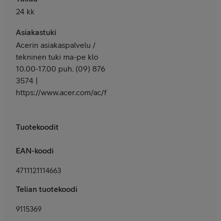
24 kk
Asiakastuki
Acerin asiakaspalvelu /
tekninen tuki ma-pe klo
10.00-17.00 puh. (09) 876
3574 |
https://www.acer.com/ac/fi/FI/content/support
Tuotekoodit
EAN-koodi
4711121114663
Telian tuotekoodi
9115369