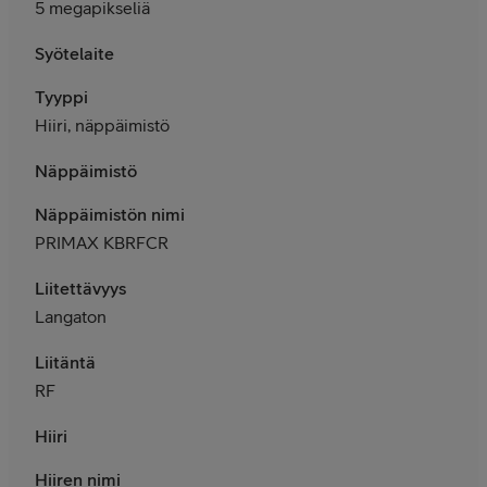
5 megapikseliä
Syötelaite
Tyyppi
Hiiri, näppäimistö
Näppäimistö
Näppäimistön nimi
PRIMAX KBRFCR
Liitettävyys
Langaton
Liitäntä
RF
Hiiri
Hiiren nimi