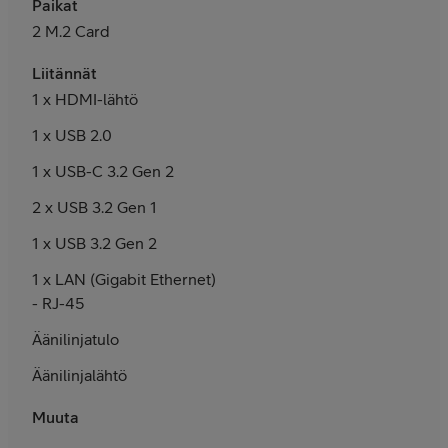
Paikat
2 M.2 Card
Liitännät
1 x HDMI-lähtö
1 x USB 2.0
1 x USB-C 3.2 Gen 2
2 x USB 3.2 Gen 1
1 x USB 3.2 Gen 2
1 x LAN (Gigabit Ethernet)
- RJ-45
Äänilinjatulo
Äänilinjalähtö
Muuta