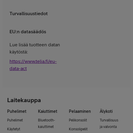
Turvallisuustiedot
EU:n datasäädös
Lue lisää tuotteen datan
käytöstä:
https://www.telia.fi/eu-
data-act
Laitekauppa
Puhelimet
Kaiuttimet
Pelaaminen
Älykoti
Puhelimet
Bluetooth-
Pelikonsolit
Turvallisuus
kaiuttimet
ja valvonta
Käytetyt
Konsolipelit