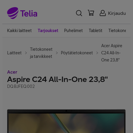
Kirjaudu
Kaikki laitteet
Tarjoukset
Puhelimet
Tabletit
Tietokoneet
Acer Aspire
Tietokoneet
Laitteet
Pöytätietokoneet
C24 All-In-
ja tarvikkeet
One 23,8"
Acer
Aspire C24 All-In-One 23,8"
DQ.BJFEQ.002