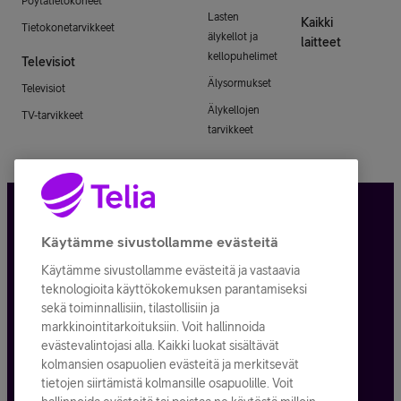
Pöytätietokoneet
Lasten
Kaikki
Tietokonetarvikkeet
älykellot ja
laitteet
kellopuhelimet
Televisiot
Älysormukset
Televisiot
Älykellojen
TV-tarvikkeet
tarvikkeet
Tietosuoja ja -turva
Käytämme sivustollamme evästeitä
Käytämme sivustollamme evästeitä ja vastaavia
Tilauksen peruuttaminen
teknologioita käyttökokemuksen parantamiseksi
sekä toiminnallisiin, tilastollisiin ja
Käyttöehdot
markkinointitarkoituksiin. Voit hallinnoida
evästevalintojasi alla. Kaikki luokat sisältävät
Evästeiden käyttö
kolmansien osapuolien evästeitä ja merkitsevät
tietojen siirtämistä kolmansille osapuolille. Voit
Toimitusehdot ja palvelukuvaukset