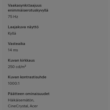
Vaakasynkr.taajuus
enimmäiserotuskyvyllä
75 Hz
Laajakuva näyttö
Kyllä
Vasteaika
14 ms
Kuvan kirkkaus
250 cd/m²
Kuvan kontrastisuhde
1000:1
Päätteen ominaisuudet
Häikäisemätön,
CineCrystal, Acer