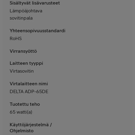
Sisältyvät lisävarusteet
Lämpöäjohtava
sovitinpala
Yhteensopivuusstandardit
RoHS
Virransyöttö
Laitteen tyyppi
Virtasovitin
Virtalaitteen nimi
DELTA ADP-65DE
Tuotettu teho
65 watti(a)
Käyttöjärjestelmä /
Ohjelmisto