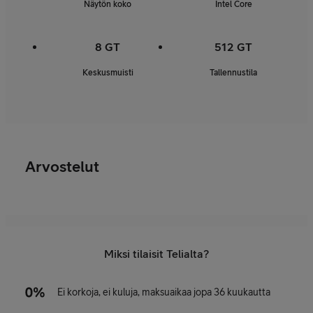
Näytön koko
Intel Core
8 GT
512 GT
Keskusmuisti
Tallennustila
Arvostelut
Miksi tilaisit Telialta?
Ei korkoja, ei kuluja, maksuaikaa jopa 36 kuukautta