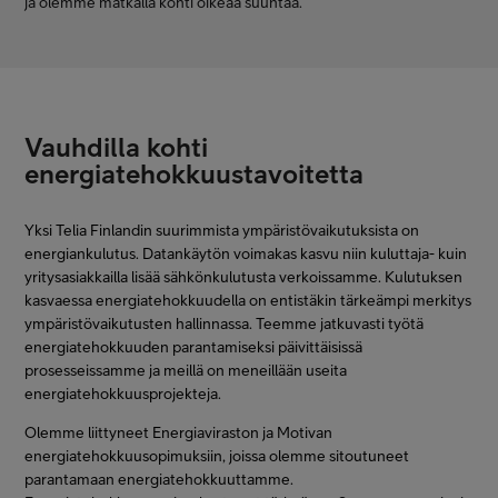
ja olemme matkalla kohti oikeaa suuntaa.
FI
SV
EN
Vauhdilla kohti
energiatehokkuustavoitetta
Yksi Telia Finlandin suurimmista ympäristövaikutuksista on
energiankulutus. Datankäytön voimakas kasvu niin kuluttaja- kuin
yritysasiakkailla lisää sähkönkulutusta verkoissamme. Kulutuksen
kasvaessa energiatehokkuudella on entistäkin tärkeämpi merkitys
ympäristövaikutusten hallinnassa. Teemme jatkuvasti työtä
energiatehokkuuden parantamiseksi päivittäisissä
prosesseissamme ja meillä on meneillään useita
energiatehokkuusprojekteja.
Olemme liittyneet Energiaviraston ja Motivan
energiatehokkuusopimuksiin, joissa olemme sitoutuneet
parantamaan energiatehokkuuttamme.