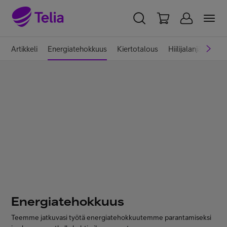
YKSITYISILLE
YRITYKSILLE
WHOLESALE
Artikkeli
Energiatehokkuus
Kiertotalous
Hiilijalanjälki
Hi
TELIA FINLAND
Telia yrityksenä
Vastuullisuus
Töissä Telialla
Energiatehokkuus
Medialle
Teemme jatkuvasi työtä energiatehokkuutemme parantamiseksi