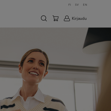
FI
SV
EN
Kirjaudu