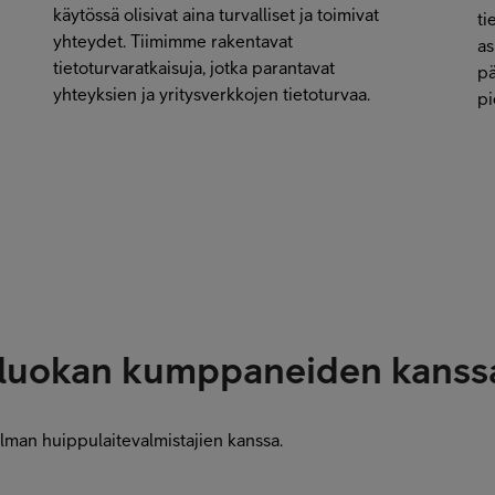
käytössä olisivat aina turvalliset ja toimivat
ti
yhteydet. Tiimimme rakentavat
as
tietoturvaratkaisuja, jotka parantavat
pä
yhteyksien ja yritysverkkojen tietoturvaa.
pi
nluokan kumppaneiden kanss
lman huippulaitevalmistajien kanssa.