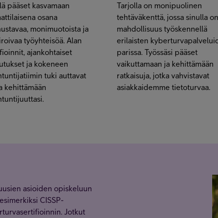
lä pääset kasvamaan
Tarjolla on monipuolinen
ttilaisena osana
tehtäväkenttä, jossa sinulla o
ustavaa, monimuotoista ja
mahdollisuus työskennellä
iroivaa työyhteisöä. Alan
erilaisten kyberturvapalvelu
ifioinnit, ajankohtaiset
parissa. Työssäsi pääset
utukset ja kokeneen
vaikuttamaan ja kehittämään
ntuntijatiimin tuki auttavat
ratkaisuja, jotka vahvistavat
a kehittämään
asiakkaidemme tietoturvaa.
ntuntijuuttasi.
usien asioiden opiskeluun
t esimerkiksi CISSP-
turvasertifioinnin. Jotkut