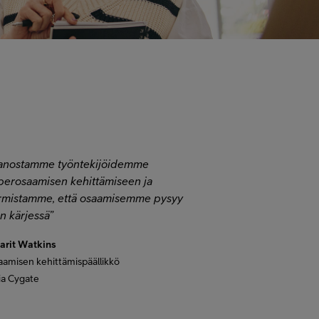
anostamme työntekijöidemme
berosaamisen kehittämiseen ja
rmistamme, että osaamisemme pysyy
an kärjessä”
arit Watkins
amisen kehittämispäällikkö
ia Cygate