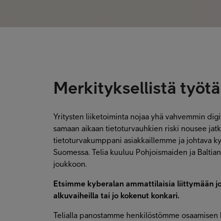
Merkityksellistä työtä 
Yritysten liiketoiminta nojaa yhä vahvemmin digi
samaan aikaan tietoturvauhkien riski nousee jat
tietoturvakumppani asiakkaillemme ja johtava ky
Suomessa. Telia kuuluu Pohjoismaiden ja Baltia
joukkoon.
Etsimme kyberalan ammattilaisia liittymään jo
alkuvaiheilla tai jo kokenut konkari.
Telialla panostamme henkilöstömme osaamisen k