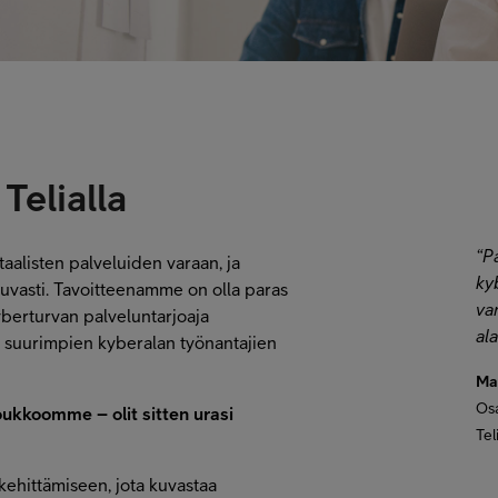
Telialla
“P
taalisten palveluiden varaan, ja
ky
kuvasti. Tavoitteenamme on olla paras
va
berturvan palveluntarjoaja
al
n suurimpien kyberalan työnantajien
Ma
Osa
ukkoomme – olit sitten urasi
Tel
ehittämiseen, jota kuvastaa