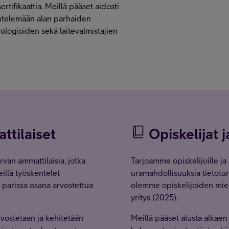
rtifikaattia. Meillä pääset aidosti
entelemään alan parhaiden
ologioiden sekä laitevalmistajien
tilaiset
Opiskelijat 
rvan ammattilaisia, jotka
Tarjoamme opiskelijoille ja
eillä työskentelet
uramahdollisuuksia tietotur
n parissa osana arvostettua
olemme opiskelijoiden miel
yritys (2025).
vostetaan ja kehitetään
Meillä pääset alusta alkaen