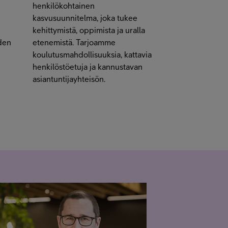
henkilökohtainen
n
kasvusuunnitelma, joka tukee
kehittymistä, oppimista ja uralla
iden
etenemistä. Tarjoamme
koulutusmahdollisuuksia, kattavia
henkilöstöetuja ja kannustavan
asiantuntijayhteisön.