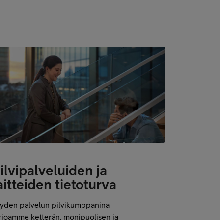
ilvipalveluiden ja
aitteiden tietoturva
yden palvelun pilvikumppanina
rjoamme ketterän, monipuolisen ja