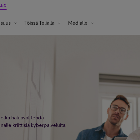
AND
isuus
Töissä Telialla
Medialle
Opiskelijat ja vastavalmistuneet
jotka haluavat tehdä
lle kriittisiä kyberpalveluita.