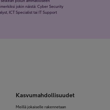
ä selkeän polun ammatilliseen
esimerkiksi jokin näistä: Cyber Security
yst, ICT Specialist tai IT Support
Kasvumahdollisuudet
Meillä jokaiselle rakennetaan