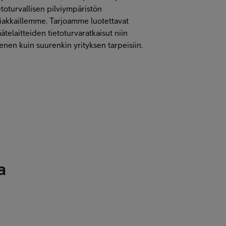
etoturvallisen pilviympäristön
iakkaillemme. Tarjoamme luotettavat
ätelaitteiden tietoturvaratkaisut niin
enen kuin suurenkin yrityksen tarpeisiin.
a