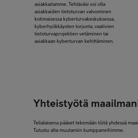
asiakkaitamme. Tehtäväsi voi olla
asiakkaiden tietoturvan valvominen
kotimaisessa kyberturvakeskuksessa,
kyberhyökkäysten torjunta, vaativien
tietoturvaprojektien vetäminen tai
asiakkaan kyberturvan kehittäminen.
Yhteistyötä maailma
Telialaisena pääset tekemään töitä yhdessä maai
Tutustu alta muutamiin kumppaneihimme.