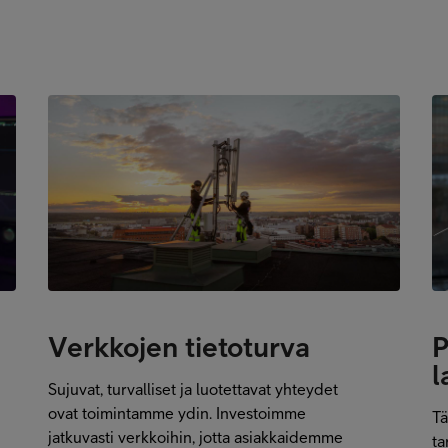
Verkkojen tietoturva
P
l
Sujuvat, turvalliset ja luotettavat yhteydet
ovat toimintamme ydin. Investoimme
Tä
jatkuvasti verkkoihin, jotta asiakkaidemme
ta