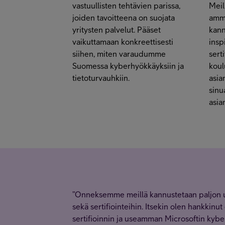
vastuullisten tehtävien parissa,
Meil
joiden tavoitteena on suojata
amma
yritysten palvelut. Pääset
kann
vaikuttamaan konkreettisesti
insp
siihen, miten varaudumme
sert
Suomessa kyberhyökkäyksiin ja
koul
tietoturvauhkiin.
asia
sinu
asia
”Onneksemme meillä kannustetaan paljon u
sekä sertifiointeihin. Itsekin olen hankkinu
sertifioinnin ja useamman Microsoftin kyber