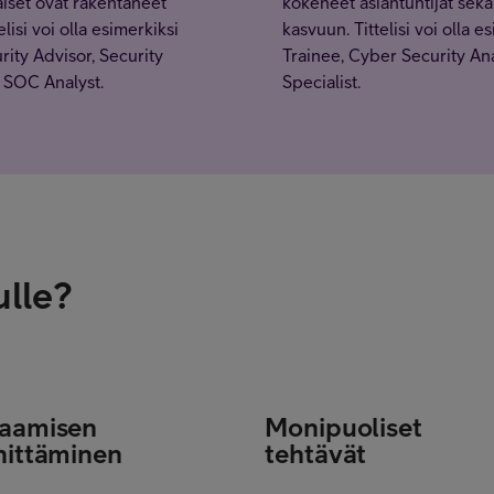
aiset ovat rakentaneet
kokeneet asiantuntijat sek
isi voi olla esimerkiksi
kasvuun.
Tittelisi voi olla 
rity Advisor, Security
Trainee, Cyber Security Anal
i SOC Analyst.
Specialist.
ulle?
aamisen
Monipuoliset
hittäminen
tehtävät