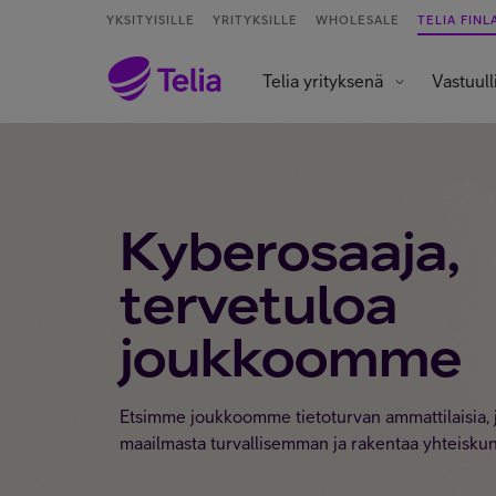
YKSITYISILLE
YRITYKSILLE
WHOLESALE
TELIA FINL
Telia yrityksenä
Vastuull
Kyberosaaja,
tervetuloa
joukkoomme
Etsimme joukkoomme tietoturvan ammattilaisia, 
maailmasta turvallisemman ja rakentaa yhteiskunna