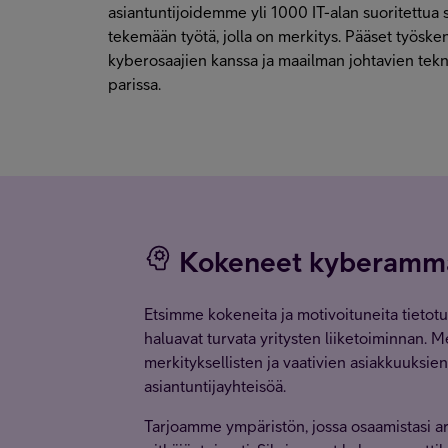
asiantuntijoidemme yli 1000 IT-alan suoritettua se
tekemään työtä, jolla on merkitys. Pääset työsk
kyberosaajien kanssa ja maailman johtavien tekn
parissa.
Kokeneet kyberammat
Etsimme kokeneita ja motivoituneita tietotu
haluavat turvata yritysten liiketoiminnan. M
merkityksellisten ja vaativien asiakkuuksie
asiantuntijayhteisöä.
Tarjoamme ympäristön, jossa osaamistasi ar