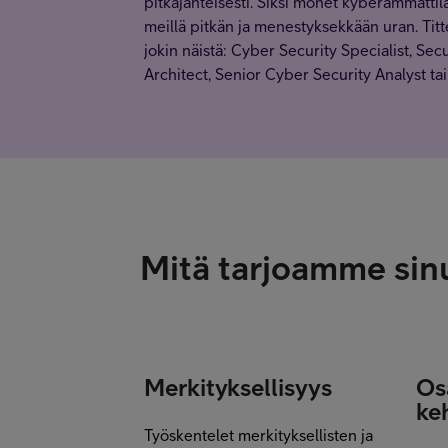
pitkäjänteisesti. Siksi monet kyberammattil
meillä pitkän ja menestyksekkään uran. Tittel
jokin näistä: Cyber Security Specialist, Secu
Architect, Senior Cyber Security Analyst ta
Mitä tarjoamme sin
Merkityksellisyys
Os
ke
Työskentelet merkityksellisten ja