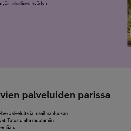
i myös rahallisen hyödyn
vien palveluiden parissa
berpalveluita ja maailmanluokan
vat. Tutustu alta muutamiin
elemään.