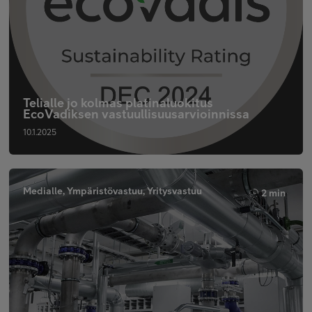
Telialle jo kolmas platinaluokitus
EcoVadiksen vastuullisuusarvioinnissa
10.1.2025
Medialle, Ympäristövastuu, Yritysvastuu
2 min