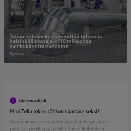
Telian datakeskus lämmittää tuhansia
helsinkiläiskoteja – ”10 miljoonaa
suihkukäyntiä vuodessa”
15.6.2023
Edellinen artikkeli
Mitä Telia tekee sähkön säästämiseksi?
Parannamme energiatehokkuuttamme päivittäin
pienillä ja isoilla päätöksillä. Sähkönkulutuksen