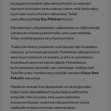
ekologisesti kestäviin laitevaihtoehtoihin on selkeästi
kasvanut kuluttajien keskuudessa. Uskon, että tämä näkyy
hyvin pian myös yritysten valinnoissa”, Telian
vastuullisuusjohtaja
Eija Pitkänen
kertoo.
Kierrätettyjen yrityslaitteiden valikoimassa on tällä hetkellä
kahdeksan erilaista puhelinmallia, jotka ovat saatavilla
Telian verkkokaupasta tai yritysmyynnistä.
”Kaikki kierrätetyt puhelimet ovat käyneet läpi huolellisen
tarkistus- ja kunnostusprosessin. Puhelimien akkujen kunto
sekä muut toiminnot on testattu ja laite on puhdistettu
huolellisesti aiemman käytön jäljistä. Mahdollisissa
kunnostuksissa käytetään vain valmistajan virallisia osia”,
Telia Recycled -hankkeesta yrityksille vastaava
Klaus-Emil
Pakalén
vakuuttaa.
Pakalénin mukaan kierrätyspuhelin on ekologisuuden
lisäksi myös taloudellisesti houkutteleva vaihtoehto
yrityksille. Hän korostaa, että uusien laitteiden
komponenttipulan vuoksi kierrätyspuhelimet tuovat
asiakkaille entistä enemmän valinnanvaraa.