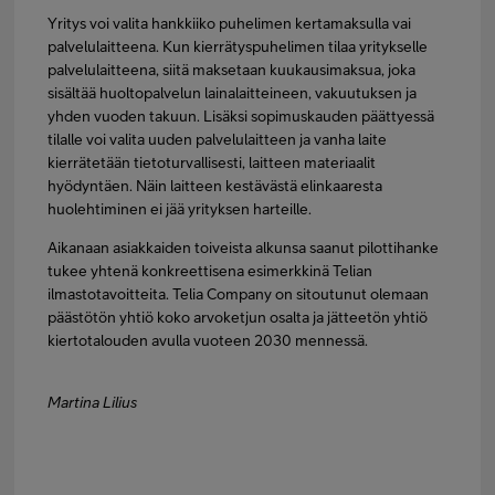
Yritys voi valita hankkiiko puhelimen kertamaksulla vai
palvelulaitteena. Kun kierrätyspuhelimen tilaa yritykselle
palvelulaitteena, siitä maksetaan kuukausimaksua, joka
sisältää huoltopalvelun lainalaitteineen, vakuutuksen ja
yhden vuoden takuun. Lisäksi sopimuskauden päättyessä
tilalle voi valita uuden palvelulaitteen ja vanha laite
kierrätetään tietoturvallisesti, laitteen materiaalit
hyödyntäen. Näin laitteen kestävästä elinkaaresta
huolehtiminen ei jää yrityksen harteille.
Aikanaan asiakkaiden toiveista alkunsa saanut pilottihanke
tukee yhtenä konkreettisena esimerkkinä Telian
ilmastotavoitteita. Telia Company on sitoutunut olemaan
päästötön yhtiö koko arvoketjun osalta ja jätteetön yhtiö
kiertotalouden avulla vuoteen 2030 mennessä.
Martina Lilius