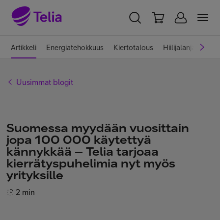
YKSITYISILLE
YRITYKSILLE
WHOLESALE
Artikkeli
Energiatehokkuus
Kiertotalous
Hiilijalanjälki
Hi
TELIA FINLAND
Uusimmat blogit
Telia yrityksenä
Suomessa myydään vuosittain
Vastuullisuus
jopa 100 000 käytettyä
kännykkää – Telia tarjoaa
kierrätyspuhelimia nyt myös
Töissä Telialla
yrityksille
2 min
Medialle