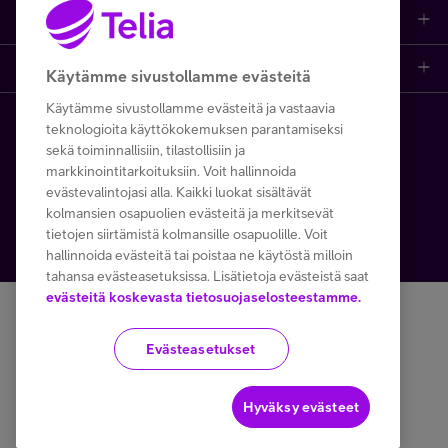
Medialle
Töissä Telialla
Ilmasto ja kiertotalous
Yleispalveluvelvoite
Asiakastuki
Uutishuone
Arvot ja kulttuurimme
Digitaalinen osallisuus
Käytämme sivustollamme evästeitä
Käytämme sivustollamme evästeitä ja vastaavia
Asiakastuki kuluttajille
Yhteystiedot
Mahdollisuudet asiantuntijoille
Tietosuoja ja tietoturva
teknologioita käyttökokemuksen parantamiseksi
Copyright Telia Company 2024
Tietosuoja ja -turva
sekä toiminnallisiin, tilastollisiin ja
Asiakastuki yrityksille
Tiedotteet
Opiskelijat ja vastavalmistuneet
Sertifikaatit ja palkinnot
markkinointitarkoituksiin. Voit hallinnoida
Käyttöehdot
Evästeiden käyttö
evästevalintojasi alla. Kaikki luokat sisältävät
kolmansien osapuolien evästeitä ja merkitsevät
Häiriötiedotteet
Artikkelit ja videot
Avoimet työpaikat
Toimitusehdot ja palvelukuvaukset
tietojen siirtämistä kolmansille osapuolille. Voit
hallinnoida evästeitä tai poistaa ne käytöstä milloin
Asiakastiedotteet
Kuvapankki
Monimuotoisuus
tahansa evästeasetuksissa. Lisätietoja evästeistä saat
evästeitä koskevasta tietosuojaselosteestamme.
Yhteystiedot kuluttajille
Henkilöstövastuu
SEURAA MEITÄ SOMESSA
Evästeasetukset
Yhteystiedot yrityksille
Hyväksy evästeet