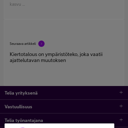
kasvu ...
Seuraava artikkeli
Kiertotalous on ympäristöteko, joka vaatii
ajattelutavan muutoksen
Telia yrityksenä
Vastuullisuus
Telia Finland
Telia työnantajana
Vastuullisuus
Johtoryhmä