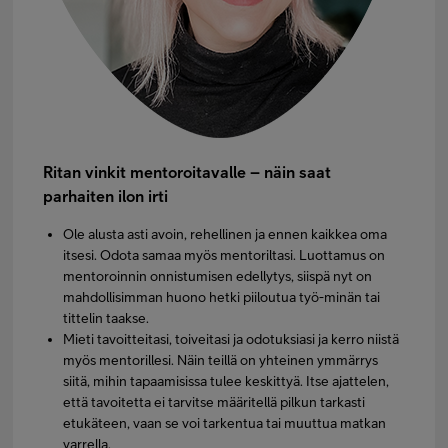
Ritan vinkit mentoroitavalle – näin saat
parhaiten ilon irti
Ole alusta asti avoin, rehellinen ja ennen kaikkea oma
itsesi. Odota samaa myös mentoriltasi. Luottamus on
mentoroinnin onnistumisen edellytys, siispä nyt on
mahdollisimman huono hetki piiloutua työ-minän tai
tittelin taakse.
Mieti tavoitteitasi, toiveitasi ja odotuksiasi ja kerro niistä
myös mentorillesi. Näin teillä on yhteinen ymmärrys
siitä, mihin tapaamisissa tulee keskittyä. Itse ajattelen,
että tavoitetta ei tarvitse määritellä pilkun tarkasti
etukäteen, vaan se voi tarkentua tai muuttua matkan
varrella.