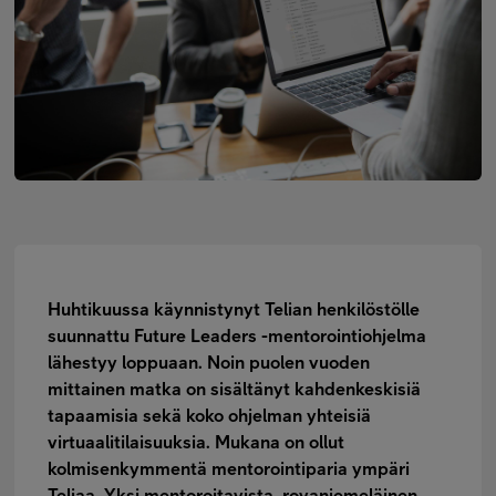
FI
SV
EN
Huhtikuussa käynnistynyt Telian henkilöstölle
suunnattu
Future Leaders -mentorointiohjelma
lähestyy loppuaan. Noin puolen vuoden
mittainen matka on sisältänyt kahdenkeskisiä
tapaamisia sekä koko ohjelman yhteisiä
virtuaalitilaisuuksia. Mukana on ollut
kolmisenkymmentä mentorointiparia ympäri
Teliaa. Yksi mentoroitavista, rovaniemeläinen