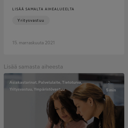
LISÄÄ SAMALTA AIHEALUEELTA
Yritysvastuu
15. marraskuuta 2021
Lisää samasta aiheesta
Asiakastarinat, Palvelulaite, Tietoturva,
Yritysvastuu, Ympäristövastuu
5 min