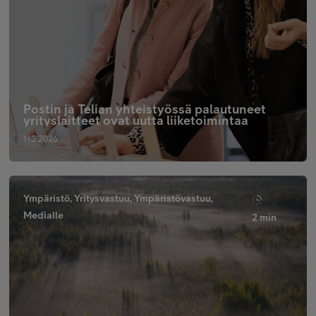
Postin ja Telian yhteistyössä palautuneet
yrityslaitteet ovat uutta liiketoimintaa
11.2.2026
Ympäristö, Yritysvastuu, Ympäristövastuu,
Medialle
2 min