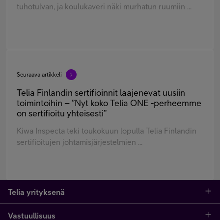
tuhotulvan, ja koulukaveri näki murhatun ruumiin ...
Seuraava artikkeli
Telia Finlandin sertifioinnit laajenevat uusiin
toimintoihin – ”Nyt koko Telia ONE -perheemme
on sertifioitu yhteisesti”
Kiwa Inspecta teki toukokuun lopulla Telia Finlandin
sertifioitujen johtamisjärjestelmien ...
Telia yrityksenä
Vastuullisuus
Telia Finland