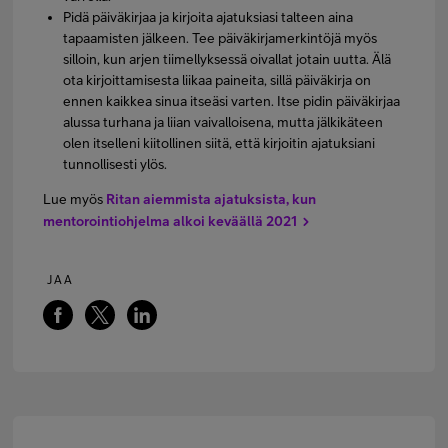
Pidä päiväkirjaa ja kirjoita ajatuksiasi talteen aina
tapaamisten jälkeen. Tee päiväkirjamerkintöjä myös
silloin, kun arjen tiimellyksessä oivallat jotain uutta. Älä
ota kirjoittamisesta liikaa paineita, sillä päiväkirja on
ennen kaikkea sinua itseäsi varten. Itse pidin päiväkirjaa
alussa turhana ja liian vaivalloisena, mutta jälkikäteen
olen itselleni kiitollinen siitä, että kirjoitin ajatuksiani
tunnollisesti ylös.
Lue myös
Ritan aiemmista ajatuksista, kun
mentorointiohjelma alkoi keväällä 2021
JAA