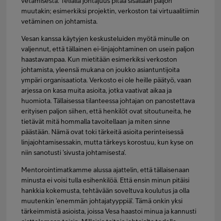
vetämisestä. Telialla johtajuus pitää sisällään paljon
muutakin; esimerkiksi projektin, verkoston tai virtuaalitiimin
vetäminen on johtamista.
Vesan kanssa käytyjen keskusteluiden myötä minulle on
valjennut, että tällainen ei-linjajohtaminen on usein paljon
haastavampaa. Kun mietitään esimerkiksi verkoston
johtamista, yleensä mukana on joukko asiantuntijoita
ympäri organisaatiota. Verkosto ei ole heille päätyö, vaan
arjessa on kasa muita asioita, jotka vaativat aikaa ja
huomiota. Tällaisessa tilanteessa johtajan on panostettava
erityisen paljon siihen, että henkilöt ovat sitoutuneita, he
tietävät mitä hommalla tavoitellaan ja miten sinne
päästään. Nämä ovat toki tärkeitä asioita perinteisessä
linjajohtamisessakin, mutta tärkeys korostuu, kun kyse on
niin sanotusti ’sivusta johtamisesta’.
Mentorointimatkamme alussa ajattelin, että tällaisenaan
minusta ei voisi tulla esihenkilöä. Että ensin minun pitäisi
hankkia kokemusta, tehtävään soveltuva koulutus ja olla
muutenkin ’enemmän johtajatyyppiä’. Tämä onkin yksi
tärkeimmistä asioista, joissa Vesa haastoi minua ja kannusti