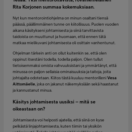
Rita Korjonen
summaa kokemuksiaan.
Nyt kun mentorointiohjelma on minun osaltani tiensä
päässä, päällimmäinen tunne on kiitollisuus. Puolen vuoden
aikana käsitykseni johtamisesta ja siinä tarvittavista
taidoista on muuttunut ja huomaan, että ennen tätä
matkaa mielikuvani johtamisesta oli osittain vanhentunut.
Ohjelman tärkein anti on ollut kuitenkin se, että olen
oppinut itsestäni todella, todella paljon. Olen tullut
tietoisemmaksi omista vahvuuksistani ja ymmärtänyt, että
minussa on paljon sellaisia ominaisuuksia ja taitoja, joita
johtajalta odotetaan. Kiitos tästä kuuluu mentorilleni
Vesa
Aittomäelle
, joka on jakanut näkemyksiään sekä haastanut
ja kannustanut minua.
Käsitys johtamisesta uusiksi – mitä se
oikeastaan on?
Johtamisesta voi helposti ajatella, että siinä on kyse
pelkästä linjajohtamisesta, kuten tiimin tai yksikön