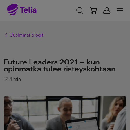
YKSITYISILLE
YRITYKSILLE
WHOLESALE
Uusimmat blogit
TELIA FINLAND
Telia yrityksenä
Future Leaders 2021 – kun
opinmatka tulee risteyskohtaan
Vastuullisuus
4 min
Töissä Telialla
Medialle