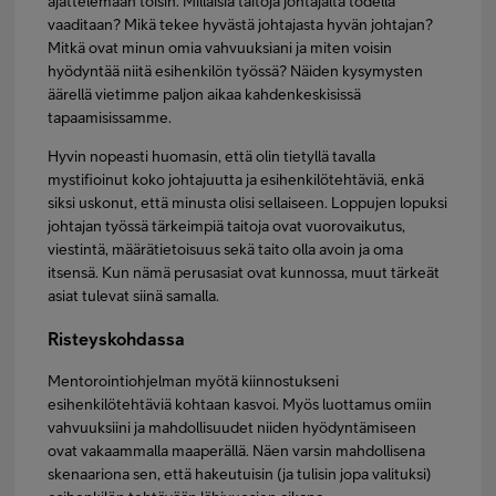
ajattelemaan toisin. Millaisia taitoja johtajalta todella
vaaditaan? Mikä tekee hyvästä johtajasta hyvän johtajan?
Mitkä ovat minun omia vahvuuksiani ja miten voisin
hyödyntää niitä esihenkilön työssä? Näiden kysymysten
äärellä vietimme paljon aikaa kahdenkeskisissä
tapaamisissamme.
Hyvin nopeasti huomasin, että olin tietyllä tavalla
mystifioinut koko johtajuutta ja esihenkilötehtäviä, enkä
siksi uskonut, että minusta olisi sellaiseen. Loppujen lopuksi
johtajan työssä tärkeimpiä taitoja ovat vuorovaikutus,
viestintä, määrätietoisuus sekä taito olla avoin ja oma
itsensä. Kun nämä perusasiat ovat kunnossa, muut tärkeät
asiat tulevat siinä samalla.
Risteyskohdassa
Mentorointiohjelman myötä kiinnostukseni
esihenkilötehtäviä kohtaan kasvoi. Myös luottamus omiin
vahvuuksiini ja mahdollisuudet niiden hyödyntämiseen
ovat vakaammalla maaperällä. Näen varsin mahdollisena
skenaariona sen, että hakeutuisin (ja tulisin jopa valituksi)