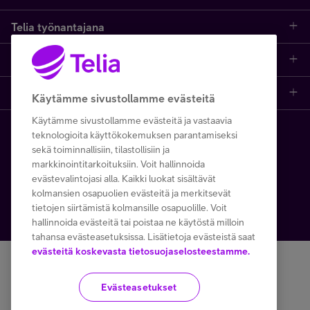
Telia työnantajana
Vastuullisuus
Johtoryhmä
Medialle
Töissä Telialla
Ilmasto ja kiertotalous
Yleispalveluvelvoite
Asiakastuki
Uutishuone
Arvot ja kulttuurimme
Digitaalinen osallisuus
Käytämme sivustollamme evästeitä
Käytämme sivustollamme evästeitä ja vastaavia
Asiakastuki kuluttajille
Yhteystiedot
Mahdollisuudet asiantuntijoille
Tietosuoja ja tietoturva
teknologioita käyttökokemuksen parantamiseksi
Copyright Telia Company 2024
Tietosuoja ja -turva
sekä toiminnallisiin, tilastollisiin ja
Asiakastuki yrityksille
Tiedotteet
Opiskelijat ja vastavalmistuneet
Sertifikaatit ja palkinnot
markkinointitarkoituksiin. Voit hallinnoida
Käyttöehdot
Evästeiden käyttö
evästevalintojasi alla. Kaikki luokat sisältävät
kolmansien osapuolien evästeitä ja merkitsevät
Häiriötiedotteet
Artikkelit ja videot
Avoimet työpaikat
Toimitusehdot ja palvelukuvaukset
tietojen siirtämistä kolmansille osapuolille. Voit
hallinnoida evästeitä tai poistaa ne käytöstä milloin
Asiakastiedotteet
Kuvapankki
Monimuotoisuus
tahansa evästeasetuksissa. Lisätietoja evästeistä saat
evästeitä koskevasta tietosuojaselosteestamme.
Yhteystiedot kuluttajille
Henkilöstövastuu
SEURAA MEITÄ SOMESSA
Evästeasetukset
Yhteystiedot yrityksille