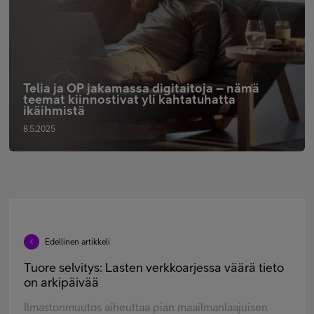
Telia ja OP jakamassa digitaitoja – nämä
teemat kiinnostivat yli kahtatuhatta
ikäihmistä
8.5.2025
Edellinen artikkeli
Tuore selvitys: Lasten verkkoarjessa väärä tieto
on arkipäivää
Ilmastonmuutos aiheuttaa pian maailmanlaajuisen