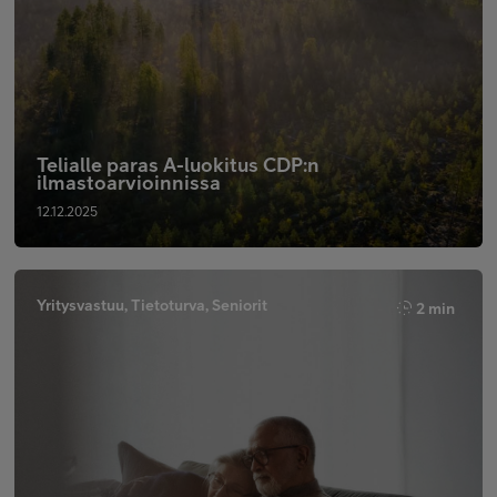
Telialle paras A-luokitus CDP:n
ilmastoarvioinnissa
12.12.2025
Yritysvastuu, Tietoturva, Seniorit
2 min