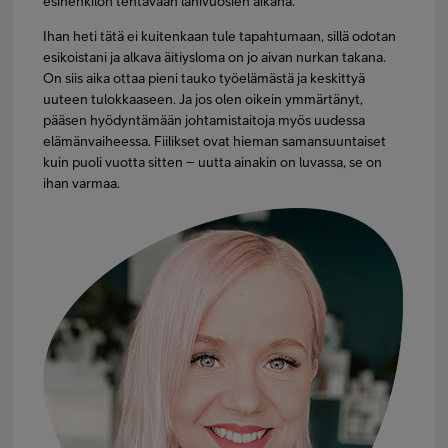
esihenkilön tehtävään lähivuosien aikana.
Ihan heti tätä ei kuitenkaan tule tapahtumaan, sillä odotan
esikoistani ja alkava äitiysloma on jo aivan nurkan takana.
On siis aika ottaa pieni tauko työelämästä ja keskittyä
uuteen tulokkaaseen. Ja jos olen oikein ymmärtänyt,
pääsen hyödyntämään johtamistaitoja myös uudessa
elämänvaiheessa. Fiilikset ovat hieman samansuuntaiset
kuin puoli vuotta sitten – uutta ainakin on luvassa, se on
ihan varmaa.