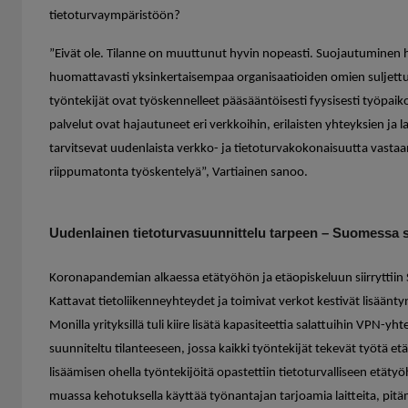
tietoturvaympäristöön?
”Eivät ole. Tilanne on muuttunut hyvin nopeasti. Suojautuminen h
huomattavasti yksinkertaisempaa organisaatioiden omien suljett
työntekijät ovat työskennelleet pääsääntöisesti fyysisesti työpaiko
palvelut ovat hajautuneet eri verkkoihin, erilaisten yhteyksien ja l
tarvitsevat uudenlaista verkko- ja tietoturvakokonaisuutta vasta
riippumatonta työskentelyä”, Vartiainen sanoo.
Uudenlainen tietoturvasuunnittelu tarpeen – Suomessa su
Koronapandemian alkaessa etätyöhön ja etäopiskeluun siirryttiin
Kattavat tietoliikenneyhteydet ja toimivat verkot kestivät lisään
Monilla yrityksillä tuli kiire lisätä kapasiteettia salattuihin VPN-yhtey
suunniteltu tilanteeseen, jossa kaikki työntekijät tekevät työtä 
lisäämisen ohella työntekijöitä opastettiin tietoturvalliseen etä
muassa kehotuksella käyttää työnantajan tarjoamia laitteita, pit