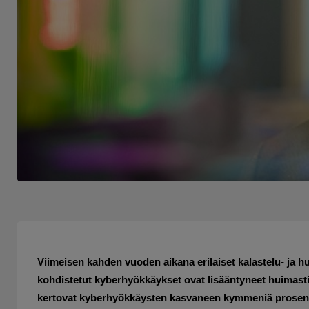
Viimeisen kahden vuoden aikana erilaiset kalastelu- ja h
kohdistetut kyberhyökkäykset ovat lisääntyneet huimasti
kertovat kyberhyökkäysten kasvaneen kymmeniä prose