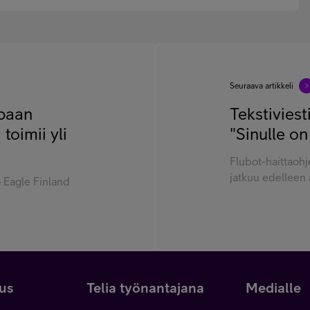
Seuraava artikkeli
mpaan
Tekstiviest
toimii yli
"Sinulle on
Flubot-haittaoh
jatkuu edelleen a
o Eagle Finland
uus
Telia työnantajana
Medialle