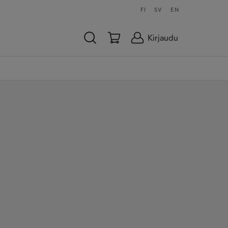
FI
SV
EN
Kirjaudu