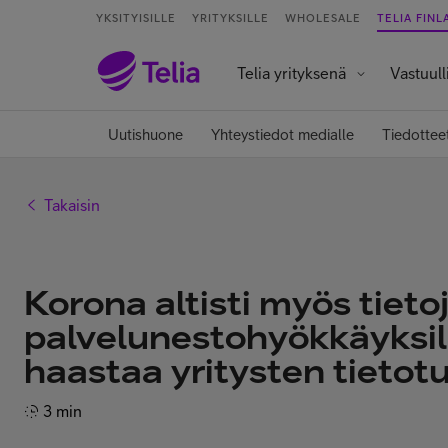
YKSITYISILLE
YRITYKSILLE
WHOLESALE
TELIA FINL
Telia yrityksenä
Vastuull
Uutishuone
Yhteystiedot medialle
Tiedottee
Takaisin
Korona altisti myös tieto
palvelunestohyökkäyksill
haastaa yritysten tietot
3 min