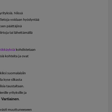
yrityksiä. Niissä
. Tietoja voidaan hyödyntää
yksen päättäjinä
irtoja tai lähettämällä
yökkäyksiä
kohdistetaan
lisiä kohteita ja ovat
iksi suomalaisiin
lla kyse silkasta
isia taustaltaan.
lle yrityksille ja
 Vartiainen
.
syvästi muuttuneeseen