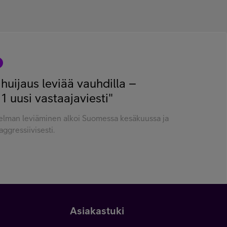
ihuijaus leviää vauhdilla –
 1 uusi vastaajaviesti"
jelman leviäminen alkoi Suomessa kesäkuussa ja
ggressiivisesti.
Asiakastuki