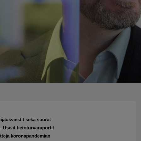
uijausviestit sekä suorat
. Useat tietoturvaraportit
ntteja koronapandemian