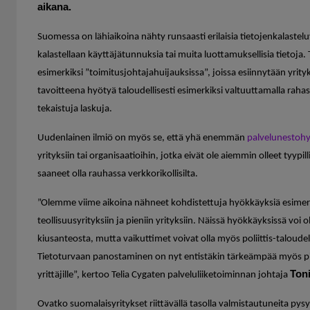
aikana.
Suomessa on lähiaikoina nähty runsaasti erilaisia tietojenkalastelu
kalastellaan käyttäjätunnuksia tai muita luottamuksellisia tietoja
esimerkiksi ”toimitusjohtajahuijauksissa”, joissa esiinnytään yrit
tavoitteena hyötyä taloudellisesti esimerkiksi valtuuttamalla rahasi
tekaistuja laskuja.
Uudenlainen ilmiö on myös se, että yhä enemmän
palvelunestoh
yrityksiin tai organisaatioihin, jotka eivät ole aiemmin olleet tyypil
saaneet olla rauhassa verkkorikollisilta.
”Olemme viime aikoina nähneet kohdistettuja hyökkäyksiä esimerk
teollisuusyrityksiin ja pieniin yrityksiin. Näissä hyökkäyksissä voi o
kiusanteosta, mutta vaikuttimet voivat olla myös poliittis-taloudell
Tietoturvaan panostaminen on nyt entistäkin tärkeämpää myös pieni
Toni
yrittäjille”, kertoo Telia Cygaten palveluliiketoiminnan johtaja
Ovatko suomalaisyritykset riittävällä tasolla valmistautuneita py