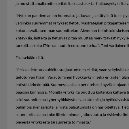
ja muistuttamalla miten erilaisilta kalastelu- tai huijausyrityksiltä 
”Nyt kun pandemian on huomattu jatkuvan ja etätyöstä tulee pysy
varsinkin suuremmat yritykset tietoturvastrategian pitkäjänteis
kokonaisvaltaisemman suunnittelun. Aiemman toimistokeskeisen a
Yhteyksiä, laitteita ja tieturvaa pitää muuttaa merkittävästi nykyis
tarkoittaa koko IT-infran uudelleensuunnittelua”, Toni Vartiainen l
Eikä sekään riitä.
”Pelkkä tietoturvauhkilta suojautuminen ei riitä, vaan yrityksillä
tietoturvan tilaan. Varautuminen hyökkäyksiin sekä erilaisten tila
entistä tärkeämpää. Suomessa ollaan perinteisesti hyviä suojaam
pääosin kunnossa. Monilta yrityksiltä puuttuu kuitenkin kattava 
sekä suunnitelma kyberhyökkäysten vastatoimiin ja hyökkäyksist
pahimpia skenaarioita ja niistä palautumista on harjoiteltava. Tie
suunnitella osana koko liiketoiminnan jatkuvuutta ja riskienhallin
pienestä yrityksestä
tai suuresta toimijasta.”