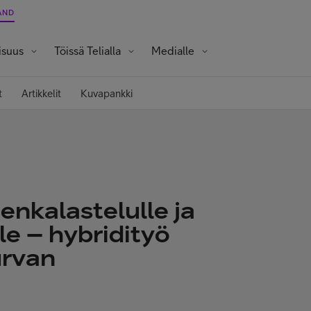
AND
isuus
Töissä Telialla
Medialle
Opiskelijat ja vastavalmistuneet
t
Artikkelit
Kuvapankki
jenkalastelulle ja
e – hybridityö
urvan