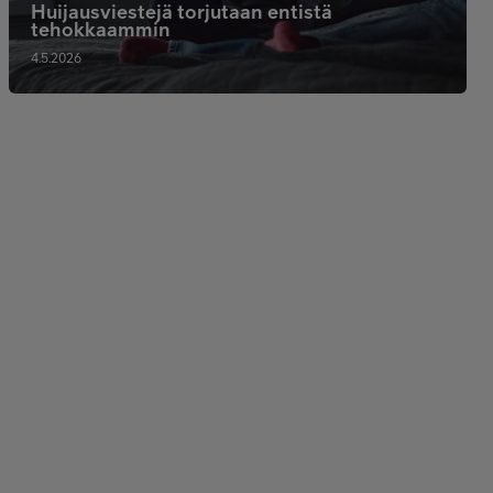
Huijausviestejä torjutaan entistä
tehokkaammin
4.5.2026