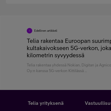
Edellinen artikkeli
Telia rakentaa Euroopan suuri
kultakaivokseen 5G-verkon, joka 
kilometrin syvyydessä
Telia rakentaa yhdessä Nokian, Digitan ja Agnic
Oy:n kanssa 5G-verkon Kittilässä ...
Telia yrityksenä
Vastuullis