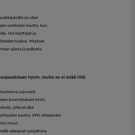
yökkäyksiltä on ollut
ujen verkkojen kautta, kun
illa. Nyt käyttäjät ja
aitteiden taakse. Yritykset
amaan ajasta ja paikasta
ojaudutaan hyvin, mutta se ei enää riitä
 Suomessa sujuvasti.
tyneen kuormituksen hyvin.
ksiin, joita ei ollut
etäyhteyden kautta. VPN-yhteyksien
työhön muun
ämällä salasanat suojattuna