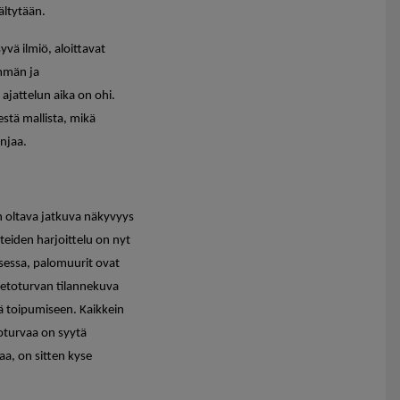
vältytään.
vä ilmiö, aloittavat
emmän ja
jattelun aika on ohi.
estä mallista, mikä
injaa.
 on oltava jatkuva näkyvyys
nteiden harjoittelu on nyt
isessa, palomuurit ovat
tietoturvan tilannekuva
ä toipumiseen. Kaikkein
toturvaa on syytä
taa, on sitten kyse