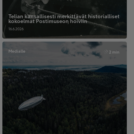
Telian kansallisesti merkittävät historialliset
kokoelmat Postimuseon hoiviin
16.6.2026
Medialle
2 min