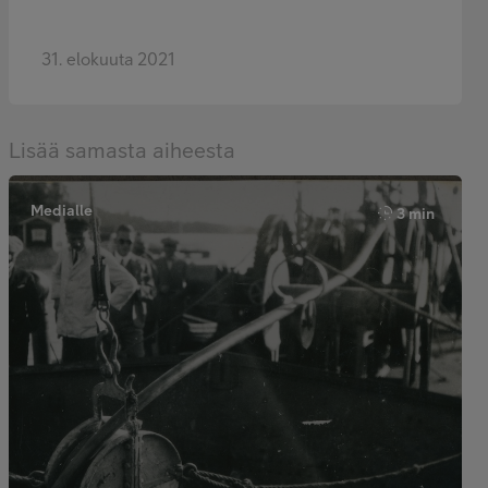
31. elokuuta 2021
Lisää samasta aiheesta
Medialle
3 min