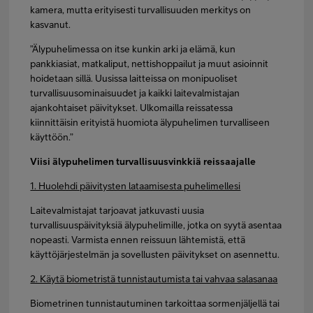
kamera, mutta erityisesti turvallisuuden merkitys on
kasvanut.
”Älypuhelimessa on itse kunkin arki ja elämä, kun
pankkiasiat, matkaliput, nettishoppailut ja muut asioinnit
hoidetaan sillä. Uusissa laitteissa on monipuoliset
turvallisuusominaisuudet ja kaikki laitevalmistajan
ajankohtaiset päivitykset. Ulkomailla reissatessa
kiinnittäisin erityistä huomiota älypuhelimen turvalliseen
käyttöön.”
Viisi älypuhelimen turvallisuusvinkkiä reissaajalle
1. Huolehdi päivitysten lataamisesta puhelimellesi
Laitevalmistajat tarjoavat jatkuvasti uusia
turvallisuuspäivityksiä älypuhelimille, jotka on syytä asentaa
nopeasti. Varmista ennen reissuun lähtemistä, että
käyttöjärjestelmän ja sovellusten päivitykset on asennettu.
2. Käytä biometristä tunnistautumista tai vahvaa salasanaa
Biometrinen tunnistautuminen tarkoittaa sormenjäljellä tai