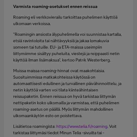
Varmista roaming-asetukset ennen reissua
Roaming eli verkkovierailu tarkoittaa puhelimen käyttöä
ulkomaan verkoissa.
”Roamingin ansiosta älypuhelimella voi suunnistaa kartalla,
etsiä ravintoloita tai nähtävyyksiä ja jakaa lomakuvia
someen tai tutuille. EU- ja ETA-maissa useimpiin
liittymiimme sisältyy puheluita, viestejä ja reippaasti netin
käyttöä ilman lisämaksua”, kertoo Patrik Westerberg.
Muissa maissa roaming-hinnat ovat maakohtaisia.
Suosituimmissa matkakohteissa käytössä on
automaattisesti edullinen ja turvallinen päivähinnoittelu, ja
netin käyttöä varten voi tilata kiinteähintaisen
reissupaketin. Ennen reissua on hyvä tarkistaa liittymän
nettipaketin koko ulkomailla ja varmistaa, että puhelimen
roaming-asetus on päällä. Myös liittymän mahdollinen
ulkomaankäytön esto on poistettava.
Lisätietoa roamingista:
https://www.telia.fi/roaming
. Voit
tarkistaa liittymäsi tiedot Minun Telia -sivuilta tai -