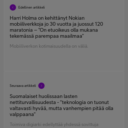
Edellinen artikkeli
Harri Holma on kehittänyt Nokian
mobiiliverkkoja jo 30 vuotta ja juossut 120
maratonia – ”On etuoikeus olla mukana
tekemässä parempaa maailmaa”
Mobiiliverkon kotimaisuudella on väliä.
Seuraava artikkeli
Suomalaiset huolissaan lasten
nettiturvallisuudesta - "teknologia on tuonut
valtavasti hyvää, mutta vanhempien pitää olla
valppaana"
Toimiva digiarki edellyttää yhdessä sovittuja