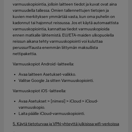
varmuuskopiointia, jolloin laitteen tiedot ja kuvat ovat aina
varmuudella tallessa. Omien tallennettujen tietojen ja
kuvien merkityksen ymmärtää vasta, kun oma puhelin on
kadonnut tai hajonnut reissussa. Jos et käytä automaattista
varmuuskopiointia, kannattaa tiedot varmuuskopioida
ennen matkalle lähtemistä. EU/ETA-maiden ulkopuolella
reissun aikana tehty varmuuskopiointi voi kuluttaa
perussurffausta enemmän liittymän maksullista
nettipakettia.
Varmuuskopiot Android -laitteella:
Avaa laitteen Asetukset-valikko.
Valitse Google Ja sitten Varmuuskopiointi.
Varmuuskopiot iOS -laitteella:
Avaa Asetukset > [nimesi] > iCloud > iCloud-
varmuuskopio.
Laita päälle iCloud-varmuuskopiointi.
5. Käytä tietoturvaa ja VPN-yhteyttä julkisissa wifi-verkoissa