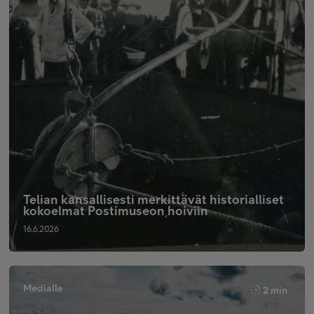
Telian kansallisesti merkittävät historialliset
kokoelmat Postimuseon hoiviin
16.6.2026
Medialle
2 min