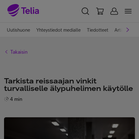
YKSITYISILLE
YRITYKSILLE
WHOLESALE
Uutishuone
Yhteystiedot medialle
Tiedotteet
Artikkelit
TELIA FINLAND
Takaisin
Telia yrityksenä
Tarkista reissaajan vinkit
Vastuullisuus
turvalliselle älypuhelimen käytölle
4 min
Töissä Telialla
Medialle