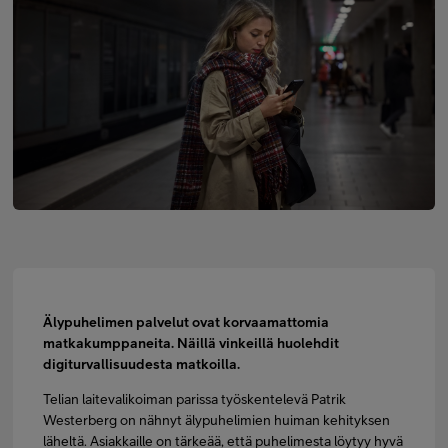
FI
SV
EN
Älypuhelimen palvelut ovat korvaamattomia
matkakumppaneita. Näillä vinkeillä huolehdit
digiturvallisuudesta matkoilla.
Telian laitevalikoiman parissa työskentelevä Patrik
Westerberg on nähnyt älypuhelimien huiman kehityksen
läheltä. Asiakkaille on tärkeää, että puhelimesta löytyy hyvä