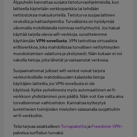
Älypuhelin kannattaa suojata tietoturvaohjelmistolla, kun
laitteella käytetään verkkopankkia tai tehdään
nettiostoksia maksukorteilla. Tietoturva suojaa laitteen
viruksilta ja haittaohjelmilta. Turvallisinta on hyödyntää
ulkomailla mobiilidatalla toimivaa nettiyhteyttä. Jos haluat
käyttää tarjolla olevia wifi-verkkoja, suosittelemme
käyttämään
VPN-sovellusta
. VPN tarkoittaa virtuaalista
erillisverkkoa, joka mahdollistaa turvallisen nettiyhteyden
muodostamisen salattuna ja yksityisesti. Näin kukaan ei voi
vakoilla tietoja, joita lähetät ja vastaanotat verkossa.
Suojaamattomat julkiset wifi-verkot voivat tarjota
verkkorikollisille mahdollisuuden kalastella tietoja
käyttäjien laitteilta, jos VPN-sovellusta ei ole
käytössä. Kytke puhelimesta myös automaattinen wi-fi-
verkkoon yhdistäminen pois päältä. Näin voit itse valita aina
turvallisimman vaihtoehdon. Kannattaa kytkeytyä
luotettavien toimijoiden mieluiten salasanalla suojattuihin
wi-fi-verkkoihin.
Telia tarjoaa asiakkailleen
Turvapakettia
ja
Freedome VPN
-
palvelua surffailun turvaksi.