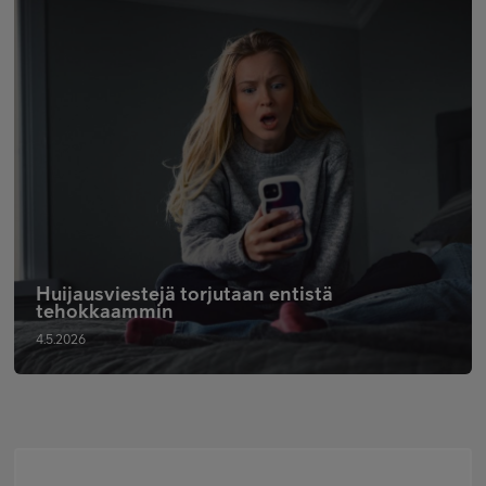
Huijausviestejä torjutaan entistä
tehokkaammin
4.5.2026