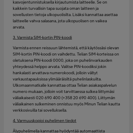
kasvojentunnistuksella kirjautumista laitteelle. Se on
kaikkein turvallisin tapa suojata oman laitteen ja
sovellusten tietoja ulkopuolisilta. Lisäksi kannattaa asettaa
laitteelle vahva salasana, jota ulkopuolisen on vaikea
arvata.
3. Varmista SIM-kortin PIN-koodi
Varmista ennen reissuun lähtemistä, että käytössäsi olevan
SIM-kortin PIN-koodi on vaihdettu. Telian SIM-korteissa on
oletuksena PIN-koodi 0000, joka on puhelinvarkauden
yhteydessä helppo arvata. Valitse PIN-koodiksi jokin
hankalasti arvattava numerokoodi, jolloin vältyt
varkaustapauksissa ylimääräisiltä puhelinlaskuilta.
Ulkomaanmatkalle kannattaa ottaa Telian asiakaspalvelun
numero mukaan, jolloin voit tarvittaessa sulkea liittymäsi
väliaikaisesti 020 690 400 (+358 20 690 400). Liittymän
väliaikainen sulkeminen onnistuu myös Minun Telian kautta
verkkosivuilla tai sovelluksella.
4. Varmuuskopioi puhelimen tiedot
Älypuhelimella kannattaa hyödyntää automaattista