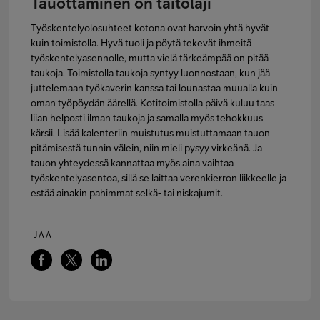
Tauottaminen on taitolaji
Työskentelyolosuhteet kotona ovat harvoin yhtä hyvät
kuin toimistolla. Hyvä tuoli ja pöytä tekevät ihmeitä
työskentelyasennolle, mutta vielä tärkeämpää on pitää
taukoja. Toimistolla taukoja syntyy luonnostaan, kun jää
juttelemaan työkaverin kanssa tai lounastaa muualla kuin
oman työpöydän äärellä. Kotitoimistolla päivä kuluu taas
liian helposti ilman taukoja ja samalla myös tehokkuus
kärsii. Lisää kalenteriin muistutus muistuttamaan tauon
pitämisestä tunnin välein, niin mieli pysyy virkeänä. Ja
tauon yhteydessä kannattaa myös aina vaihtaa
työskentelyasentoa, sillä se laittaa verenkierron liikkeelle ja
estää ainakin pahimmat selkä- tai niskajumit.
JAA