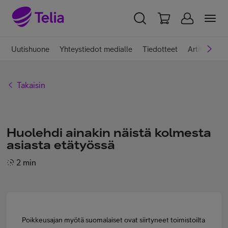
YKSITYISILLE
YRITYKSILLE
WHOLESALE
Uutishuone
Yhteystiedot medialle
Tiedotteet
Artikkelit
TELIA FINLAND
Takaisin
Telia yrityksenä
Huolehdi ainakin näistä kolmesta
Vastuullisuus
asiasta etätyössä
2 min
Töissä Telialla
Medialle
Poikkeusajan myötä suomalaiset ovat siirtyneet toimistoilta