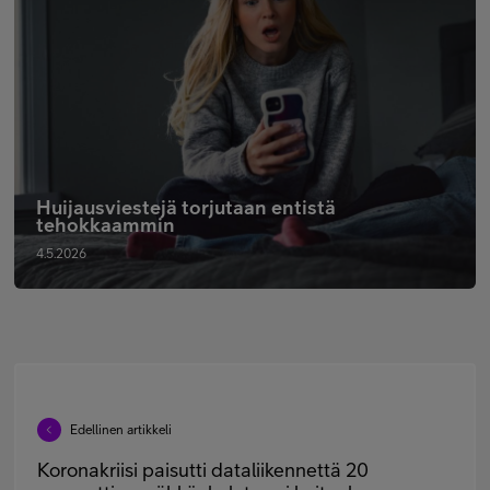
Huijausviestejä torjutaan entistä
tehokkaammin
4.5.2026
Edellinen artikkeli
Koronakriisi paisutti dataliikennettä 20