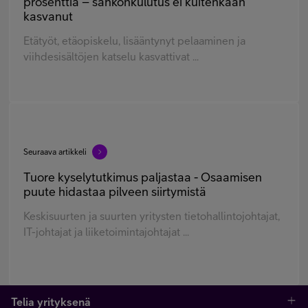
prosenttia – sähkönkulutus ei kuitenkaan
kasvanut
Etätyöt, etäopiskelu, lisääntynyt pelaaminen ja
viihdesisältöjen katselu kasvattivat ...
Seuraava artikkeli
Tuore kyselytutkimus paljastaa - Osaamisen
puute hidastaa pilveen siirtymistä
Keskisuurten ja suurten yritysten tietohallintojohtajat,
IT-johtajat ja liiketoimintajohtajat ...
Telia yrityksenä