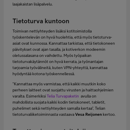
laajakaistan lisäpalvelu.
Tietoturva kuntoon
Toimivan nettiyhteyden lisäksi kotitoimistolla
työskentelevän on hyvä huolehtia, että myös tietoturva-
asiat ovat kunnossa. Kannattaa tarkistaa, että tietokoneen
päivitykset ovat ajan tasalla, ja kotiverkon modeemin
oletussalasana on vaihdettu. Myös työpaikan
tietoturvakäytännöt on hyvä kerrata, ja työnantajan
tarjoamia työvälineitä, kuten VPN-yhteyttä, kannattaa
hyödyntää kotona työskennellessä.
”Kannattaa myös varmistaa, että kaikki muutkin koko
perheen laitteet ovat suojattu virusten ja haittaohjelmien
varalta. Esimerkiksi
Telia Turvapaketin
avulla on
mahdollista suojata kaikki kodin tietokoneet, tabletit,
puhelimet sekä nettiyhteyden samalla kertaa”, Telian
tietoturvaliiketoiminnasta vastaava
Vesa Reijonen
kertoo.