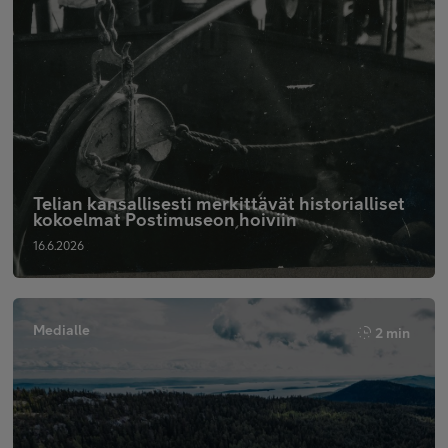
Telian kansallisesti merkittävät historialliset
kokoelmat Postimuseon hoiviin
16.6.2026
Medialle
2 min