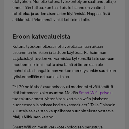
etätyöhön. Monelle kotona työskentely on saattanut olla jo
ennestään tuttua, kun taas toisille tilanne on vaatinut
FI
SV
EN
totuttelua ja uudenlaisen arjen löytämistä. Nappaa tästä
artikkelista tärkeimmät vinkit kotitoimistolle.
Eroon katvealueista
Kotona työskennellessä netti voi olla samaan aikaan
useamman henkilön ja laitteen käytössä. Parhaimman
laajakaistayhteyden voi varmistaa kytkemällä laite suoraan
modeemiin kiinni, mutta aina tämä ei tietenkään ole
mahdollista. Langattoman verkon merkitys onkin suuri, kun
työskennellään eri puolella taloa.
”Yli 70 neliöisissä asunnoissa yksi modeemi ei välttämättä
riitä kattamaan koko asuntoa. Meidän
Smart Wifi -palvelu
tuo takuuvarmasti yhtenäisen, kattavan wifin jokaiseen
huoneeseen ja poistaa kodista katvealueet”, Telia Finlandin
kuluttajalaajakaistan kaupallisesta suunnittelusta vastaava
Maiju Nikkinen
kertoo.
Smart Wifi on mesh-verkkoteknologiaan perustuva