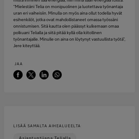
mistä ihminen saa energiaa, niin minä saan energiaa töistä.”
“Mielestäni Telia on monipuolinen ja luotettava työnantaja
uran eri vaiheisiin. Minulla on myös aina ollut todella hyvät
esihenkilöt, jotka ovat mahdollistaneet omassa työssäni
onnistumisen. Sitä kautta olen päässyt kulkemaan omaa
polkuani Telialla ja siitä pitää kyllä olla kiitollinen
työnantajalle. Minulle on aina on löytynyt vastuullista työtä”,
Jere kiteyttää.
JAA
LISÄÄ SAMALTA AIHEALUEELTA
Asiantuntijana Telialla