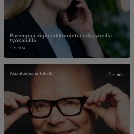
Parempaa digimarkkinointia edistyneillä
työkaluilla
15.5.2024
Asiantuntijana Telialla
7 min