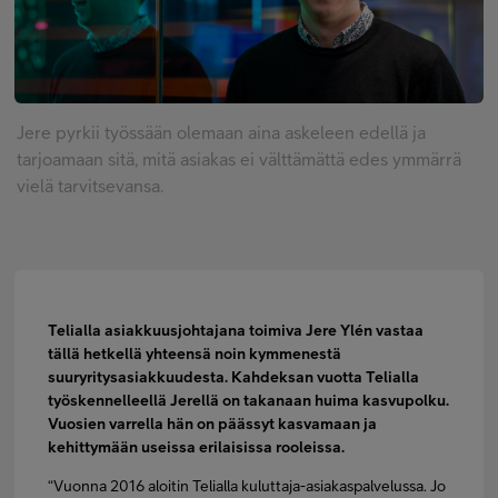
FI
SV
EN
Jere pyrkii työssään olemaan aina askeleen edellä ja
tarjoamaan sitä, mitä asiakas ei välttämättä edes ymmärrä
vielä tarvitsevansa.
Telialla asiakkuusjohtajana toimiva Jere Ylén vastaa
tällä hetkellä yhteensä noin kymmenestä
suuryritysasiakkuudesta. Kahdeksan vuotta Telialla
työskennelleellä Jerellä on takanaan huima kasvupolku.
Vuosien varrella hän on päässyt kasvamaan ja
kehittymään useissa erilaisissa rooleissa.
“Vuonna 2016 aloitin Telialla kuluttaja-asiakaspalvelussa. Jo