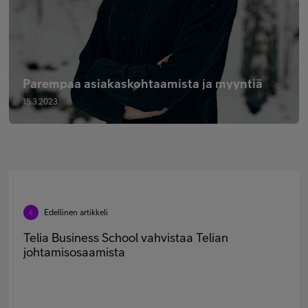
Parempaa asiakaskohtaamista ja myyntiä
15.3.2023
Edellinen artikkeli
Telia Business School vahvistaa Telian
johtamisosaamista