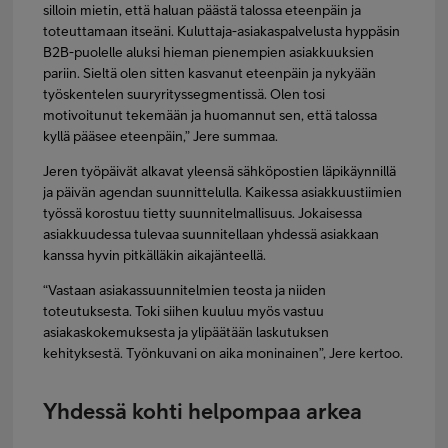
silloin mietin, että haluan päästä talossa eteenpäin ja
toteuttamaan itseäni. Kuluttaja-asiakaspalvelusta hyppäsin
B2B-puolelle aluksi hieman pienempien asiakkuuksien
pariin. Sieltä olen sitten kasvanut eteenpäin ja nykyään
työskentelen suuryrityssegmentissä. Olen tosi
motivoitunut tekemään ja huomannut sen, että talossa
kyllä pääsee eteenpäin,” Jere summaa.
Jeren työpäivät alkavat yleensä sähköpostien läpikäynnillä
ja päivän agendan suunnittelulla. Kaikessa asiakkuustiimien
työssä korostuu tietty suunnitelmallisuus. Jokaisessa
asiakkuudessa tulevaa suunnitellaan yhdessä asiakkaan
kanssa hyvin pitkälläkin aikajänteellä.
“Vastaan asiakassuunnitelmien teosta ja niiden
toteutuksesta. Toki siihen kuuluu myös vastuu
asiakaskokemuksesta ja ylipäätään laskutuksen
kehityksestä. Työnkuvani on aika moninainen”, Jere kertoo.
Yhdessä kohti helpompaa arkea