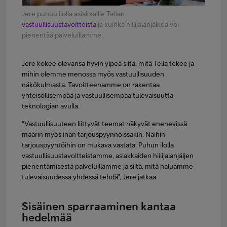
Jere puhuu ilolla asiakkaille Telian
vastuullisuustavoitteista
ja kuinka hiilijalanjälkeä voi
pienentää palveluillamme.
Jere kokee olevansa hyvin ylpeä siitä, mitä Telia tekee ja
mihin olemme menossa myös vastuullisuuden
näkökulmasta. Tavoitteenamme on rakentaa
yhteisöllisempää ja vastuullisempaa tulevaisuutta
teknologian avulla.
“Vastuullisuuteen liittyvät teemat näkyvät enenevissä
määrin myös ihan tarjouspyynnöissäkin. Näihin
tarjouspyyntöihin on mukava vastata. Puhun ilolla
vastuullisuustavoitteistamme, asiakkaiden hiilijalanjäljen
pienentämisestä palveluillamme ja siitä, mitä haluamme
tulevaisuudessa yhdessä tehdä”, Jere jatkaa.
Sisäinen sparraaminen kantaa
hedelmää