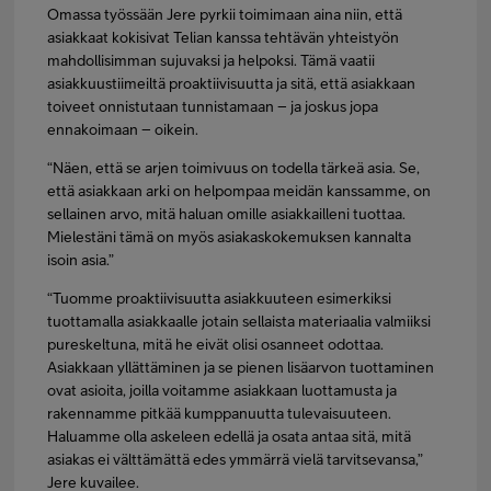
Omassa työssään Jere pyrkii toimimaan aina niin, että
asiakkaat kokisivat Telian kanssa tehtävän yhteistyön
mahdollisimman sujuvaksi ja helpoksi. Tämä vaatii
asiakkuustiimeiltä proaktiivisuutta ja sitä, että asiakkaan
toiveet onnistutaan tunnistamaan – ja joskus jopa
ennakoimaan – oikein.
“Näen, että se arjen toimivuus on todella tärkeä asia. Se,
että asiakkaan arki on helpompaa meidän kanssamme, on
sellainen arvo, mitä haluan omille asiakkailleni tuottaa.
Mielestäni tämä on myös asiakaskokemuksen kannalta
isoin asia.”
“Tuomme proaktiivisuutta asiakkuuteen esimerkiksi
tuottamalla asiakkaalle jotain sellaista materiaalia valmiiksi
pureskeltuna, mitä he eivät olisi osanneet odottaa.
Asiakkaan yllättäminen ja se pienen lisäarvon tuottaminen
ovat asioita, joilla voitamme asiakkaan luottamusta ja
rakennamme pitkää kumppanuutta tulevaisuuteen.
Haluamme olla askeleen edellä ja osata antaa sitä, mitä
asiakas ei välttämättä edes ymmärrä vielä tarvitsevansa,”
Jere kuvailee.