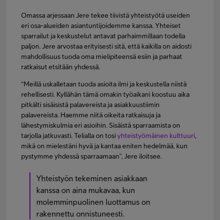
Omassa arjessaan Jere tekee tiivistä yhteistyötä useiden
eri osa-alueiden asiantuntijoidemme kanssa. Yhteiset
sparrailut ja keskustelut antavat parhaimmillaan todella
paljon. Jere arvostaa erityisesti sitä, että kaikilla on aidosti
mahdollisuus tuoda oma mielipiteensä esiin ja parhaat
ratkaisut etsitään yhdessä.
“Meillä uskalletaan tuoda asioita ilmi ja keskustella niistä
rehellisesti. Kyllähän tämä omakin työaikani koostuu aika
pitkälti sisäisistä palavereista ja asiakkuustiimin
palavereista. Haemme niitä oikeita ratkaisuja ja
lähestymiskulmia eri asioihin. Sisäistä sparraamista on
tarjolla jatkuvasti. Telialla on tosi
yhteistyömäinen kulttuuri
,
mikä on mielestäni hyvä ja kantaa eniten hedelmää, kun
pystymme yhdessä sparraamaan”, Jere iloitsee.
Yhteistyön tekeminen asiakkaan
kanssa on aina mukavaa, kun
molemminpuolinen luottamus on
rakennettu onnistuneesti.