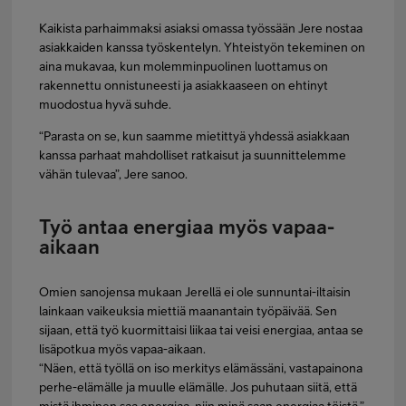
Kaikista parhaimmaksi asiaksi omassa työssään Jere nostaa
asiakkaiden kanssa työskentelyn. Yhteistyön tekeminen on
aina mukavaa, kun molemminpuolinen luottamus on
rakennettu onnistuneesti ja asiakkaaseen on ehtinyt
muodostua hyvä suhde.
“Parasta on se, kun saamme mietittyä yhdessä asiakkaan
kanssa parhaat mahdolliset ratkaisut ja suunnittelemme
vähän tulevaa”, Jere sanoo.
Työ antaa energiaa myös vapaa-
aikaan
Omien sanojensa mukaan Jerellä ei ole sunnuntai-iltaisin
lainkaan vaikeuksia miettiä maanantain työpäivää. Sen
sijaan, että työ kuormittaisi liikaa tai veisi energiaa, antaa se
lisäpotkua myös vapaa-aikaan.
“Näen, että työllä on iso merkitys elämässäni, vastapainona
perhe-elämälle ja muulle elämälle. Jos puhutaan siitä, että