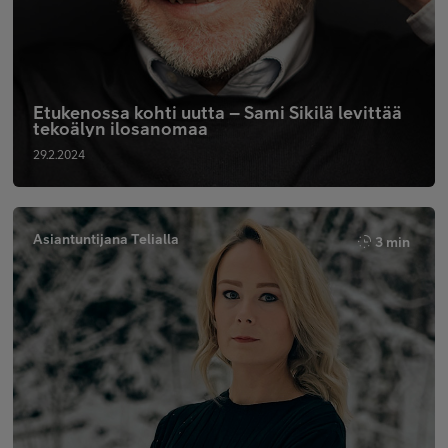
Etukenossa kohti uutta – Sami Sikilä levittää
tekoälyn ilosanomaa
29.2.2024
Asiantuntijana Telialla
3 min