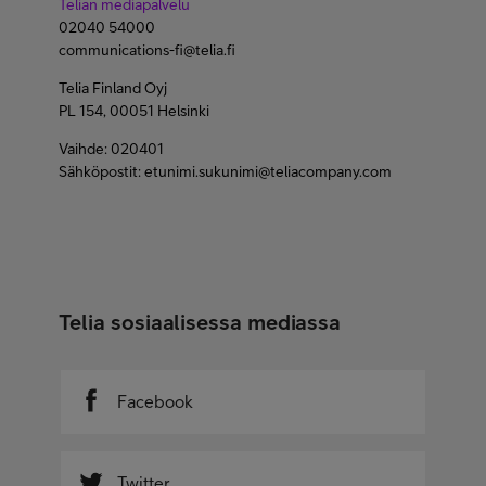
Telian mediapalvelu
02040 54000
communications-fi@telia.fi
Telia Finland Oyj
PL 154, 00051 Helsinki
Vaihde: 020401
Sähköpostit: etunimi.sukunimi@teliacompany.com
Telia sosiaalisessa mediassa
Facebook
Twitter