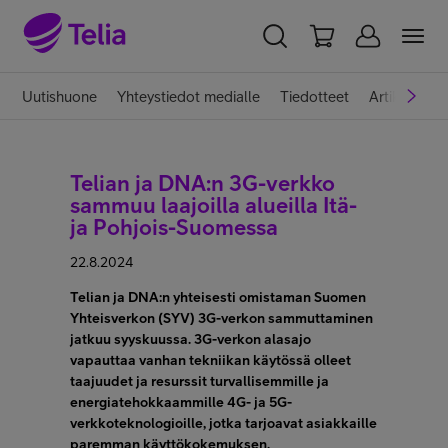
YKSITYISILLE
YRITYKSILLE
WHOLESALE
Uutishuone
Yhteystiedot medialle
Tiedotteet
Artikkelit
TELIA FINLAND
Telian ja DNA:n 3G-verkko
Telia yrityksenä
sammuu laajoilla alueilla Itä-
ja Pohjois-Suomessa
22.8.2024
Vastuullisuus
Telian ja DNA:n yhteisesti omistaman Suomen
Yhteisverkon (SYV) 3G-verkon sammuttaminen
Töissä Telialla
jatkuu syyskuussa. 3G-verkon alasajo
vapauttaa vanhan tekniikan käytössä olleet
taajuudet ja resurssit turvallisemmille ja
energiatehokkaammille 4G- ja 5G-
Medialle
verkkoteknologioille, jotka tarjoavat asiakkaille
paremman käyttökokemuksen.