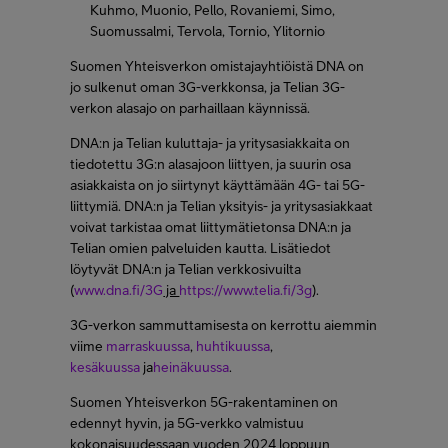
Kuhmo, Muonio, Pello, Rovaniemi, Simo,
Suomussalmi, Tervola, Tornio, Ylitornio
Suomen Yhteisverkon omistajayhtiöistä DNA on
jo sulkenut oman 3G-verkkonsa, ja Telian 3G-
verkon alasajo on parhaillaan käynnissä.
DNA:n ja Telian kuluttaja- ja yritysasiakkaita on
tiedotettu 3G:n alasajoon liittyen, ja suurin osa
asiakkaista on jo siirtynyt käyttämään 4G- tai 5G-
liittymiä. DNA:n ja Telian yksityis- ja yritysasiakkaat
voivat tarkistaa omat liittymätietonsa DNA:n ja
Telian omien palveluiden kautta. Lisätiedot
löytyvät DNA:n ja Telian verkkosivuilta
(
www.dna.fi/3G
ja
https://www.telia.fi/3g
).
3G-verkon sammuttamisesta on kerrottu aiemmin
viime
marraskuussa
,
huhtikuussa
,
kesäkuussa
ja
heinäkuussa
.
Suomen Yhteisverkon 5G-rakentaminen on
edennyt hyvin, ja 5G-verkko valmistuu
kokonaisuudessaan vuoden 2024 loppuun