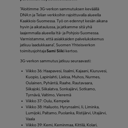
”Aloitimme 3G-verkon sammutuksen keväällä
FI
SV
EN
DNA:n ja Telian verkkoihin rajoittuvalla alueella
Kaakkois-Suomessa. Työ on edennyt kesän aikana
hyvin ja aikataulussa, ja jatkamme sitä yhä
laajemmalla alueella Itä- ja Pohjois-Suomessa.
Varmistamme, että asiakkaiden palvelukokemus
jatkuu laadukkaana”, Suomen Yhteisverkon
toimitusjohtaja
Sami Siiki
kertoo.
3G-verkon sammutus jatkuu seuraavasti:
Viikko 36: Haapavesi, Iisalmi, Kajaani, Kiuruvesi,
Kuopio, Lapinlahti, Lieksa, Muhos, Nurmes,
Oulainen, Pyhäntä, Raahe, Rautavaara,
Siikajoki, Siikalatva, Sonkajärvi, Sotkamo,
Tyrnävä, Valtimo, Vieremä
Viikko 37: Oulu, Kempele
Viikko 38: Hailuoto, Hyrynsalmi, Ii, Liminka,
Lumijoki, Paltamo, Puolanka, Ristijärvi, Utajärvi,
Vaala
Viikko 39: Kemi, Keminmaa, Kittilä, Kolari,