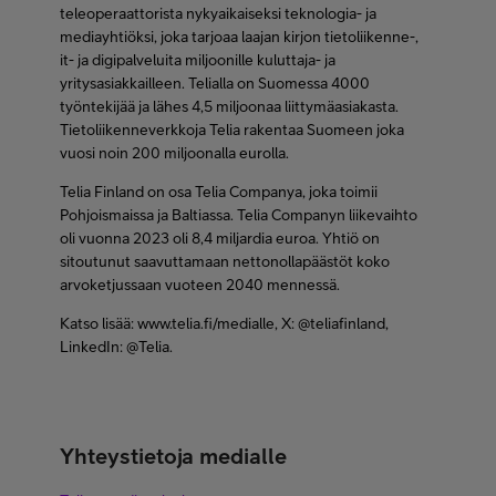
teleoperaattorista nykyaikaiseksi teknologia- ja
mediayhtiöksi, joka tarjoaa laajan kirjon tietoliikenne-,
it- ja digipalveluita miljoonille kuluttaja- ja
yritysasiakkailleen. Telialla on Suomessa 4000
työntekijää ja lähes 4,5 miljoonaa liittymäasiakasta.
Tietoliikenneverkkoja Telia rakentaa Suomeen joka
vuosi noin 200 miljoonalla eurolla.
Telia Finland on osa Telia Companya, joka toimii
Pohjoismaissa ja Baltiassa. Telia Companyn liikevaihto
oli vuonna 2023 oli 8,4 miljardia euroa. Yhtiö on
sitoutunut saavuttamaan nettonollapäästöt koko
arvoketjussaan vuoteen 2040 mennessä.
Katso lisää: www.telia.fi/medialle, X: @teliafinland,
LinkedIn: @Telia.
Yhteystietoja medialle