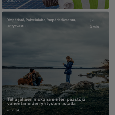
21.11.2019
Ympäristö, Palvelulaite, Ympäristövastuu,
Yritysvastuu
3 min
Telia jälleen mukana eniten päästöjä
vähentäneiden yritysten listalla
6.5.2024