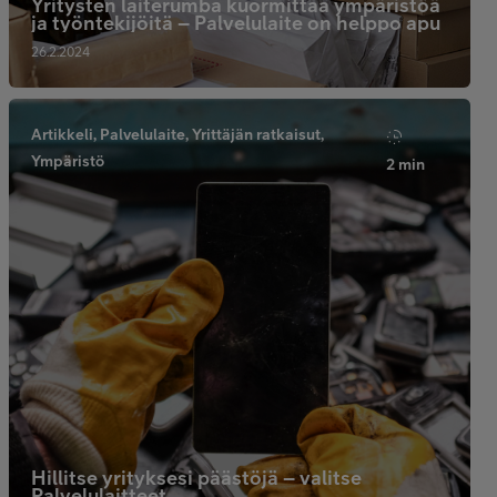
Yritysten laiterumba kuormittaa ympäristöä
ja työntekijöitä – Palvelulaite on helppo apu
26.2.2024
Artikkeli, Palvelulaite, Yrittäjän ratkaisut,
Ympäristö
2 min
Hillitse yrityksesi päästöjä – valitse
Palvelulaitteet