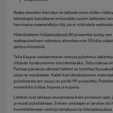
Raaka-aineiden kierrätys on tärkeää myös niiden riittä
teknologiat kasvattavat entisestään uusien laitteiden tar
harvinaisia maametalleja riitä, jos ei niitä oteta vanhoista
Mobiililaitteen hiilijalanjäljestä 80 prosenttia syntyy se
matkapuhelimen valmistus aiheuttaa noin 55 kilon päästö
ajettua kilometriä.
Telia Kaupat vastaanottavat vanhoja puhelimia, tabletteja 
riittävän hyväkuntoinen kierrätettäväksi, Telia maksaa sii
Parhaat päivänsä nähneet laitteet se toimittaa Kuusako
jossa ne murskataan. Kaikki kierrätyskelpoinen materiaal
puhelimesta sen osuus on peräti 99 prosenttia. Puhelim
esimerkiksi kultaa, hopeaa ja kuparia.
Laitteet ovat tarkassa seurannassa koko prosessin ajan, 
ja muisti puhdistetaan. Entisen omistajan ei tarvitse siis 
kummittelemaan vanhoja lomakuvia tai liikesalaisuuksia.