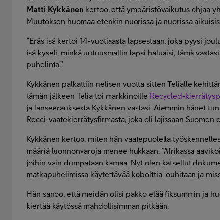
Matti Kykkänen
kertoo, että ympäristövaikutus ohjaa 
Muutoksen huomaa etenkin nuorissa ja nuorissa aikuisis
”Eräs isä kertoi 14-vuotiaasta lapsestaan, joka pyysi joul
isä kyseli, minkä uutuusmallin lapsi haluaisi, tämä vastas
puhelinta.”
Kykkänen palkattiin nelisen vuotta sitten Telialle kehittä
tämän jälkeen Telia toi markkinoille
Recycled-kierrätys
ja lanseerauksesta Kykkänen vastasi. Aiemmin hänet tun
Recci-vaatekierrätysfirmasta, joka oli lajissaan Suomen 
Kykkänen kertoo, miten hän vaatepuolella työskennelles
määriä luonnonvaroja menee hukkaan. ”Afrikassa aavikoil
joihin vain dumpataan kamaa. Nyt olen katsellut dokumen
matkapuhelimissa käytettävää kobolttia louhitaan ja miss
Hän sanoo, että meidän olisi pakko elää fiksummin ja huol
kiertää käytössä mahdollisimman pitkään.