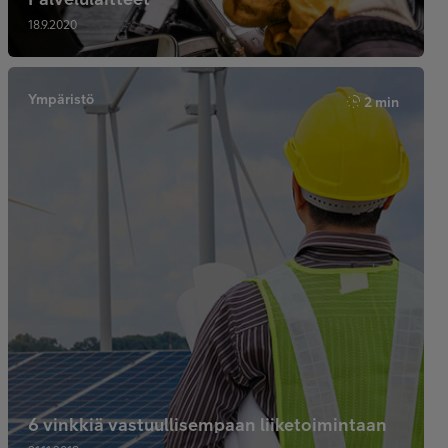
18.9.2020
Ympäristö
2 min
6 vinkkiä vastuullisempaan liiketoimintaan