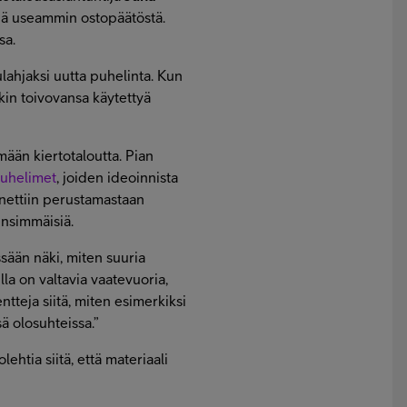
yhä useammin ostopäätöstä.
sa.
ulahjaksi uutta puhelinta. Kun
ikin toivovansa käytettyä
mään kiertotaloutta. Pian
puhelimet
, joiden ideoinnista
nettiin perustamastaan
ensimmäisiä.
sään näki, miten suuria
la on valtavia vaatevuoria,
tteja siitä, miten esimerkiksi
ä olosuhteissa.”
ehtia siitä, että materiaali