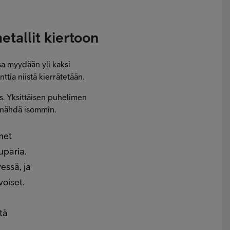
etallit kiertoon
sa myydään yli kaksi
ttia niistä kierrätetään.
s. Yksittäisen puhelimen
si nähdä isommin.
met
uparia.
essä, ja
voiset.
tä