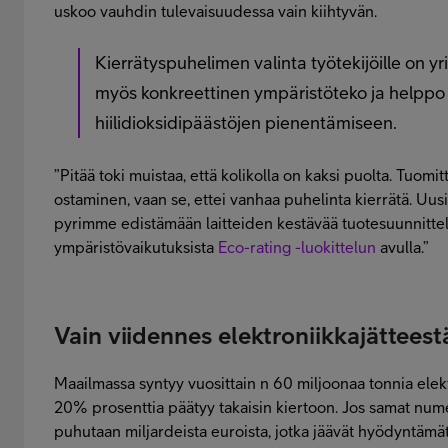
uskoo vauhdin tulevaisuudessa vain kiihtyvän.
Kierrätyspuhelimen valinta työtekijöille on yri
myös konkreettinen ympäristöteko ja helppo
hiilidioksidipäästöjen pienentämiseen.
”Pitää toki muistaa, että kolikolla on kaksi puolta. Tuom
ostaminen, vaan se, ettei vanhaa puhelinta kierrätä. Uu
pyrimme edistämään laitteiden kestävää tuotesuunnitte
ympäristövaikutuksista
Eco-rating -luokittelun
avulla.”
Vain viidennes elektroniikkajätteest
Maailmassa syntyy vuosittain n 60 miljoonaa tonnia elektr
20% prosenttia päätyy takaisin kiertoon. Jos samat num
puhutaan miljardeista euroista, jotka jäävät hyödyntämät