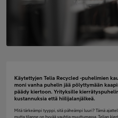
Käytettyjen Telia Recycled -puhelimien kau
moni vanha puhelin jää pölyttymään kaapin 
päädy kiertoon. Yrityksille kierrätyspuhel
kustannuksia että hiilijalanjälkeä.
Mitä tärkeämpi tyyppi, sitä päheämpi luuri? Tämä ajattel
mutta tilanne on hyvää vauhtia muuttumassa. Telian kier