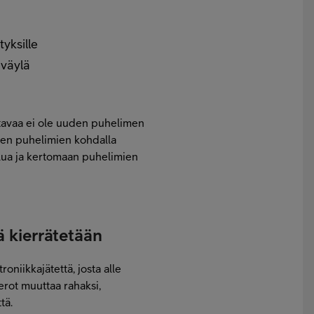
tyksille
 väylä
ittavaa ei ole uuden puhelimen
sien puhelimien kohdalla
lua ja kertomaan puhelimien
ä kierrätetään
oniikkajätettä, josta alle
erot muuttaa rahaksi,
tä.