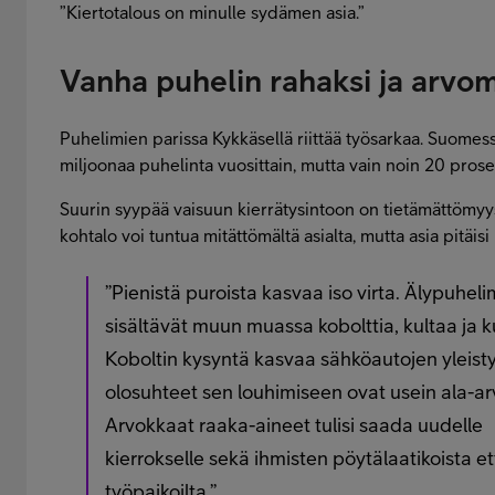
”Kiertotalous on minulle sydämen asia.”
Vanha puhelin rahaksi ja arvom
Puhelimien parissa Kykkäsellä riittää työsarkaa. Suomes
miljoonaa puhelinta vuosittain, mutta vain noin 20 prosen
Suurin syypää vaisuun kierrätysintoon on tietämättömyy
kohtalo voi tuntua mitättömältä asialta, mutta asia pitäi
”Pienistä puroista kasvaa iso virta. Älypuheli
sisältävät muun muassa kobolttia, kultaa ja k
Koboltin kysyntä kasvaa sähköautojen yleisty
olosuhteet sen louhimiseen ovat usein ala-ar
Arvokkaat raaka-aineet tulisi saada uudelle
kierrokselle sekä ihmisten pöytälaatikoista et
työpaikoilta.”