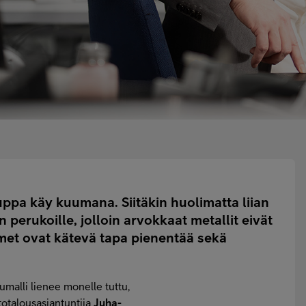
ppa käy kuumana. Siitäkin huolimatta liian
perukoille, jolloin arvokkaat metallit eivät
imet ovat kätevä tapa pienentää sekä
umalli lienee monelle tuttu,
totalousasiantuntija
Juha-