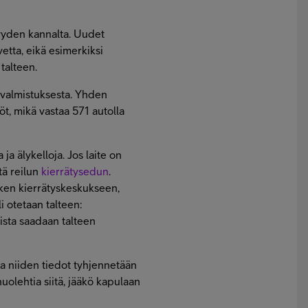
vyyden kannalta. Uudet
vetta, eikä esimerkiksi
 talteen.
n valmistuksesta. Yhden
t, mikä vastaa 571 autolla
ja älykelloja. Jos laite on
tä reilun
kierrätysedun
.
sken kierrätyskeskukseen,
i otetaan talteen:
ista saadaan talteen
ja niiden tiedot tyhjennetään
huolehtia siitä, jääkö kapulaan