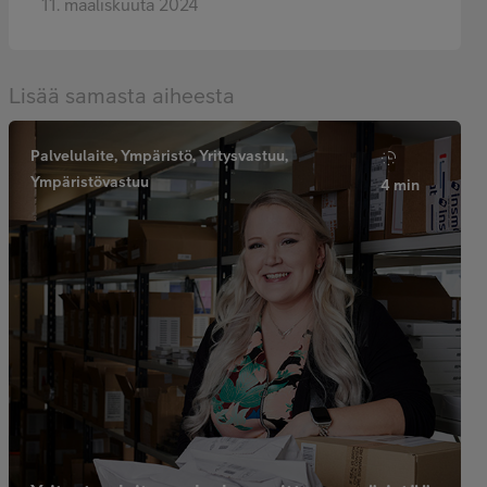
11. maaliskuuta 2024
Lisää samasta aiheesta
Palvelulaite, Ympäristö, Yritysvastuu,
Ympäristövastuu
4 min