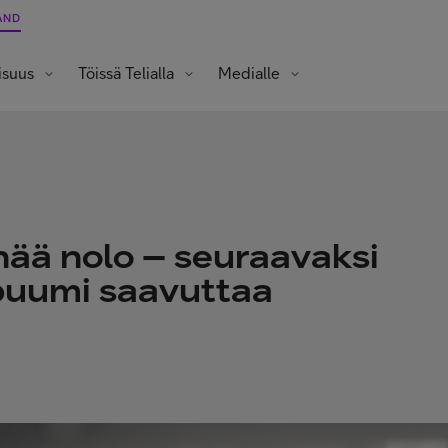
AND
isuus
Töissä Telialla
Medialle
Opiskelijat ja vastavalmistuneet
enää nolo – seuraavaksi
buumi saavuttaa