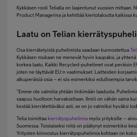
Kykkäsen rooli Telialla on laajentunut vuosien mittaan.
Product Managerina ja kehittää kiertotaloutta kaikissa 
Laatu on Telian kierrätyspuheli
Osa kierrätetyistä puhelimista saadaan kunnostettua
Te
Kykkäsen mukaan ne menevät hyvin kaupaksi, ja yhtenä
korkea laatu. Kaikki Recycled-puhelimet ovat peräisin E
joten ne täyttävät EU:n vaatimukset. Laitteiden korjaam
alkuperäisiä osia – ei siis esimerkiksi edullisempia tarvi
”Emme ole valmiita yhtään tinkimään laadusta. Puhelimis
saapuu huoltoon harvakseltaan. Ilmiö on vähän sama kui
kestää kierrätettäväksi asti, se on jo valmiiksi hyväksi tod
Telia toimittaa
kierrätyspuhelimia
myös yrityksille – ain
Suomessa. Toistaiseksi niitä on päätynyt esimerkiksi kesä-
Yritysten kiinnostus kierrätyspuhelimia kohtaan on koko