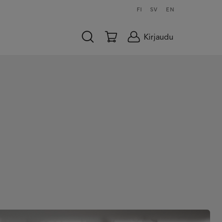
FI
SV
EN
Kirjaudu