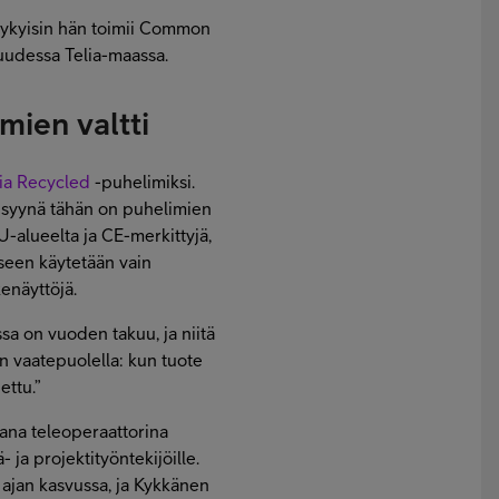
 Nykyisin hän toimii Common
kuudessa Telia-maassa.
mien valtti
lia Recycled
-puhelimiksi.
 syynä tähän on puhelimien
U-alueelta ja CE-merkittyjä,
iseen käytetään vain
kenäyttöjä.
sa on vuoden takuu, ja niitä
n vaatepuolella: kun tuote
ettu.”
oana teleoperaattorina
 ja projektityöntekijöille.
 ajan kasvussa, ja Kykkänen