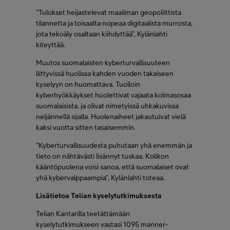
”Tulokset heijastelevat maailman geopoliittista
tilannetta ja toisaalta nopeaa digitaalista murrosta,
jota tekoäly osaltaan kiihdyttää”, Kylänlahti
kiteyttää.
Muutos suomalaisten kyberturvallisuuteen
liittyvissä huolissa kahden vuoden takaiseen
kyselyyn on huomattava. Tuolloin
kyberhyökkäykset huolettivat vajaata kolmasosaa
suomalaisista, ja olivat nimetyissä uhkakuvissa
neljännellä sijalla. Huolenaiheet jakautuivat vielä
kaksi vuotta sitten tasaisemmin.
”Kyberturvallisuudesta puhutaan yhä enemmän ja
tieto on nähtävästi lisännyt tuskaa. Kolikon
kääntöpuolena voisi sanoa, että suomalaiset ovat
yhä kybervalppaampia”, Kylänlahti toteaa.
Lisätietoa Telian kyselytutkimuksesta
Telian Kantarilla teetättämään
kyselytutkimukseen vastasi 1095 manner-