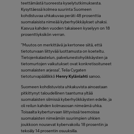
teettämästä tuoreesta kyselytutkimuksesta.
Kysyttäessä kolmea suurinta Suomeen
FI
SV
EN
kohdistuvaa uhkakuvaa peräti 48 prosenttia
suomalaisista nimeää kyberhyökkäykset uhaksi.
Kasvua kahden vuoden takaiseen kyselyyn on 18
prosenttiyksikön verran.
”Muutos on merkittävä ja kertonee siitä, että
tietoturvaan liittyvää luottamusta on koeteltu.
Tietojenkalastelun, palvelunestohyökkäysten ja
tietomurtojen vaikutukset ovat konkretisoituneet
suomalaisten arjessa”, Telia Cygaten
tietoturvapäällikkö
Henry Kylänlahti
sanoo.
Suomeen kohdistuvista uhkakuvista ainoastaan
pitkittynyt taloudellinen taantuma yltää
suomalaisten silmissä kyberhyökkäysten edelle, ja
oli reilun kahden kolmasosan nimeämä uhka.
Toisaalta kyberturvaan liittyvissä teemoissa
suomalaisten nimeämiin suurimpien uhkien
joukkoon nousevat kybervakoilu 18 prosentin ja
tekoäly 14 prosentin osuuksilla.