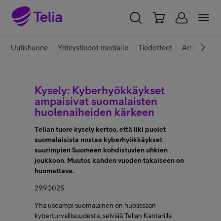
YKSITYISILLE
YRITYKSILLE
WHOLESALE
Uutishuone
Yhteystiedot medialle
Tiedotteet
Artikkelit
TELIA FINLAND
Kysely: Kyberhyökkäykset
Telia yrityksenä
ampaisivat suomalaisten
huolenaiheiden kärkeen
Telian tuore kysely kertoo, että liki puolet
Vastuullisuus
suomalaisista nostaa kyberhyökkäykset
suurimpien Suomeen kohdistuvien uhkien
joukkoon. Muutos kahden vuoden takaiseen on
Töissä Telialla
huomattava.
29.9.2025
Medialle
Yhä useampi suomalainen on huolissaan
kyberturvallisuudesta, selviää Telian Kantarilla