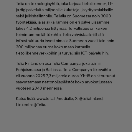
Telia on teknologiayhtiö, joka tarjoaa tietoliikenne-, IT-
ja digipalveluita miljoonille kuluttaja- ja yritysasiakkaille
sekä julkishallinnolle. Telialla on Suomessa noin 3000
työntekijää, ja asiakkaillamme on eri palveluissamme
lähes 4,2 miljoonaa liittymää. Turvallisuus on kaiken
toimintamme lähtökohta. Telia vahvistaa kriittistä
infrastruktuuria investoimalla Suomeen vuosittain noin
200 miljoonaa euroa koko maan kattaviin
tietoliikenneverkkoihin ja turvallisiin ICT-palveluihin.
Telia Finland on osa Telia Companya, joka toimii
Pohjoismaissa ja Baltiassa. Telia Companyn liikevaihto
oli vuonna 2025 7,3 miljardia euroa. Yhtiö on sitoutunut
saavuttamaan nettonollapäästöt koko arvoketjussaan
vuoteen 2040 mennessä.
Katso lisää: www.telia.fi/medialle, X: @teliafinland,
LinkedIn: @Telia.