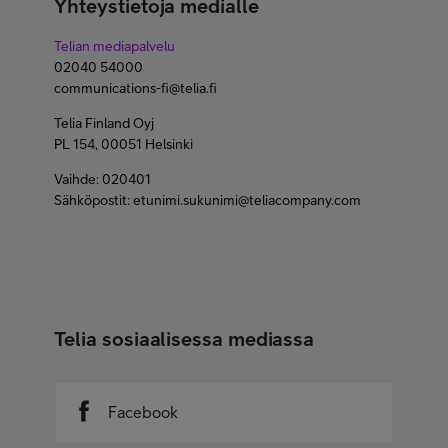
Yhteystietoja medialle
Telian mediapalvelu
02040 54000
communications-fi@telia.fi
Telia Finland Oyj
PL 154, 00051 Helsinki
Vaihde: 020401
Sähköpostit: etunimi.sukunimi@teliacompany.com
Telia sosiaalisessa mediassa
Facebook