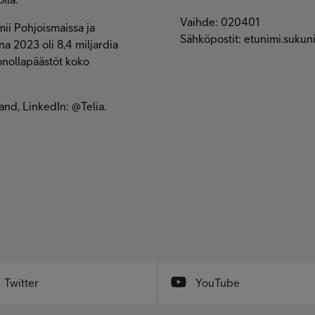
Vaihde: 020401
mii Pohjoismaissa ja
Sähköpostit: etunimi.suku
na 2023 oli 8,4 miljardia
onollapäästöt koko
land, LinkedIn: @Telia.
Twitter
YouTube