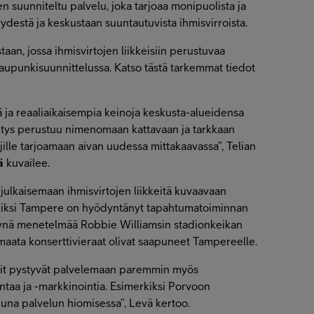
 suunniteltu palvelu, joka tarjoaa monipuolista ja
yydestä ja keskustaan suuntautuvista ihmisvirroista.
taan, jossa ihmisvirtojen liikkeisiin perustuvaa
upunkisuunnittelussa. Katso tästä tarkemmat tiedot
ä ja reaaliaikaisempia keinoja keskusta-alueidensa
itys perustuu nimenomaan kattavaan ja tarkkaan
jille tarjoamaan aivan uudessa mittakaavassa”, Telian
ä
kuvailee.
 julkaisemaan ihmisvirtojen liikkeitä kuvaavaan
kiksi Tampere on hyödyntänyt tapahtumatoiminnan
synä menetelmää Robbie Williamsin stadionkeikan
in maata konserttivieraat olivat saapuneet Tampereelle.
git pystyvät palvelemaan paremmin myös
ntaa ja -markkinointia. Esimerkiksi Porvoon
una palvelun hiomisessa”, Levä kertoo.