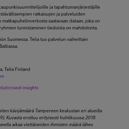
kaupunkisuunnittelijoille ja tapahtumanjärjestäjille
tävällisempien ratkaisujen ja palveluiden
n matkapuhelinverkosta saatavaan dataan, joka on
 tai ryhmien tunnistaminen tiedoista on mahdotonta.
ön Suomessa. Telia tuo palvelun vaiheittain
altiassa.
ja, Telia Finland
om
velut/crowd-insights
iten kävijämäärä Tampereen keskustan eri alueilla
). Kuvasta erottuu erityisesti huhtikuussa 2018
ueella aikaa viettäneiden ihmisten määrä lähes