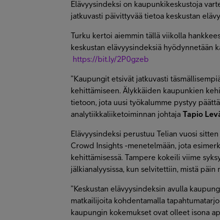
Elävyysindeksi on kaupunkikeskustoja varten
jatkuvasti päivittyvää tietoa keskustan eläv
Turku kertoi aiemmin tällä viikolla hankkees
keskustan elävyysindeksiä hyödynnetään ka
https://bit.ly/2P0gzeb
”Kaupungit etsivät jatkuvasti täsmällisempi
kehittämiseen. Älykkäiden kaupunkien keh
tietoon, jota uusi työkalumme pystyy päättä
analytiikkaliiketoiminnan johtaja
Tapio Lev
Elävyysindeksi perustuu Telian vuosi sitten
Crowd Insights -menetelmään, jota esimer
kehittämisessä. Tampere kokeili viime syk
jälkianalyysissa, kun selvitettiin, mistä pä
”Keskustan elävyysindeksin avulla kaupun
matkailijoita kohdentamalla tapahtumatarjo
kaupungin kokemukset ovat olleet isona ap