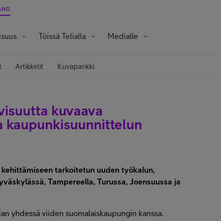
AND
isuus
Töissä Telialla
Medialle
Opiskelijat ja vastavalmistuneet
t
Artikkelit
Kuvapankki
visuutta kuvaava
a kaupunkisuunnittelun
 kehittämiseen tarkoitetun uuden työkalun
,
Jyväskylässä, Tampereella, Turussa, Joensuussa ja
ajan yhdessä viiden suomalaiskaupungin kanssa.