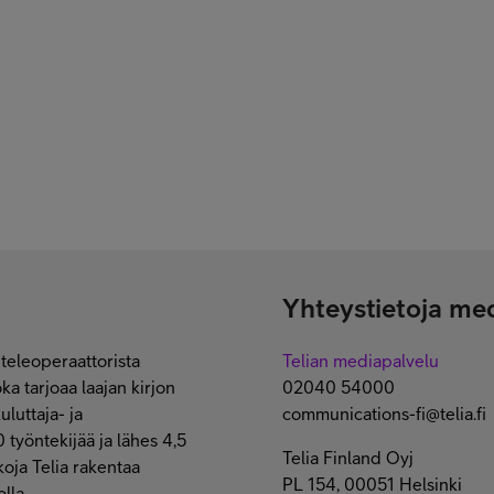
Yhteystietoja med
 teleoperaattorista
Telian mediapalvelu
ka tarjoaa laajan kirjon
02040 54000
uluttaja- ja
communications-fi@telia.fi
 työntekijää ja lähes 4,5
Telia Finland Oyj
koja Telia rakentaa
PL 154, 00051 Helsinki
lla.