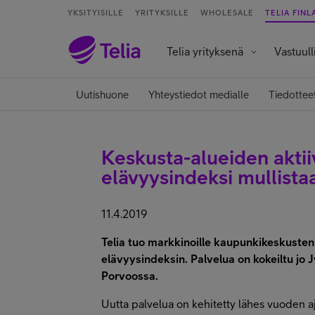
YKSITYISILLE
YRITYKSILLE
WHOLESALE
TELIA FINL
Telia yrityksenä
Vastuull
Uutishuone
Yhteystiedot medialle
Tiedottee
Keskusta-alueiden aktii
elävyysindeksi mullista
11.4.2019
Telia tuo markkinoille kaupunkikeskusten
elävyysindeksin.
Palvelua on kokeiltu jo 
Porvoossa.
Uutta palvelua on kehitetty lähes vuoden 