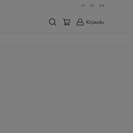
FI
SV
EN
Kirjaudu