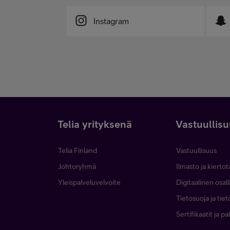
Instagram
Telia yrityksenä
Vastuullis
Telia Finland
Vastuullisuus
Johtoryhmä
Ilmasto ja kierto
Yleispalveluvelvoite
Digitaalinen osal
Tietosuoja ja tie
Sertifikaatit ja p