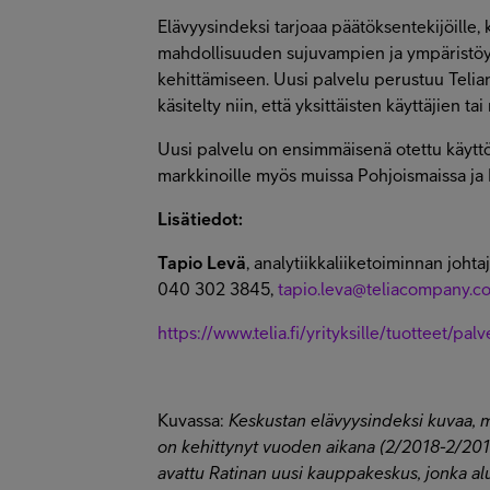
Elävyysindeksi tarjoaa päätöksentekijöille, 
mahdollisuuden sujuvampien ja ympäristöys
kehittämiseen. Uusi palvelu perustuu Telia
käsitelty niin, että yksittäisten käyttäjien
Uusi palvelu on ensimmäisenä otettu käyttö
markkinoille myös muissa Pohjoismaissa ja B
Lisätiedot:
Tapio Levä
, analytiikkaliiketoiminnan johta
040 302 3845,
tapio.leva@teliacompany.c
https://www.telia.fi/yrityksille/tuotteet/pal
Kuvassa:
Keskustan elävyysindeksi kuvaa, m
on kehittynyt vuoden aikana (2/2018-2/2019
avattu Ratinan uusi kauppakeskus, jonka al