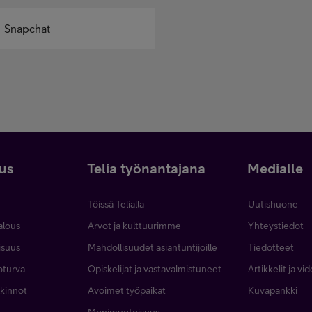
Snapchat
uus
Telia työnantajana
Medialle
Töissä Telialla
Uutishuone
talous
Arvot ja kulttuurimme
Yhteystiedot
lisuus
Mahdollisuudet asiantuntijoille
Tiedotteet
toturva
Opiskelijat ja vastavalmistuneet
Artikkelit ja vi
alkinnot
Avoimet työpaikat
Kuvapankki