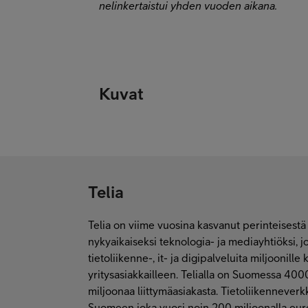
nelinkertaistui yhden vuoden aikana.
Kuvat
Telia
Telia on viime vuosina kasvanut perinteisestä
nykyaikaiseksi teknologia- ja mediayhtiöksi, jo
tietoliikenne-, it- ja digipalveluita miljoonille k
yritysasiakkailleen. Telialla on Suomessa 4000
miljoonaa liittymäasiakasta. Tietoliikenneverk
Suomeen joka vuosi noin 200 miljoonalla euro