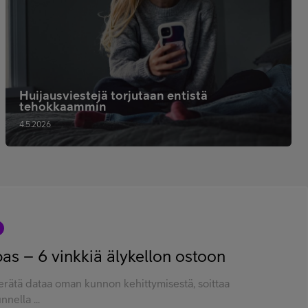
Huijausviestejä torjutaan entistä
tehokkaammin
4.5.2026
pas – 6 vinkkiä älykellon ostoon
 kerätä dataa oman kunnon kehittymisestä, soittaa
nella ...