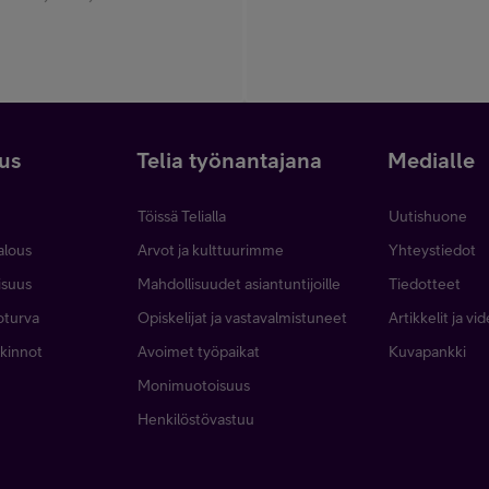
uus
Telia työnantajana
Medialle
Töissä Telialla
Uutishuone
talous
Arvot ja kulttuurimme
Yhteystiedot
lisuus
Mahdollisuudet asiantuntijoille
Tiedotteet
toturva
Opiskelijat ja vastavalmistuneet
Artikkelit ja vi
alkinnot
Avoimet työpaikat
Kuvapankki
Monimuotoisuus
Henkilöstövastuu