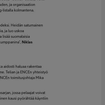
den, ja organisaation
-listalla kolmantena.
todeksi. Heidän satumainen
a, ja luo uskoa
lisää suomalaisia
ökumppanina”,
Niklas
a aidosti haluaa rakentaa
e. Telian ja ENCEn yhteistyö
 ENCEn toimitusjohtaja Mika
arjan, jossa pelaajat voivat
toinen kausi pyörähtää käyntiin