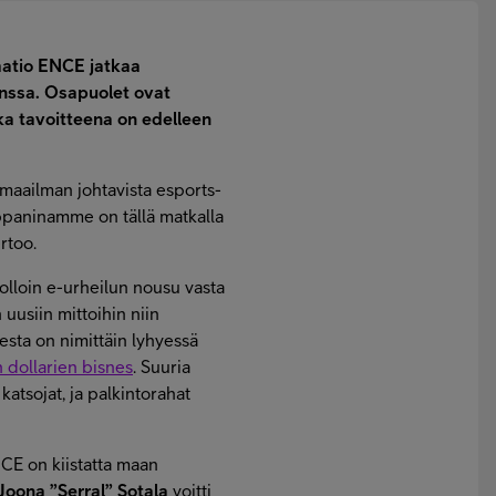
aatio ENCE jatkaa
nssa. Osapuolet ovat
ka tavoitteena on edelleen
aailman johtavista esports-
umppaninamme on tällä matkalla
rtoo.
 jolloin e-urheilun nousu vasta
 uusiin mittoihin niin
esta on nimittäin lyhyessä
n dollarien bisnes
. Suuria
atsojat, ja palkintorahat
E on kiistatta maan
Joona ”Serral” Sotala
voitti