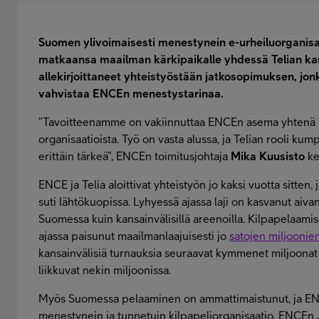
Suomen ylivoimaisesti menestynein e-urheiluorganis
matkaansa maailman kärkipaikalle yhdessä Telian ka
allekirjoittaneet yhteistyöstään jatkosopimuksen, jon
vahvistaa ENCEn menestystarinaa.
”Tavoitteenamme on vakiinnuttaa ENCEn asema yhtenä m
organisaatioista. Työ on vasta alussa, ja Telian rooli k
erittäin tärkeä”, ENCEn toimitusjohtaja
Mika Kuusisto
ke
ENCE ja Telia aloittivat yhteistyön jo kaksi vuotta sitten,
suti lähtökuopissa. Lyhyessä ajassa laji on kasvanut aivan
Suomessa kuin kansainvälisillä areenoilla. Kilpapelaamis
ajassa paisunut maailmanlaajuisesti jo
satojen miljoonie
kansainvälisiä turnauksia seuraavat kymmenet miljoonat k
liikkuvat nekin miljoonissa.
Myös Suomessa pelaaminen on ammattimaistunut, ja ENC
menestynein ja tunnetuin kilpapeliorganisaatio. ENCEn