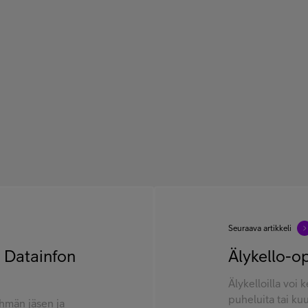
Seuraava artikkeli
a Datainfon
Älykello-o
Älykelloilla voi
puheluita tai kuun
yhmän jäsen ja