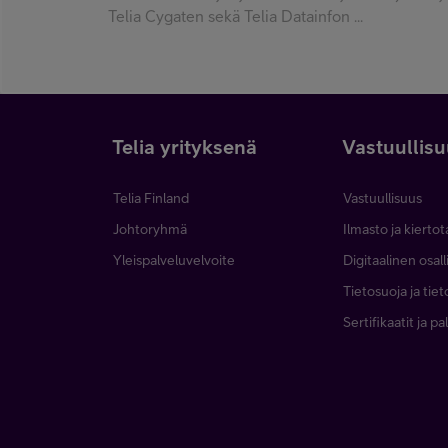
Telia Cygaten sekä Telia Datainfon ...
Telia yrityksenä
Vastuullis
Telia Finland
Vastuullisuus
Johtoryhmä
Ilmasto ja kierto
Yleispalveluvelvoite
Digitaalinen osal
Tietosuoja ja tie
Sertifikaatit ja p