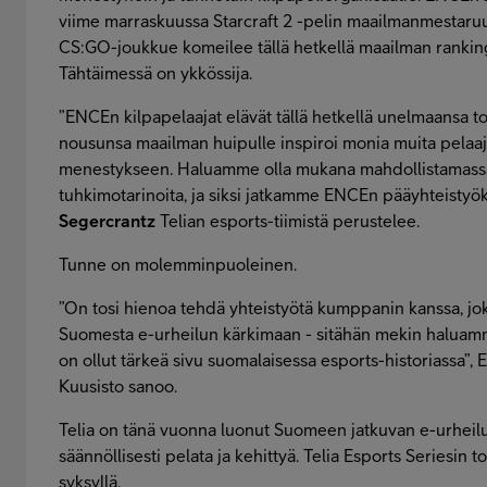
viime marraskuussa Starcraft 2 -pelin maailmanmestaruu
CS:GO-joukkue komeilee tällä hetkellä maailman ranking
Tähtäimessä on ykkössija.
”ENCEn kilpapelaajat elävät tällä hetkellä unelmaansa 
nousunsa maailman huipulle inspiroi monia muita pelaaji
menestykseen. Haluamme olla mukana mahdollistamassa 
tuhkimotarinoita, ja siksi jatkamme ENCEn pääyhteisty
Segercrantz
Telian esports-tiimistä perustelee.
Tunne on molemminpuoleinen.
”On tosi hienoa tehdä yhteistyötä kumppanin kanssa, jok
Suomesta e-urheilun kärkimaan - sitähän mekin haluamm
on ollut tärkeä sivu suomalaisessa esports-historiassa”,
Kuusisto sanoo.
Telia on tänä vuonna luonut Suomeen jatkuvan e-urheilus
säännöllisesti pelata ja kehittyä. Telia Esports Seriesin 
syksyllä.