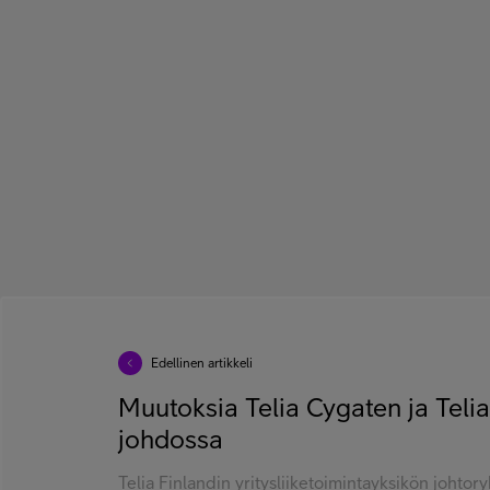
Edellinen artikkeli
Muutoksia Telia Cygaten ja Teli
johdossa
Telia Finlandin yritysliiketoimintayksikön johtor