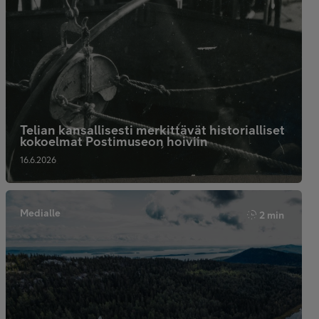
Telian kansallisesti merkittävät historialliset
kokoelmat Postimuseon hoiviin
16.6.2026
Medialle
2 min