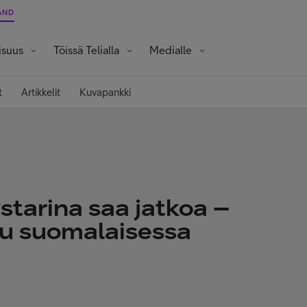
AND
isuus
Töissä Telialla
Medialle
Opiskelijat ja vastavalmistuneet
t
Artikkelit
Kuvapankki
tarina saa jatkoa –
vu suomalaisessa