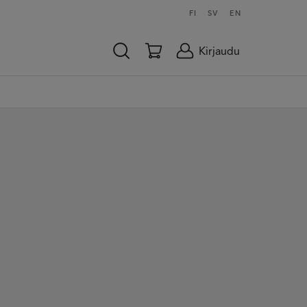
FI
SV
EN
Kirjaudu