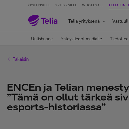
YKSITYISILLE
YRITYKSILLE
WHOLESALE
TELIA FINL
Telia yrityksenä
Vastuull
Uutishuone
Yhteystiedot medialle
Tiedottee
Takaisin
ENCEn ja Telian menestys
”Tämä on ollut tärkeä si
esports-historiassa”