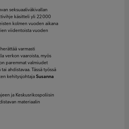
uvan seksuaaliväkivallan
vihje käsitteli yli 22 000
imeisten kolmen vuoden aikana
vien viidentoista vuoden
 herättää varmasti
la verkon vaaroista, myös
la on paremmat valmiudet
 tai ahdistavaa. Tässä työssä
ten kehitysjohtaja
Susanna
hjeen ja Keskusrikospoliisin
distavan materiaalin