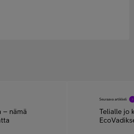
Seuraava artikkeli
ja – nämä
Telialle jo
atta
EcoVadikse