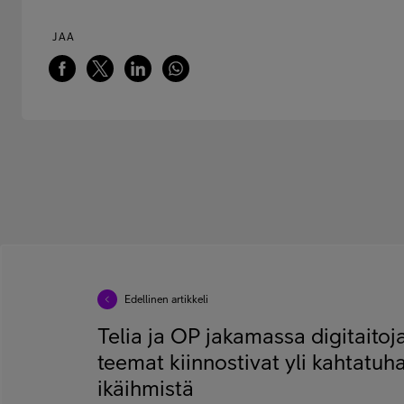
JAA
Edellinen artikkeli
Telia ja OP jakamassa digitaito
teemat kiinnostivat yli kahtatuh
ikäihmistä