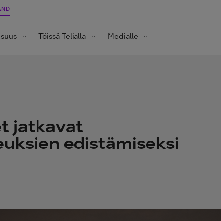
AND
isuus
Töissä Telialla
Medialle
Opiskelijat ja vastavalmistuneet
t jatkavat
euksien edistämiseksi