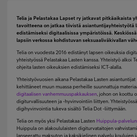
Telia ja Pelastakaa Lapset ry jatkavat pitkäaikaista 
tavoitteena on jatkaa tiivistä asiantuntijayhteistyötä
edistämiseksi digitaalisissa ympäristöissä. Keskiössä 
lapsiin verkossa kohdistuvan seksuaaliväkivallan vä
Telia on vuodesta 2016 edistänyt lapsen oikeuksia digita
yhteistyössä Pelastakaa Lasten kanssa. Yhteistyö alkoi 
ohjeita lasten oikeuksien edistämiseksi ICT-alalla.
Yhteistyövuosien aikana Pelastakaa Lasten asiantuntijat
kehittäneet muun muassa perheille suunnattuja materiaal
digitaalisen vanhemmuuspakkauksen
, johon on koottu o
digiturvallisuuteen ja -hyvinvointiin liittyen. Yhteistyö
digihyvinvointia tukeva sisältö Telia Dot -liittymään.
Telia on myös yksi Pelastakaa Lasten
Huippula-palvelu
Huippula on alakoululaisten digiturvataitojen vahvista
lanseerattu maksuton ja kaksikielinen palvelu koulujen