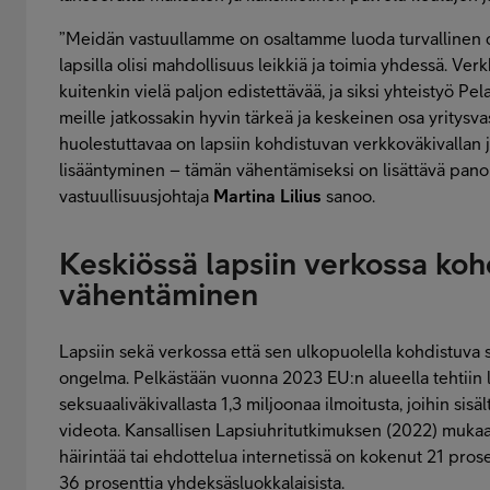
”Meidän vastuullamme on osaltamme luoda turvallinen di
lapsilla olisi mahdollisuus leikkiä ja toimia yhdessä. Ve
kuitenkin vielä paljon edistettävää, ja siksi yhteistyö P
meille jatkossakin hyvin tärkeä ja keskeinen osa yritysv
huolestuttavaa on lapsiin kohdistuvan verkkoväkivallan j
lisääntyminen – tämän vähentämiseksi on lisättävä panok
vastuullisuusjohtaja
Martina Lilius
sanoo.
Keskiössä lapsiin verkossa koh
vähentäminen
Lapsiin sekä verkossa että sen ulkopuolella kohdistuva 
ongelma. Pelkästään vuonna 2023 EU:n alueella tehtiin 
seksuaaliväkivallasta 1,3 miljoonaa ilmoitusta, joihin sisäl
videota. Kansallisen Lapsiuhritutkimuksen (2022) mukaan
häirintää tai ehdottelua internetissä on kokenut 21 prose
36 prosenttia yhdeksäsluokkalaisista.