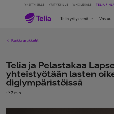
YKSITYISILLE
YRITYKSILLE
WHOLESALE
TELIA FINL
Telia yrityksenä
Vastuull
Kaikki artikkelit
Telia ja Pelastakaa Lapse
yhteistyötään lasten oik
digiympäristöissä
2 min