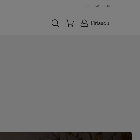
FI
SV
EN
Kirjaudu