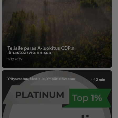
Telialle paras A-luokitus CDP:n
ilmastoarvioinnissa
12.12.2025
Yritysvastuu, Medialle, Ympäristövastuu
2 min