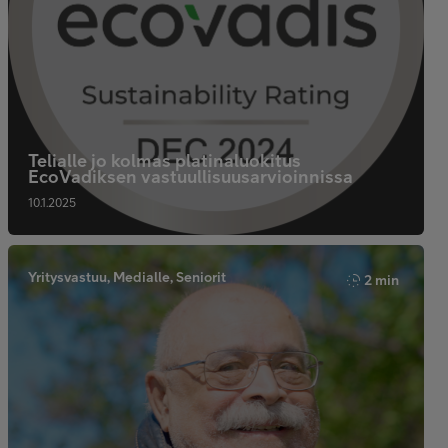
Telialle jo kolmas platinaluokitus
EcoVadiksen vastuullisuusarvioinnissa
10.1.2025
Yritysvastuu, Medialle, Seniorit
2 min