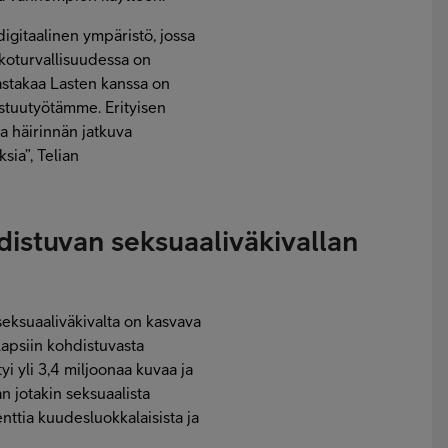
gitaalinen ympäristö, jossa
rkkoturvallisuudessa on
elastakaa Lasten kanssa on
astuutyötämme. Erityisen
a häirinnän jatkuva
sia”, Telian
distuvan seksuaaliväkivallan
seksuaaliväkivalta on kasvava
lapsiin kohdistuvasta
tyi yli 3,4 miljoonaa kuvaa ja
 jotakin seksuaalista
nttia kuudesluokkalaisista ja