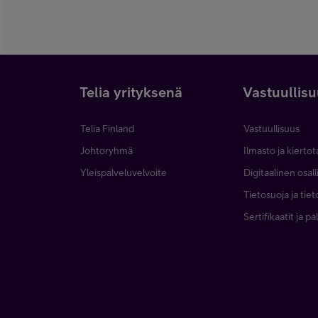
Telia yrityksenä
Vastuullis
Telia Finland
Vastuullisuus
Johtoryhmä
Ilmasto ja kierto
Yleispalveluvelvoite
Digitaalinen osal
Tietosuoja ja tie
Sertifikaatit ja p