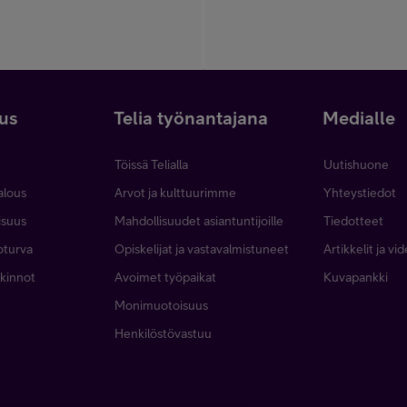
uus
Telia työnantajana
Medialle
Töissä Telialla
Uutishuone
talous
Arvot ja kulttuurimme
Yhteystiedot
lisuus
Mahdollisuudet asiantuntijoille
Tiedotteet
toturva
Opiskelijat ja vastavalmistuneet
Artikkelit ja vi
alkinnot
Avoimet työpaikat
Kuvapankki
Monimuotoisuus
Henkilöstövastuu