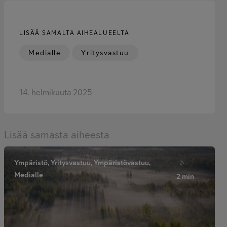
LISÄÄ SAMALTA AIHEALUEELTA
Medialle
Yritysvastuu
14. helmikuuta 2025
Lisää samasta aiheesta
Ympäristö, Yritysvastuu, Ympäristövastuu,
Medialle
2 min