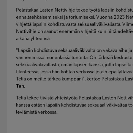
Pelastakaa Lasten Nettivihje tekee työtä lapsiin kohdist
ennaltaehkäisemiseksi ja torjumiseksi. Vuonna 2023 Netti
vihjettä lapsiin kohdistuvasta seksuaaliväkivallasta. Vi
Nettivihje on saanut enemmän vihjeitä kuin niitä edeltä
aikana yhteensä.
"Lapsiin kohdistuva seksuaaliväkivalta on vakava aihe ja
vanhemmissa monenlaisia tunteita. On tärkeää keskustel
seksuaaliväkivallasta, oman lapsen kanssa, jotta lapsel
tilanteessa, jossa hän kohtaa verkossa jotain epäilyttävää
Telia on meille tärkeä kumppani", kertoo Pelastakaa Las
Tan
.
Telia tekee tiivistä yhteistyötä Pelastakaa Lasten Nettivi
kanssa estäen lapsiin kohdistuvaa seksuaaliväkivaltaa to
leviämistä verkossa.