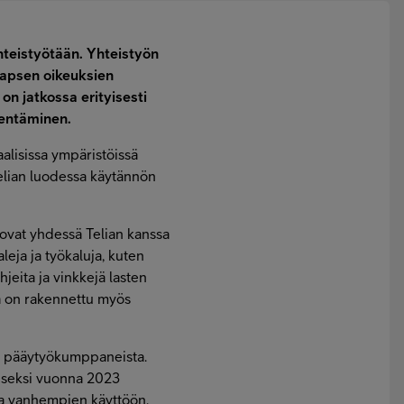
yhteistyötään. Yhteistyön
 lapsen oikeuksien
on jatkossa erityisesti
hentäminen.
alisissa ympäristöissä
Telian luodessa käytännön
 ovat yhdessä Telian kanssa
eja ja työkaluja, kuten
hjeita ja vinkkejä lasten
ssä on rakennettu myös
n
pääytyökumppaneista.
miseksi vuonna 2023
 ja vanhempien käyttöön.