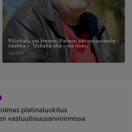
Piilottelu vei Hemmi Palmin sairasvuoteelle
saakka – ”Uskalla olla oma itsesi”
10.6.2024
 kolmas platinaluokitus
n vastuullisuusarvioinnissa