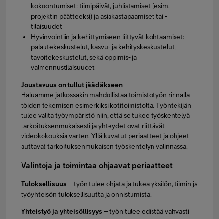
kokoontumiset: tiimipäivät, juhlistamiset (esim.
projektin päätteeksi) ja asiakastapaamiset tai -
tilaisuudet
Hyvinvointiin ja kehittymiseen liittyvät kohtaamiset:
palautekeskustelut, kasvu- ja kehityskeskustelut,
tavoitekeskustelut, sekä oppimis- ja
valmennustilaisuudet
Joustavuus on tullut jäädäkseen
Haluamme jatkossakin mahdollistaa toimistotyön rinnalla
töiden tekemisen esimerkiksi kotitoimistolta. Työntekijän
tulee valita työympäristö niin, että se tukee työskentelyä
tarkoituksenmukaisesti ja yhteydet ovat riittävät
videokokouksia varten. Yllä kuvatut periaatteet ja ohjeet
auttavat tarkoituksenmukaisen työskentelyn valinnassa.
Valintoja ja toimintaa ohjaavat periaatteet
Tuloksellisuus
– työn tulee ohjata ja tukea yksilön, tiimin ja
työyhteisön tuloksellisuutta ja onnistumista.
Yhteistyö ja yhteisöllisyys
– työn tulee edistää vahvasti