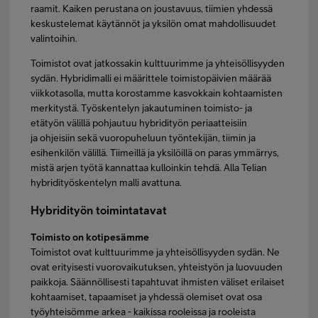
raamit. Kaiken perustana on joustavuus, tiimien yhdessä
keskustelemat käytännöt ja yksilön omat mahdollisuudet
valintoihin.
Toimistot ovat jatkossakin kulttuurimme ja yhteisöllisyyden
sydän. Hybridimalli ei määrittele toimistopäivien määrää
viikkotasolla, mutta korostamme kasvokkain kohtaamisten
merkitystä. Työskentelyn jakautuminen toimisto- ja
etätyön välillä pohjautuu hybridityön periaatteisiin
ja ohjeisiin sekä vuoropuheluun työntekijän, tiimin ja
esihenkilön välillä. Tiimeillä ja yksilöillä on paras ymmärrys,
mistä arjen työtä kannattaa kulloinkin tehdä. Alla Telian
hybridityöskentelyn malli avattuna.
Hybridityön toimintatavat
Toimisto on kotipesämme
Toimistot ovat kulttuurimme ja yhteisöllisyyden sydän. Ne
ovat erityisesti vuorovaikutuksen, yhteistyön ja luovuuden
paikkoja. Säännöllisesti tapahtuvat ihmisten väliset erilaiset
kohtaamiset, tapaamiset ja yhdessä olemiset ovat osa
työyhteisömme arkea - kaikissa rooleissa ja rooleista