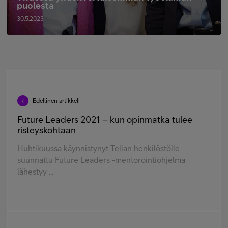
puolesta
30.5.2023
Edellinen artikkeli
Future Leaders 2021 – kun opinmatka tulee
risteyskohtaan
Huhtikuussa käynnistynyt Telian henkilöstölle
suunnattu Future Leaders -mentorointiohjelma
lähestyy ...