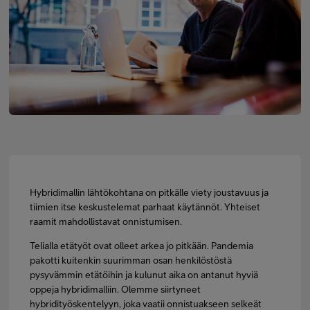
FI
SV
EN
Hybridimallin lähtökohtana on pitkälle viety joustavuus ja
tiimien itse keskustelemat parhaat käytännöt. Yhteiset
raamit mahdollistavat onnistumisen.
Telialla etätyöt ovat olleet arkea jo pitkään. Pandemia
pakotti kuitenkin suurimman osan henkilöstöstä
pysyvämmin etätöihin ja kulunut aika on antanut hyviä
oppeja hybridimalliin. Olemme siirtyneet
hybridityöskentelyyn, joka vaatii onnistuakseen selkeät