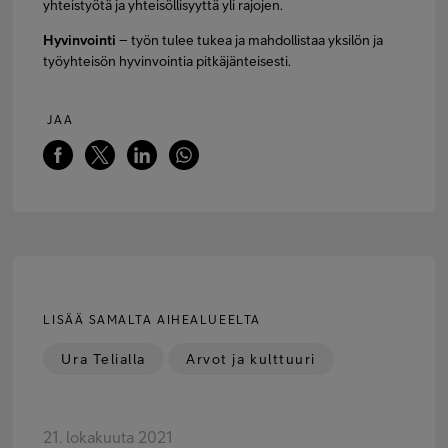
yhteistyötä ja yhteisöllisyyttä yli rajojen.
Hyvinvointi
– työn tulee tukea ja mahdollistaa yksilön ja
työyhteisön hyvinvointia pitkäjänteisesti.
JAA
LISÄÄ SAMALTA AIHEALUEELTA
Ura Telialla
Arvot ja kulttuuri
21. lokakuuta 2021