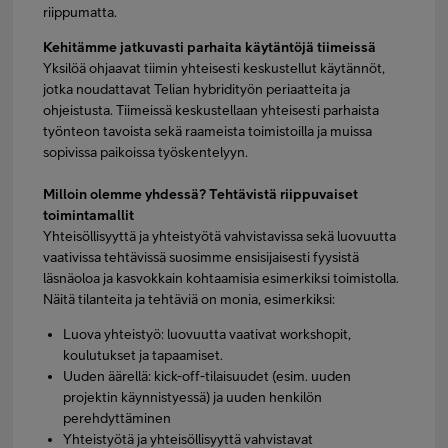
riippumatta.
Kehitämme jatkuvasti parhaita käytäntöjä tiimeissä
Yksilöä ohjaavat tiimin yhteisesti keskustellut käytännöt,
jotka noudattavat Telian hybridityön periaatteita ja
ohjeistusta. Tiimeissä keskustellaan yhteisesti parhaista
työnteon tavoista sekä raameista toimistoilla ja muissa
sopivissa paikoissa työskentelyyn.
Milloin olemme yhdessä? Tehtävistä riippuvaiset
toimintamallit
Yhteisöllisyyttä ja yhteistyötä vahvistavissa sekä luovuutta
vaativissa tehtävissä suosimme ensisijaisesti fyysistä
läsnäoloa ja kasvokkain kohtaamisia esimerkiksi toimistolla.
Näitä tilanteita ja tehtäviä on monia, esimerkiksi:
Luova yhteistyö: luovuutta vaativat workshopit,
koulutukset ja tapaamiset.
Uuden äärellä: kick-off-tilaisuudet (esim. uuden
projektin käynnistyessä) ja uuden henkilön
perehdyttäminen
Yhteistyötä ja yhteisöllisyyttä vahvistavat