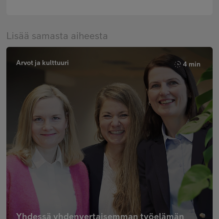
Lisää samasta aiheesta
Arvot ja kulttuuri
4 min
Yhdessä yhdenvertaisemman työelämän