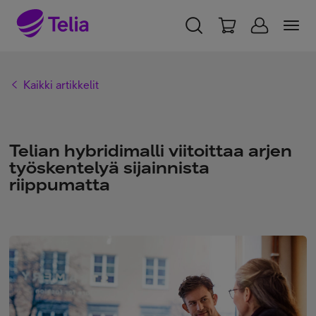
YKSITYISILLE
YRITYKSILLE
WHOLESALE
Kaikki artikkelit
TELIA FINLAND
Telia yrityksenä
Telian hybridimalli viitoittaa arjen
työskentelyä sijainnista
riippumatta
Vastuullisuus
Töissä Telialla
Medialle