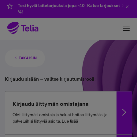
Tosi hyviä laitetarjouksia jopa -40
Katso tarjoukset
%!
YKSITYISILLE
YRITYKSILLE
WHOLESALE
TAKAISIN
TELIA FINLAND
FI
EN
SV
Kirjaudu sisään – valitse kirjautumisrooli
Kirjaudu liittymän omistajana
Olet liittymäsi omistaja ja haluat hoitaa liittymääsi ja
palveluihisi liittyviä asioita.
Lue lisää