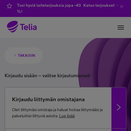
Tosi hyviä laitetarjouksia jopa -40
Katso tarjoukset
%!
YKSITYISILLE
YRITYKSILLE
WHOLESALE
TAKAISIN
TELIA FINLAND
FI
EN
SV
Kirjaudu sisään – valitse kirjautumisrooli
Kirjaudu liittymän omistajana
Olet liittymäsi omistaja ja haluat hoitaa liittymääsi ja
palveluihisi liittyviä asioita.
Lue lisää