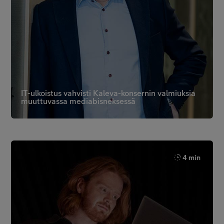
IT-ulkoistus vahvisti Kaleva-konsernin valmiuksia
muuttuvassa mediabisneksessä
4 min