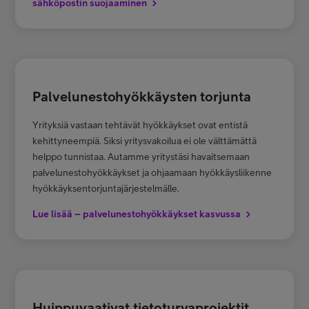
sähköpostin suojaaminen
Palvelunestohyökkäysten torjunta
Yrityksiä vastaan tehtävät hyökkäykset ovat entistä
kehittyneempiä. Siksi yritysvakoilua ei ole välttämättä
helppo tunnistaa. Autamme yritystäsi havaitsemaan
palvelunestohyökkäykset ja ohjaamaan hyökkäysliikenne
hyökkäyksentorjuntajärjestelmälle.
Lue lisää – palvelunestohyökkäykset kasvussa
Huippuvaativat tietoturvaprojektit