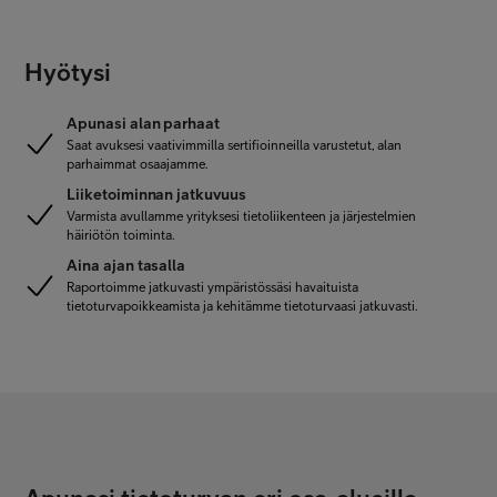
Hyötysi
Apunasi alan parhaat
Saat avuksesi vaativimmilla sertifioinneilla varustetut, alan
parhaimmat osaajamme.
Liiketoiminnan jatkuvuus
Varmista avullamme yrityksesi tietoliikenteen ja järjestelmien
häiriötön toiminta.
Aina ajan tasalla
Raportoimme jatkuvasti ympäristössäsi havaituista
tietoturvapoikkeamista ja kehitämme tietoturvaasi jatkuvasti.