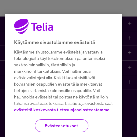
Tuotteet
Asiakastuki
Kauppa
Käytämme sivustollamme evästeitä
Käytämme sivustollamme evästeitä ja vastaavia
Opi ja inspiroidu
Etusivu
IT-palvelut
teknologioita käyttökokemuksen parantamiseksi
sekä toiminnallisiin, tilastollisiin ja
Telia
Kaikki sisällöt
Yhteystiedot
Yrittäjän palvelut
markkinointitarkoituksiin. Voit hallinnoida
evästevalintojasi alla. Kaikki luokat sisältävät
Telia Finland
Telia
Artikkelit
Paikalliset yritysmyyjät
Julkishallinnolle
kolmansien osapuolien evästeitä ja merkitsevät
tietojen siirtämistä kolmansille osapuolille. Voit
hallinnoida evästeitä tai poistaa ne käytöstä milloin
Telia yrityksenä
Telia Cygate
Referenssit
Viat ja häiriöt
Wholesale
tahansa evästeasetuksissa. Lisätietoja evästeistä saat
Copyright Telia Company 2026
evästeitä koskevasta tietosuojaselosteestamme.
Vastuullisuus
Asiakasvinkit
Laskut ja maksaminen
Business
Kaikki hinnat ALV 0 %
Evästeasetukset
Turvaverkko
Webinaarit ja koulutukset
Asiakkuuden hallinta
5G yrityksille
Tietosuoja ja -turva
Käyttöehdot
Evästeiden käyttö