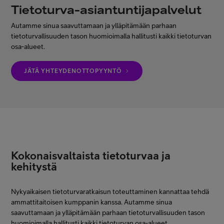
Tietoturva-asiantuntijapalvelut
Minun Telia Yrityksille
Autamme sinua saavuttamaan ja ylläpitämään parhaan
tietoturvallisuuden tason huomioimalla hallitusti kaikki tietoturvan
Inspiroidu
osa-alueet.
JÄTÄ YHTEYDENOTTOPYYNTÖ
FI
EN
SV
Kokonaisvaltaista tietoturvaa ja
kehitystä
Nykyaikaisen tietoturvaratkaisun toteuttaminen kannattaa tehdä
ammattitaitoisen kumppanin kanssa. Autamme sinua
saavuttamaan ja ylläpitämään parhaan tietoturvallisuuden tason
huomioimalla hallitusti kaikki tietoturvan osa-alueet.