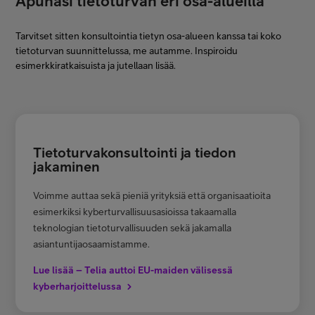
Apunasi tietoturvan eri osa-alueilla
Tarvitset sitten konsultointia tietyn osa-alueen kanssa tai koko
tietoturvan suunnittelussa, me autamme. Inspiroidu
esimerkkiratkaisuista ja jutellaan lisää.
Tietoturvakonsultointi ja tiedon
jakaminen
Voimme auttaa sekä pieniä yrityksiä että organisaatioita
esimerkiksi kyberturvallisuusasioissa takaamalla
teknologian tietoturvallisuuden sekä jakamalla
asiantuntijaosaamistamme.
Lue lisää – Telia auttoi EU-maiden välisessä
kyberharjoittelussa