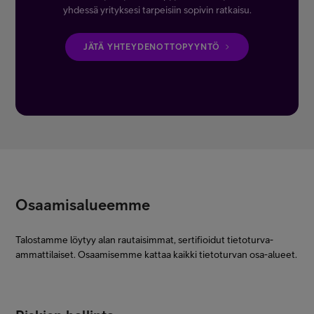
yhdessä yrityksesi tarpeisiin sopivin ratkaisu.
JÄTÄ YHTEYDENOTTOPYYNTÖ
Osaamisalueemme
Talostamme löytyy alan rautaisimmat, sertifioidut tietoturva-
ammattilaiset. Osaamisemme kattaa kaikki tietoturvan osa-alueet.