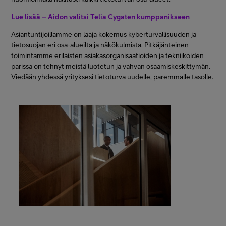
Lue lisää – Aidon valitsi Telia Cygaten kumppanikseen
Asiantuntijoillamme on laaja kokemus kyberturvallisuuden ja
tietosuojan eri osa-alueilta ja näkökulmista. Pitkäjänteinen
toimintamme erilaisten asiakasorganisaatioiden ja tekniikoiden
parissa on tehnyt meistä luotetun ja vahvan osaamiskeskittymän.
Viedään yhdessä yrityksesi tietoturva uudelle, paremmalle tasolle.