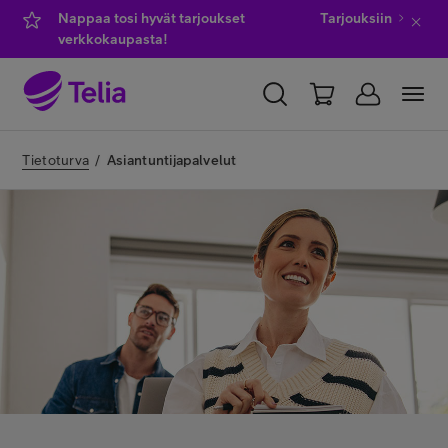
Nappaa tosi hyvät tarjoukset
Tarjouksiin
verkkokaupasta!
YKSITYISILLE
YRITYKSILLE
WHOLESALE
Tietoturva
/
Asiantuntijapalvelut
TELIA FINLAND
Kauppa
IT-palvelut
Asiakastuki