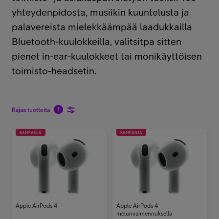
Minun Telia Yrityksille
yhteydenpidosta, musiikin kuuntelusta ja
palavereista mielekkäämpää laadukkailla
Bluetooth-kuulokkeilla, valitsitpa sitten
Inspiroidu
pienet in-ear-kuulokkeet tai monikäyttöisen
toimisto-headsetin.
FI
EN
SV
1
Rajaa tuotteita
KAMPANJA
KAMPANJA
Apple AirPods 4
Apple AirPods 4
melunvaimennuksella