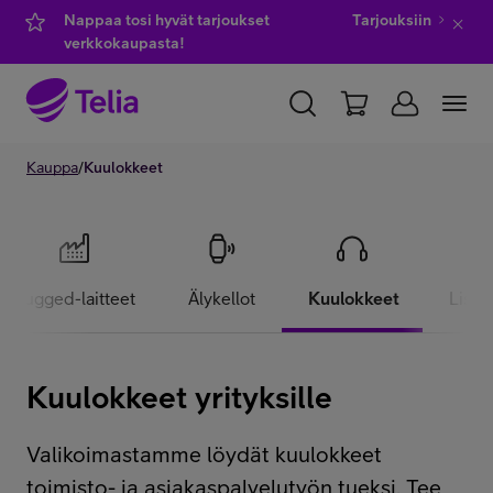
Nappaa tosi hyvät tarjoukset
Tarjouksiin
verkkokaupasta!
YKSITYISILLE
Kauppa
/
Kuulokkeet
YRITYKSILLE
WHOLESALE
TELIA FINLAND
Kauppa
Rugged-laitteet
Älykellot
Kuulokkeet
Lisät
IT-palvelut
Kuulokkeet yrityksille
Asiakastuki
Valikoimastamme löydät kuulokkeet
toimisto- ja asiakaspalvelutyön tueksi. Tee