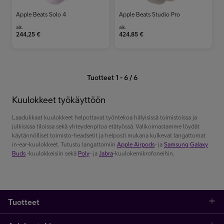
Apple Beats Solo 4
Apple Beats Studio Pro
alk.
alk.
244,25
€
424,85
€
Tuotteet 1 - 6 / 6
Kuulokkeet työkäyttöön
Laadukkaat kuulokkeet helpottavat työntekoa hälyisissä toimistoissa ja
julkisissa tiloissa sekä yhteydenpitoa etätyössä. Valikoimastamme löydät
käytännölliset toimisto-headsetit ja helposti mukana kulkevat langattomat
in-ear-kuulokkeet. Tutustu langattomiin
Apple Airpods
- ja
Samsung Galaxy
Buds
-kuulokkeisiin sekä
Poly
- ja
Jabra
-kuulokemikrofoneihin.
Tuotteet