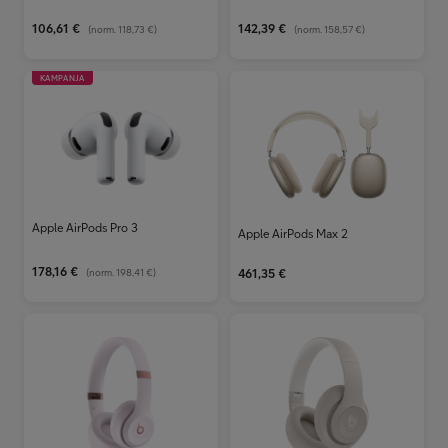
106,61
€
142,39
€
(norm.
118,73 €
)
(norm.
158,57 €
)
KAMPANJA
Apple AirPods Pro 3
Apple AirPods Max 2
178,16
€
(norm.
198,41 €
)
461,35
€