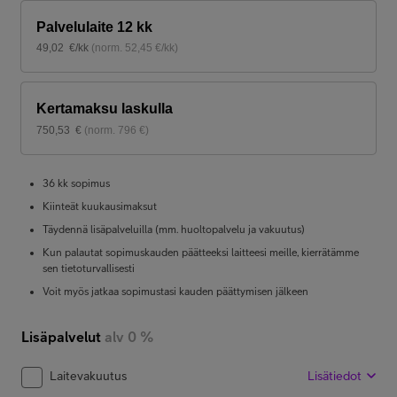
Palvelulaite 12 kk
49,02
€/kk
(
norm.
52,45
€/kk
)
Kertamaksu laskulla
750,53
€
(
norm.
796
€
)
36 kk sopimus
Kiinteät kuukausimaksut
Täydennä lisäpalveluilla (mm. huoltopalvelu ja vakuutus)
Kun palautat sopimuskauden päätteeksi laitteesi meille, kierrätämme
sen tietoturvallisesti
Voit myös jatkaa sopimustasi kauden päättymisen jälkeen
Lisäpalvelut
alv 0 %
Laitevakuutus
Lisätiedot