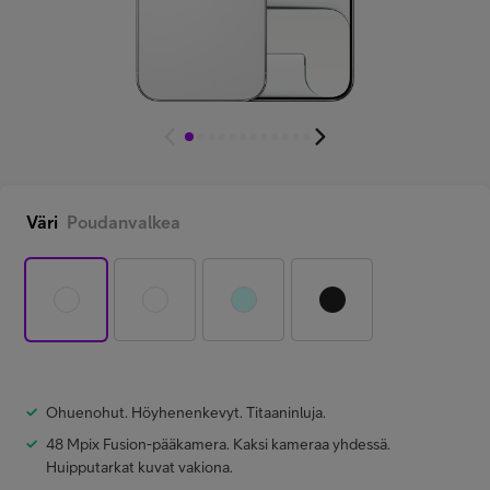
Minun Telia Yrityksille
Inspiroidu
FI
EN
SV
Väri
Poudanvalkea
Ohuenohut. Höyhenenkevyt. Titaaninluja.
48 Mpix Fusion-pääkamera. Kaksi kameraa yhdessä.
Huipputarkat kuvat vakiona.