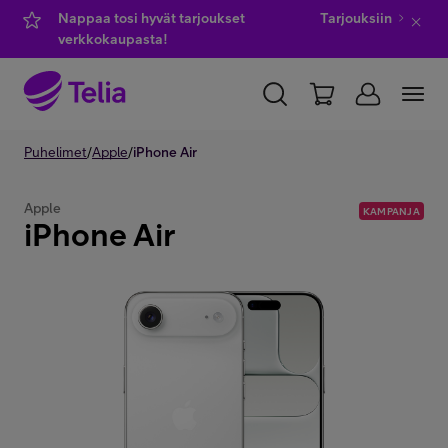
Nappaa tosi hyvät tarjoukset
Tarjouksiin
verkkokaupasta!
YKSITYISILLE
Puhelimet
/
Apple
YRITYKSILLE
/
iPhone Air
WHOLESALE
TELIA FINLAND
Apple
KAMPANJA
iPhone Air
Kauppa
IT-palvelut
Asiakastuki