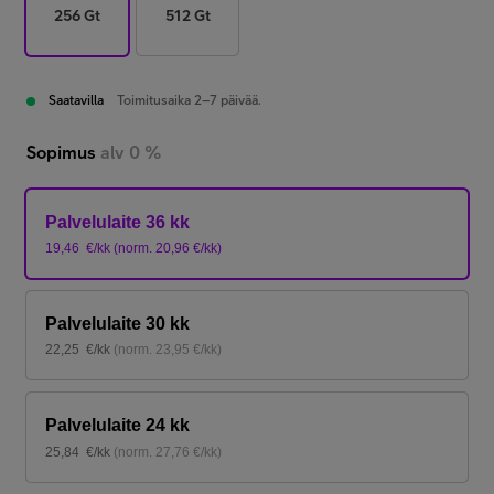
256 Gt
512 Gt
Saatavilla
Toimitusaika 2–7 päivää.
Sopimus
alv 0 %
Palvelulaite 36 kk
19,46
€/kk
(
norm.
20,96
€/kk
)
Palvelulaite 30 kk
22,25
€/kk
(
norm.
23,95
€/kk
)
Palvelulaite 24 kk
25,84
€/kk
(
norm.
27,76
€/kk
)