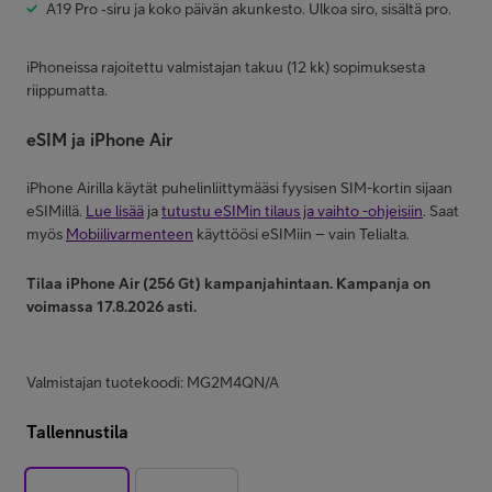
A19 Pro ‑siru ja koko päivän akunkesto. Ulkoa siro, sisältä pro.
iPhoneissa rajoitettu valmistajan takuu (12 kk) sopimuksesta
riippumatta.
eSIM ja iPhone Air
iPhone Airilla käytät puhelinliittymääsi fyysisen SIM-kortin sijaan
eSIMillä.
Lue lisää
ja
tutustu eSIMin tilaus ja vaihto -ohjeisiin
. Saat
myös
Mobiilivarmenteen
käyttöösi eSIMiin – vain Telialta.
Tilaa iPhone Air (256 Gt) kampanjahintaan.
Kampanja on
voimassa 17.8.2026 asti.
Valmistajan tuotekoodi: MG2M4QN/A
Tallennustila