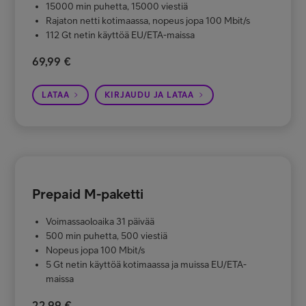
15000 min puhetta, 15000 viestiä
Rajaton netti kotimaassa, nopeus jopa 100 Mbit/s
112 Gt netin käyttöä EU/ETA-maissa
69,99 €
LATAA
KIRJAUDU JA LATAA
Prepaid M-paketti
Voimassaoloaika 31 päivää
500 min puhetta, 500 viestiä
Nopeus jopa 100 Mbit/s
5 Gt netin käyttöä kotimaassa ja muissa EU/ETA-
maissa
22,99 €