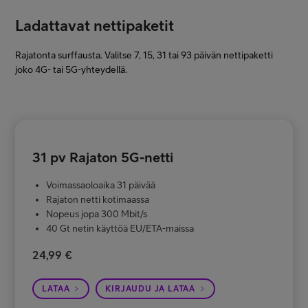
Ladattavat nettipaketit
Rajatonta surffausta. Valitse 7, 15, 31 tai 93 päivän nettipaketti
joko 4G- tai 5G-yhteydellä.
31 pv Rajaton 5G-netti
Voimassaoloaika 31 päivää
Rajaton netti kotimaassa
Nopeus jopa 300 Mbit/s
40 Gt netin käyttöä EU/ETA-maissa
24,99 €
LATAA
KIRJAUDU JA LATAA