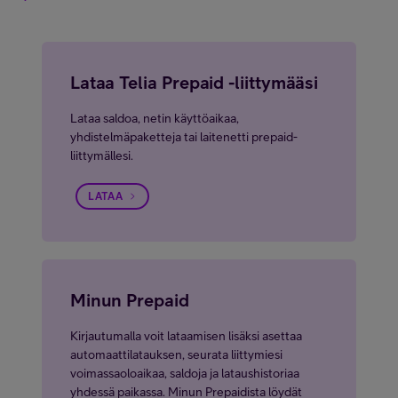
Lataa Telia Prepaid -liittymääsi
Lataa saldoa, netin käyttöaikaa,
yhdistelmäpaketteja tai laitenetti prepaid-
liittymällesi.
LATAA
Minun Prepaid
Kirjautumalla voit lataamisen lisäksi asettaa
automaattilatauksen, seurata liittymiesi
voimassaoloaikaa, saldoja ja lataushistoriaa
yhdessä paikassa. Minun Prepaidista löydät