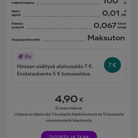
100
maksiminopeus
/s
0,01
Netin
€
käyttö
/Mt
0,067
Puhelut
€/min
ja viestit
tai kpl
Maksuton
Huijauspuheluvahti
Etu
Hintaan sisältyvä aloitussaldo 7 €.
Ensilatauksesta 5 € bonussaldoa.
4,90
€
Ei avausmaksua.
Liittymä on käytössäsi 3 kuukautta käyttöönotosta tai 12 kuukautta
viimeisimmästä latauksesta.
TUTUSTU JA TILAA