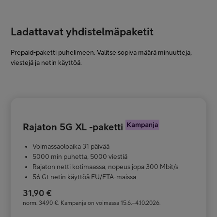
Ladattavat yhdistelmäpaketit
Prepaid-paketti puhelimeen. Valitse sopiva määrä minuutteja,
viestejä ja netin käyttöä.
Rajaton 5G XL -paketti
Voimassaoloaika 31 päivää
5000 min puhetta, 5000 viestiä
Rajaton netti kotimaassa, nopeus jopa 300 Mbit/s
56 Gt netin käyttöä EU/ETA-maissa
31,90 €
norm. 34,90 €. Kampanja on voimassa 15.6.–4.10.2026.