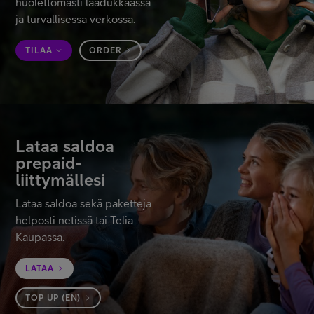
huolettomasti laadukkaassa
Asiakastuki
ja turvallisessa verkossa.
TILAA
ORDER
Minun Telia
FI
EN
SV
Lataa saldoa
prepaid-
liittymällesi
Lataa saldoa sekä paketteja
helposti netissä tai Telia
Kaupassa.
LATAA
TOP UP (EN)