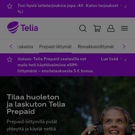
Tosi hyviä laitetarjouksia jopa -40
Katso tarjoukset
%!
Jatkossa lataat prepaidisi kätevästi myös Telia
Kaupassa.
YKSITYISILLE
YRITYKSILLE
WHOLESALE
Mobiililaajakaista
Prepaid-liittymät
Rinnakkaisliittymät
Netti m
Uutuus: Telia Prepaid saatavilla nyt
Lue lisää
TELIA FINLAND
myös heti käyttövalmiina eSIM-
liittymänä – ensilatauksesta 5 € bonus.
Liittymät ja palvelut
Tilaa huoleton
Laitteet
ja laskuton Telia
Prepaid
TV ja viihde
Prepaid-liittymillä pidät
yhteyttä ja käytät nettiä