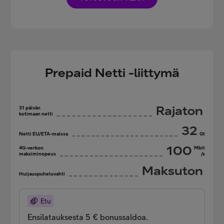
Prepaid Netti -liittymä
Rajaton
31 päivän
kotimaan netti
32
Netti EU/ETA-maissa
Gt
100
4G-verkon
Mbit
maksiminopeus
/s
Maksuton
Huijauspuheluvahti
Etu
Ensilatauksesta 5 € bonussaldoa.