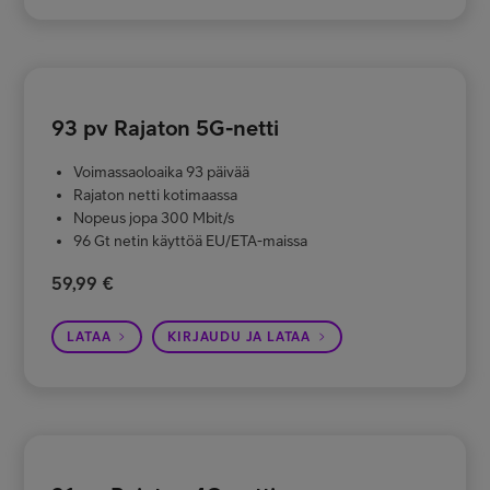
93 pv Rajaton 5G-netti
Voimassaoloaika 93 päivää
Rajaton netti kotimaassa
Nopeus jopa 300 Mbit/s
96 Gt netin käyttöä EU/ETA-maissa
59,99 €
LATAA
KIRJAUDU JA LATAA