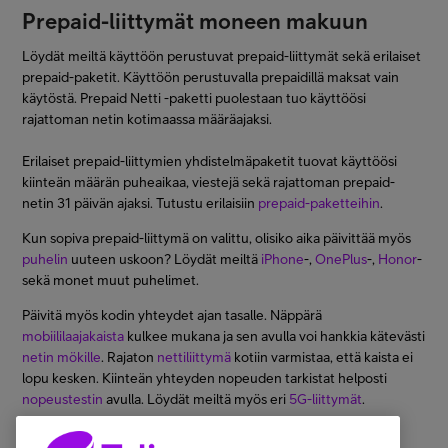
Prepaid-liittymät moneen makuun
Löydät meiltä käyttöön perustuvat prepaid-liittymät sekä erilaiset
prepaid-paketit. Käyttöön perustuvalla prepaidillä maksat vain
käytöstä. Prepaid Netti -paketti puolestaan tuo käyttöösi
rajattoman netin kotimaassa määräajaksi.
Erilaiset prepaid-liittymien yhdistelmäpaketit tuovat käyttöösi
kiinteän määrän puheaikaa, viestejä sekä rajattoman prepaid-
netin 31 päivän ajaksi. Tutustu erilaisiin
prepaid-paketteihin
.
Kun sopiva prepaid-liittymä on valittu, olisiko aika päivittää myös
puhelin
uuteen uskoon? Löydät meiltä
iPhone
-,
OnePlus
-,
Honor
-
sekä monet muut puhelimet.
Päivitä myös kodin yhteydet ajan tasalle. Näppärä
mobiililaajakaista
kulkee mukana ja sen avulla voi hankkia kätevästi
netin mökille
. Rajaton
nettiliittymä
kotiin varmistaa, että kaista ei
lopu kesken. Kiinteän yhteyden nopeuden tarkistat helposti
nopeustestin
avulla. Löydät meiltä myös eri
5G-liittymät
.