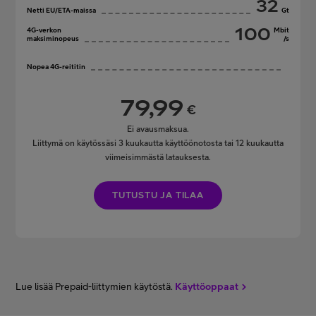
32
Netti EU/ETA-maissa
Gt
100
4G-verkon
Mbit
maksiminopeus
/s
Nopea 4G-reititin
79,99
€
Ei avausmaksua.
Liittymä on käytössäsi 3 kuukautta käyttöönotosta tai 12 kuukautta
viimeisimmästä latauksesta.
TUTUSTU JA TILAA
Lue lisää Prepaid-liittymien käytöstä.
Käyttöoppaat