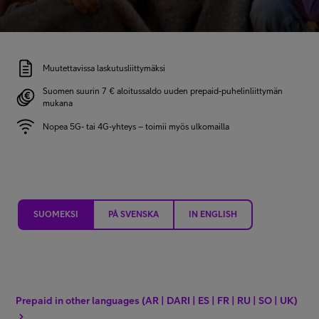
Muutettavissa laskutusliittymäksi
Suomen suurin 7 € aloitussaldo uuden prepaid-puhelinliittymän
mukana
Nopea 5G- tai 4G-yhteys – toimii myös ulkomailla
SUOMEKSI
PÅ SVENSKA
IN ENGLISH
Prepaid in other languages (AR | DARI | ES | FR | RU | SO | UK)