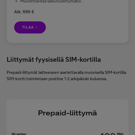
Muutettavissa laskutusliittymäksi.
Alk. 9,90 €
TILAA
Liittymät fyysisellä SIM-kortilla
Prepaid-liittymät laitteeseen asetettavalla muovisella SIM-kortilla.
SIM-kortti toimitetaan postitse 1-2 arkipäivän kuluessa.
Prepaid-liittymä
4G-verkon
Mbit