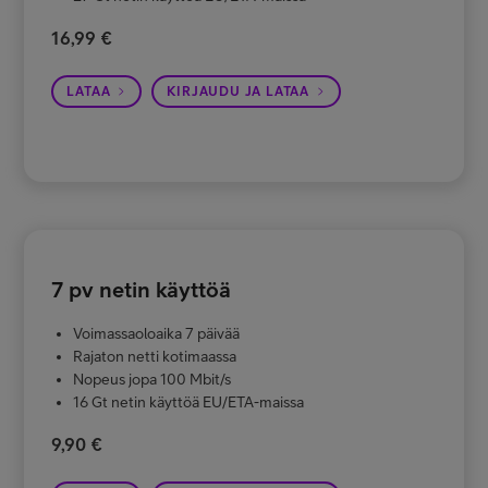
16,99 €
LATAA
KIRJAUDU JA LATAA
7 pv netin käyttöä
Voimassaoloaika 7 päivää
Rajaton netti kotimaassa
Nopeus jopa 100 Mbit/s
16 Gt netin käyttöä EU/ETA-maissa
9,90 €