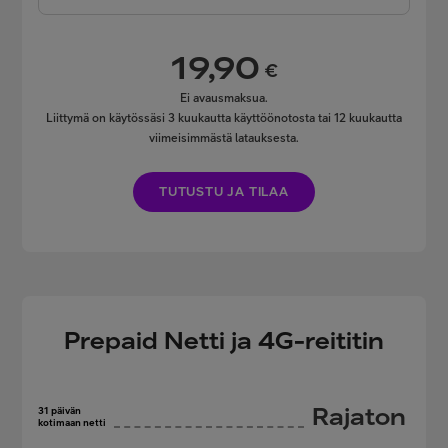
19,90
€
Ei avausmaksua.
Liittymä on käytössäsi 3 kuukautta käyttöönotosta tai 12 kuukautta
viimeisimmästä latauksesta.
TUTUSTU JA TILAA
Prepaid Netti ja 4G-reititin
Rajaton
31 päivän
kotimaan netti