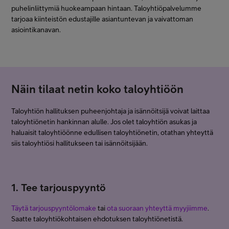
puhelinliittymiä huokeampaan hintaan. Taloyhtiöpalvelumme
tarjoaa kiinteistön edustajille asiantuntevan ja vaivattoman
asiointikanavan.
Näin tilaat netin koko taloyhtiöön
Taloyhtiön hallituksen puheenjohtaja ja isännöitsijä voivat laittaa
taloyhtiönetin hankinnan alulle. Jos olet taloyhtiön asukas ja
haluaisit taloyhtiöönne edullisen taloyhtiönetin, otathan yhteyttä
siis taloyhtiösi hallitukseen tai isännöitsijään.
1. Tee tarjouspyyntö
Täytä tarjouspyyntölomake
tai
ota suoraan yhteyttä myyjiimme
.
Saatte taloyhtiökohtaisen ehdotuksen taloyhtiönetistä.