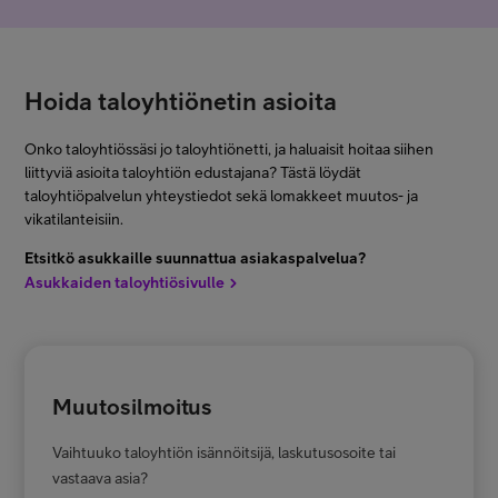
Oletko
Isännöitsijä
Taloyhtiömyynti
Hallituksen jäsen
Hoida taloyhtiönetin asioita
Lappi, Pohjois-Pohjanmaa, Kainuu,
Asukas
Kymenlaakso, Pohjois-Savo, Pohjois-
Onko taloyhtiössäsi jo taloyhtiönetti, ja haluaisit hoitaa siihen
Karjala, Etelä-Karjala, Etelä-Savo
liittyviä asioita taloyhtiön edustajana? Tästä löydät
Rakennuttaja
taloyhtiöpalvelun yhteystiedot sekä lomakkeet muutos- ja
Ville Tuovila
vikatilanteisiin.
+358 40 3022144
Etsitkö asukkaille suunnattua asiakaspalvelua?
*
Sähköposti
ville.tuovila@teliacompany.com
Asukkaiden taloyhtiösivulle
*
Puhelinnumero
Taloyhtiömyynti
Muutosilmoitus
*
Taloyhtiön nimi
Pirkanmaa, Satakunta, Pohjanmaa,
Vaihtuuko taloyhtiön isännöitsijä, laskutusosoite tai
Keski-Pohjanmaa, Etelä-Pohjanmaa,
vastaava asia?
Keski-Suomi, Päijät-Häme, Kanta-
*
Huoneistojen määrä