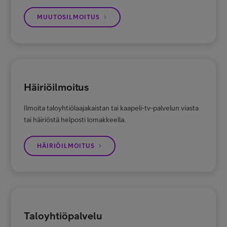
Häme
MUUTOSILMOITUS
Matias Majasaari
Onko kyseessä uudisrakennus?
+358 40 3024034
Kyllä
matias.majasaari@teliacompany.com
Ei
Häiriöilmoitus
Taloyhtiön sisäverkko
Ilmoita taloyhtiölaajakaistan tai kaapeli-tv-palvelun viasta
Puhelinverkkokaapelointi (CAT3)
Taloyhtiömyynti
tai häiriöstä helposti lomakkeella.
Ethernet/yleiskaapelointi (CAT5/6)
Varsinais-Suomi ja Uusimaa
HÄIRIÖILMOITUS
Kuitukaapelointi (single-mode)
Lauri Holopainen
+358 40 1779495
Antennikaapelointi (ketju/tähti 800)
lauri.holopainen@teliacompany.com
Ei tietoa
Taloyhtiöpalvelu