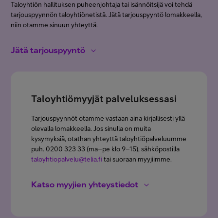
Taloyhtiön hallituksen puheenjohtaja tai isännöitsijä voi tehdä
tarjouspyynnön taloyhtiönetistä. Jätä tarjouspyyntö lomakkeella,
niin otamme sinuun yhteyttä.
Jätä tarjouspyyntö
Taloyhtiömyyjät palveluksessasi
Tarjouspyynnöt otamme vastaan aina kirjallisesti yllä
olevalla lomakkeella. Jos sinulla on muita
kysymyksiä, otathan yhteyttä taloyhtiöpalveluumme
Telia taloyhtiönetti
puh. 0200 323 33 (ma–pe klo 9–15), sähköpostilla
taloyhtiopalvelu@telia.fi
tai suoraan myyjiimme.
Katso myyjien yhteystiedot
*
Yhteyshenkilö