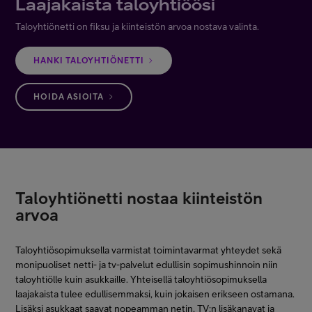
Laajakaista taloyhtiöösi
Asiakastuki
Taloyhtiönetti on fiksu ja kiinteistön arvoa nostava valinta.
Minun Telia
HANKI TALOYHTIÖNETTI
HOIDA ASIOITA
FI
EN
SV
Taloyhtiönetti nostaa kiinteistön
arvoa
Taloyhtiösopimuksella varmistat toimintavarmat yhteydet sekä
monipuoliset netti- ja tv-palvelut edullisin sopimushinnoin niin
taloyhtiölle kuin asukkaille. Yhteisellä taloyhtiösopimuksella
laajakaista tulee edullisemmaksi, kuin jokaisen erikseen ostamana.
Lisäksi asukkaat saavat nopeamman netin, TV:n lisäkanavat ja