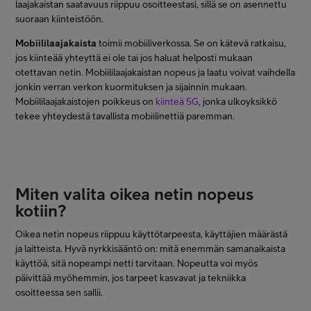
laajakaistan saatavuus riippuu osoitteestasi, sillä se on asennettu
suoraan kiinteistöön.
Mobiililaajakaista
toimii mobiiliverkossa. Se on kätevä ratkaisu,
jos kiinteää yhteyttä ei ole tai jos haluat helposti mukaan
otettavan netin. Mobiililaajakaistan nopeus ja laatu voivat vaihdella
jonkin verran verkon kuormituksen ja sijainnin mukaan.
Mobiililaajakaistojen poikkeus on
kiinteä 5G
, jonka ulkoyksikkö
tekee yhteydestä tavallista mobiilinettiä paremman.
Miten valita oikea netin nopeus
kotiin?
Oikea netin nopeus riippuu käyttötarpeesta, käyttäjien määrästä
ja laitteista. Hyvä nyrkkisääntö on: mitä enemmän samanaikaista
käyttöä, sitä nopeampi netti tarvitaan. Nopeutta voi myös
päivittää myöhemmin, jos tarpeet kasvavat ja tekniikka
osoitteessa sen sallii.