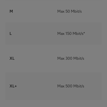
V
M
Max 50 Mbit/s
y
L
L
Max 150 Mbit/s*
k
p
e
XL
Max 300 Mbit/s
v
p
O
XL+
Max 500 Mbit/s
E