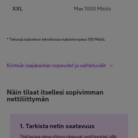
XXL
Max 1000 Mbit/s
k
l
* Tietyissä sisäverkon tekniikoissa maksiminopeus 100 Mbit/s.
Kiinteän laajakaistan nopeudet ja vaihteluvälit
S
S+
M
L
XL
XL+
XXL
Näin tilaat itsellesi sopivimman
nettiliittymän
Arvioitu
Tekniikka
maksiminopeus
v
1. Tarkista netin saatavuus
ADSL
8/1 Mbit/s
5
Tilattavissa oleva yhteys riippuvat osoitteestasi, sillä