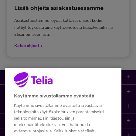
Lisää ohjeita asiakastuessamme
Asiakastuestamme löydät kattavat ohjeet kodin
nettiyhteyksistä aina käyttöönotosta lisäpalveluihin ja
irtisanomiseen asti.
Katso ohjeet
Kauppa
Ajankohtaista
Puhelimet
Käytämme sivustollamme evästeitä
Käytämme sivustollamme evästeitä ja vastaavia
Asiakastuki netissä
Tarjoukset
Puhelinliittymät
teknologioita käyttökokemuksen parantamiseksi
sekä toiminnallisiin, tilastollisiin ja
Ota yhteyttä
Etsi apua ja ohjeita
iPhone 17
Mobiililaajakaista
markkinointitarkoituksiin. Voit hallinnoida
evästevalintojasi alla. Kaikki luokat sisältävät
Telia Finland