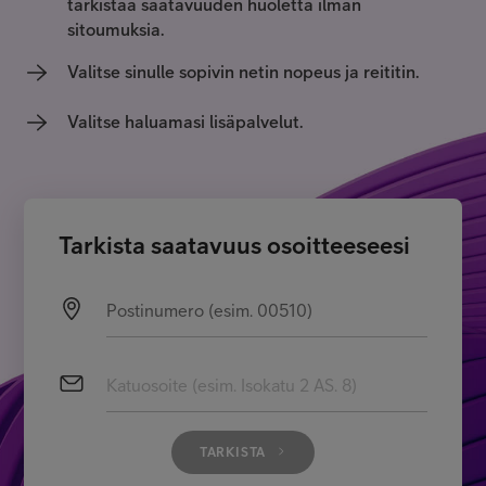
tarkistaa saatavuuden huoletta ilman
Asiakastuki
sitoumuksia.
Valitse sinulle sopivin netin nopeus ja reititin.
Minun Telia
Valitse haluamasi lisäpalvelut.
FI
EN
SV
Tarkista saatavuus osoitteeseesi
Postinumero (esim. 00510)
Katuosoite (esim. Isokatu 2 AS. 8)
TARKISTA