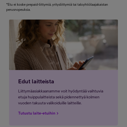
*Etu ei koske prepaid-liittymiä, yritysliittymiä tai taloyhtiölaajakaistan
perusnopeuksia.
Edut laitteista
Liittymäasiakkaanamme voit hyödyntää vaihtuvia
etuja huippulaitteista sekä pidennettyä kolmen
vuoden takuuta valikoiduille laitteille.
Tutustu laite-etuihin