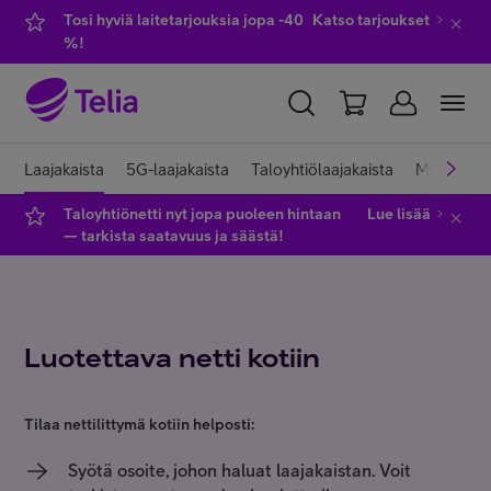
Tosi hyviä laitetarjouksia jopa -40
Katso tarjoukset
%!
YKSITYISILLE
YRITYKSILLE
WHOLESALE
Laajakaista
5G-laajakaista
Taloyhtiölaajakaista
Muuttajall
Taloyhtiönetti nyt jopa puoleen hintaan
Lue lisää
TELIA FINLAND
— tarkista saatavuus ja säästä!
Liittymät ja palvelut
Luotettava netti kotiin
Laitteet
Tilaa nettilittymä kotiin helposti:
TV ja viihde
Syötä osoite, johon haluat laajakaistan. Voit