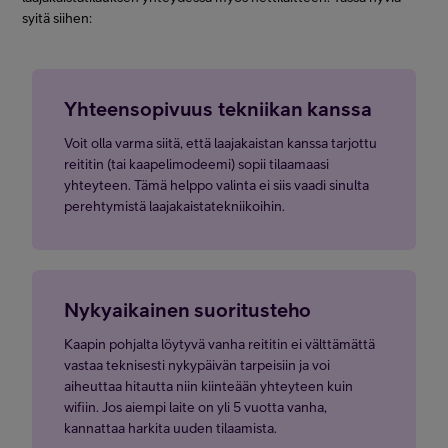
syitä siihen:
Yhteensopivuus tekniikan kanssa
Voit olla varma siitä, että laajakaistan kanssa tarjottu
reititin (tai kaapelimodeemi) sopii tilaamaasi
yhteyteen. Tämä helppo valinta ei siis vaadi sinulta
perehtymistä laajakaistatekniikoihin.
Nykyaikainen suoritusteho
Kaapin pohjalta löytyvä vanha reititin ei välttämättä
vastaa teknisesti nykypäivän tarpeisiin ja voi
aiheuttaa hitautta niin kiinteään yhteyteen kuin
wifiin. Jos aiempi laite on yli 5 vuotta vanha,
kannattaa harkita uuden tilaamista.