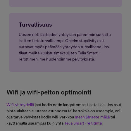
Turvallisuus
Uusien nettilaitteiden yhteys on paremmin suojattu
ja siten tietoturvallisempi. Ohjelmistopäivitykset
auttavat myös pitämään yhteyden turvallisena. Jos
tilaat meiltä kuukausimaksullisen Telia Smart -
reitittimen, me huolehdimme päivityksistä.
Wifi ja wifi-peiton optimointi
Wifi-yhteydellä
jaat kodin netin langattomasti laitteillesi. Jos asut
pinta-alaltaan suuressa asunnossa tai kerroksia on useampia, voi
olla tarve vahvistaa kodin wifi-verkkoa
mesh-järjestelmällä
tai
käyttämällä useampaa kuin yhtä
Telia Smart -reititintä
.