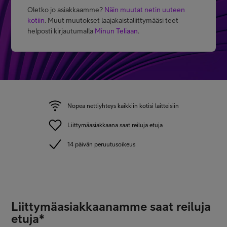
Oletko jo asiakkaamme?
Näin muutat netin uuteen
kotiin
. Muut muutokset laajakaistaliittymääsi teet
helposti kirjautumalla
Minun Teliaan
.
Nopea nettiyhteys kaikkiin kotisi laitteisiin
Liittymäasiakkaana saat reiluja etuja
14 päivän peruutusoikeus
Liittymäasiakkaanamme saat reiluja
etuja*