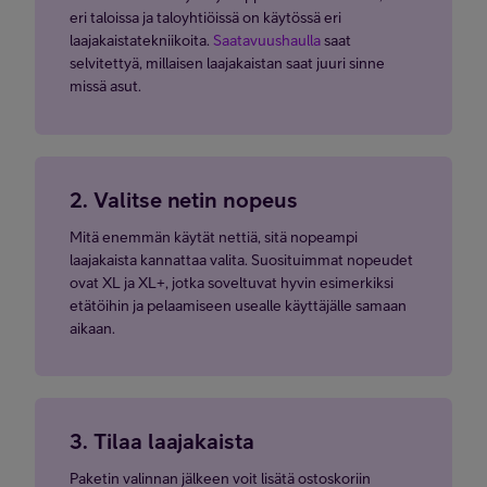
eri taloissa ja taloyhtiöissä on käytössä eri
Kaapeli
10/5 Mbit/s
7
laajakaistatekniikoita.
Saatavuushaulla
saat
selvitettyä, millaisen laajakaistan saat juuri sinne
missä asut.
10/5 Mbit/s tai 10/10
Valokuitu
7
Mbit/s
VDSL2
10/10 Mbit/s
7
2. Valitse netin nopeus
3G/4G
21/21 Mbit/s
7
Mitä enemmän käytät nettiä, sitä nopeampi
laajakaista kannattaa valita. Suosituimmat nopeudet
ovat XL ja XL+, jotka soveltuvat hyvin esimerkiksi
etätöihin ja pelaamiseen usealle käyttäjälle samaan
Laajakaistan nopeus vaihtelee mm. puhelinlinjan pituudesta, talon
aikaan.
sisäverkon kunnosta ja verkkoon liitettyjen laitteiden määrästä.
Taulukosta näet arvioidut maksiminopeudet sekä nopeuden
vaihteluvälit liittymätyypeittäin. Verkkokaupassa ilmoitamme
nopeudet vaihteluväleillä sekä arvioituina maksiminopeuksina.
Liittymän tyyppi riippuu kiinteistöösi saatavilla olevasta
3. Tilaa laajakaista
tekniikasta. Tarkista osoitteeseesi saatavilla oleva liittymätyyppi
saatavuuskyselyllä.
Arvioitu maksiminopeus on nopeus, jonka
Paketin valinnan jälkeen voit lisätä ostoskoriin