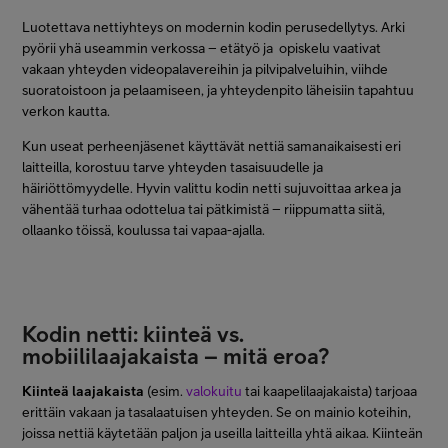
Luotettava nettiyhteys on modernin kodin perusedellytys. Arki
pyörii yhä useammin verkossa – etätyö ja opiskelu vaativat
vakaan yhteyden videopalavereihin ja pilvipalveluihin, viihde
suoratoistoon ja pelaamiseen, ja yhteydenpito läheisiin tapahtuu
verkon kautta.
Kun useat perheenjäsenet käyttävät nettiä samanaikaisesti eri
laitteilla, korostuu tarve yhteyden tasaisuudelle ja
häiriöttömyydelle. Hyvin valittu kodin netti sujuvoittaa arkea ja
vähentää turhaa odottelua tai pätkimistä – riippumatta siitä,
ollaanko töissä, koulussa tai vapaa-ajalla.
Kodin netti: kiinteä vs.
mobiililaajakaista – mitä eroa?
Kiinteä laajakaista
(esim.
valokuitu
tai kaapelilaajakaista) tarjoaa
erittäin vakaan ja tasalaatuisen yhteyden. Se on mainio koteihin,
joissa nettiä käytetään paljon ja useilla laitteilla yhtä aikaa. Kiinteän