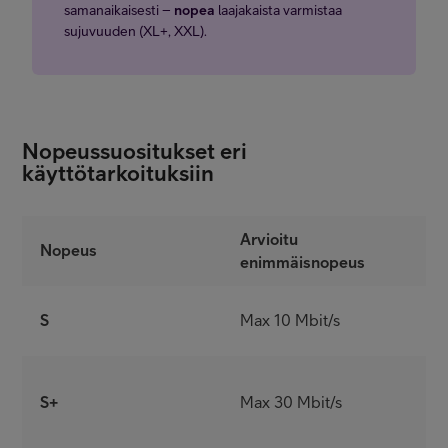
samanaikaisesti –
nopea
laajakaista varmistaa
sujuvuuden (XL+, XXL).
Nopeussuositukset eri
käyttötarkoituksiin
Arvioitu
Nopeus
S
enimmäisnopeus
K
S
Max 10 Mbit/s
S
S+
Max 30 Mbit/s