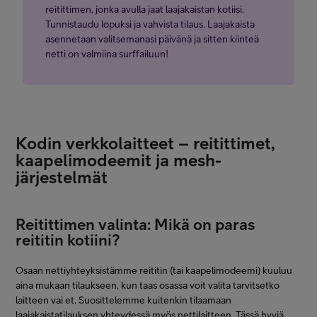
liittymä parhaimmillaan saavuttaa. Nopeuden vaihteluväli kuvaa
reitittimen, jonka avulla jaat laajakaistan kotiisi.
laajakaistan nopeuden todellista ylä- ja alarajaa.
Tunnistaudu lopuksi ja vahvista tilaus. Laajakaista
asennetaan valitsemanasi päivänä ja sitten kiinteä
netti on valmiina surffailuun!
Kodin verkkolaitteet – reitittimet,
kaapelimodeemit ja mesh-
järjestelmät
Reitittimen valinta: Mikä on paras
reititin kotiini?
Osaan nettiyhteyksistämme reititin (tai kaapelimodeemi) kuuluu
aina mukaan tilaukseen, kun taas osassa voit valita tarvitsetko
laitteen vai et. Suosittelemme kuitenkin tilaamaan
laajakaistatilauksen yhteydessä myös nettilaitteen. Tässä hyviä