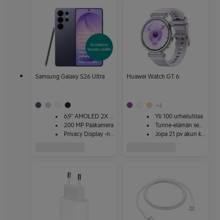
Samsung Galaxy S26 Ultra
Huawei Watch GT 6
+
2
6,9” AMOLED 2X -näyttö
Yli 100 urheilutilaa
200 MP Pääkamera
Tunne-elämän seuranta
Privacy Display -näyttö
Jopa 21 pv akun kesto