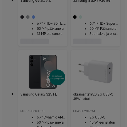
Samsung Galaxy A17
Samsung Galaxy A26 5G
6,7" FHD+ 90 Hz -näyttö
6,7" FHD+ Super AMOLED
50 MP pääkamera
50 MP Pääkamera
13 MP etukamera
Suuri akku ja pikalataus
Samsung Galaxy S25 FE
dbramante1928 2 x USB-C
45W -laturi
SM-S731BZKDEUB
CH45EUWH7251
6,7" Dynamic AMOLED 2X -näyttö
2 x USB-C
50 MP pääkamera
45 W -seinälaturi