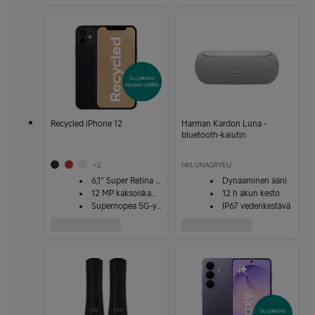
Recycled iPhone 12
Harman Kardon Luna -
bluetooth-kaiutin
+
2
HKLUNAGRYEU
6,1" Super Retina XDR
Dynaaminen ääni
12 MP kaksoiskamera
12 h akun kesto
Supernopea 5G-yhteys
IP67 vedenkestävä