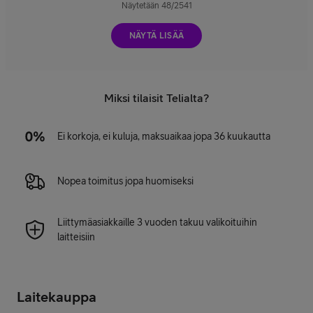
Näytetään
48
/
2541
NÄYTÄ LISÄÄ
Miksi tilaisit Telialta?
Ei korkoja, ei kuluja, maksuaikaa jopa 36 kuukautta
Nopea toimitus jopa huomiseksi
Liittymäasiakkaille 3 vuoden takuu valikoituihin
laitteisiin
Laitekauppa