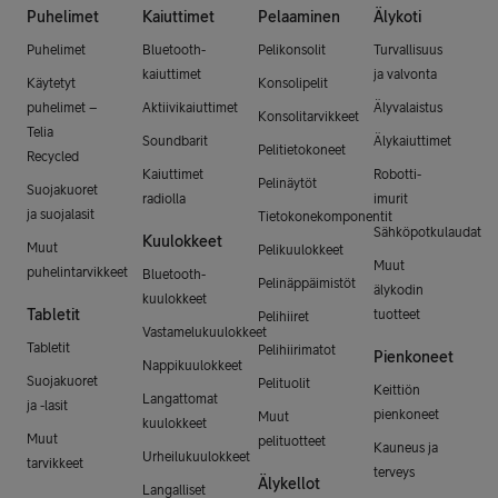
Puhelimet
Kaiuttimet
Pelaaminen
Älykoti
Puhelimet
Bluetooth-
Pelikonsolit
Turvallisuus
kaiuttimet
ja valvonta
Käytetyt
Konsolipelit
puhelimet –
Aktiivikaiuttimet
Älyvalaistus
Konsolitarvikkeet
Telia
Soundbarit
Älykaiuttimet
Pelitietokoneet
Recycled
Kaiuttimet
Robotti-
Pelinäytöt
Suojakuoret
radiolla
imurit
ja suojalasit
Tietokonekomponentit
Sähköpotkulaudat
Kuulokkeet
Muut
Pelikuulokkeet
Muut
puhelintarvikkeet
Bluetooth-
Pelinäppäimistöt
älykodin
kuulokkeet
Tabletit
tuotteet
Pelihiiret
Vastamelukuulokkeet
Tabletit
Pelihiirimatot
Pienkoneet
Nappikuulokkeet
Suojakuoret
Pelituolit
Keittiön
Langattomat
ja -lasit
pienkoneet
Muut
kuulokkeet
Muut
pelituotteet
Kauneus ja
Urheilukuulokkeet
tarvikkeet
terveys
Älykellot
Langalliset