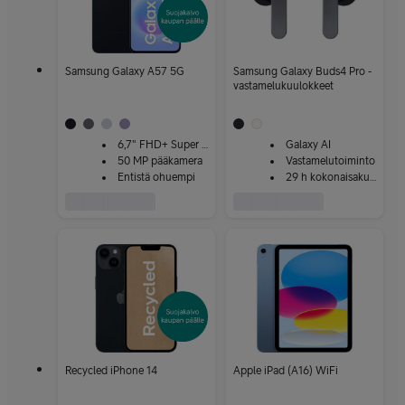
Samsung Galaxy A57 5G
Samsung Galaxy Buds4 Pro -
vastamelukuulokkeet
6,7" FHD+ Super AMOLED+
Galaxy AI
50 MP pääkamera
Vastamelutoiminto
Entistä ohuempi
29 h kokonaisakunkesto
Recycled iPhone 14
Apple iPad (A16) WiFi