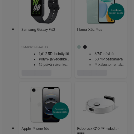
Samsung Galaxy Fit3
Honor X5c Plus
SM-R390NZAAEUB
1,6" 2.5D-lasinäyttö
6,74" näyttö
Pölyn- ja vedenkestävä
50 MP pääkamera
13 päivän akunkesto
Pitkäkestoinen akku
Apple iPhone 16e
Roborock Q10 PF -robotti-
imuri