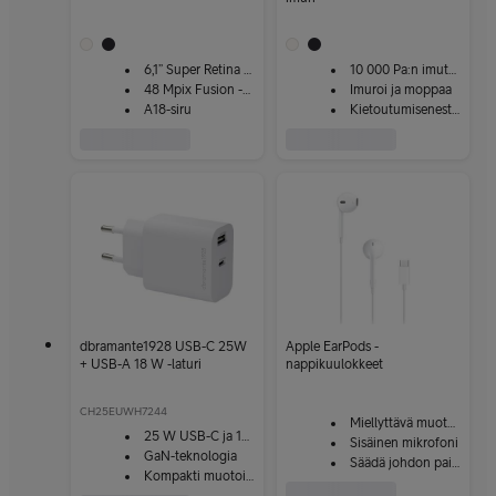
6,1” Super Retina XDR
10 000 Pa:n imuteho
48 Mpix Fusion -kamera
Imuroi ja moppaa
A18-siru
Kietoutumisenestojärjestelmä
dbramante1928 USB-C 25W
Apple EarPods -
+ USB-A 18 W -laturi
nappikuulokkeet
CH25EUWH7244
Miellyttävä muotoilu
25 W USB-C ja 18 W USB-A
Sisäinen mikrofoni
GaN-teknologia
Säädä johdon painikkeilla
Kompakti muotoilu