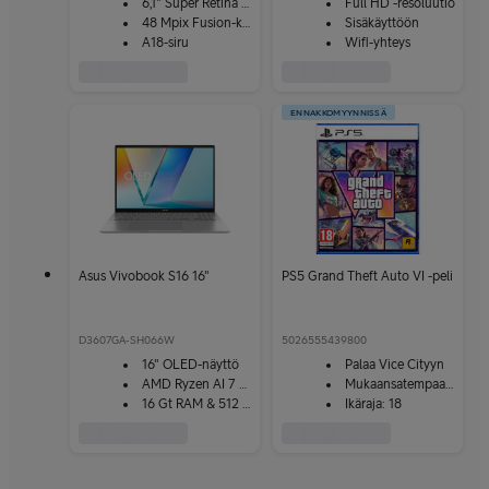
6,1" Super Retina XDR
Full HD -resoluutio
48 Mpix Fusion-kamera
Sisäkäyttöön
A18-siru
Wifi-yhteys
ENNAKKOMYYNNISSÄ
Asus Vivobook S16 16"
PS5 Grand Theft Auto VI -peli
D3607GA-SH066W
5026555439800
16" OLED-näyttö
Palaa Vice Cityyn
AMD Ryzen AI 7 445
Mukaansatempaava tarina
16 Gt RAM & 512 Gt SSD
Ikäraja: 18