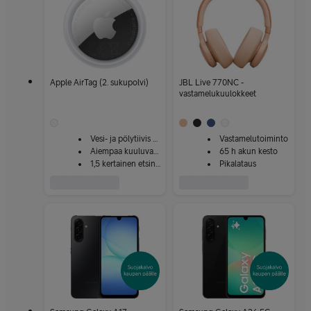
Apple AirTag (2. sukupolvi)
JBL Live 770NC -
vastamelukuulokkeet
Vesi- ja pölytiivis paikannin
Vastamelutoiminto
Aiempaa kuuluvampi kaiutin
65 h akun kesto
1,5 kertainen etsinnän kantama
Pikalataus