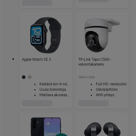
Apple Watch SE 3
TP-Link Tapo C500 -
valvontakamera
TAPO-C500
Kestävä Ion-X-näyttö
Full HD -resoluutio
Uusia toimintoja
Ulkokäyttöön
Mahtava akunkesto
Wifi-yhteys