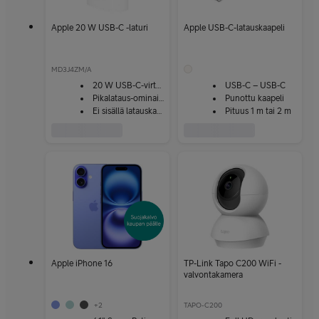
Apple 20 W USB-C -laturi
Apple USB-C-latauskaapeli
MD3J4ZM/A
20 W USB-C-virtalähde
USB-C – USB-C
Pikalataus-ominaisuus
Punottu kaapeli
Ei sisällä latauskaapelia
Pituus 1 m tai 2 m
Apple iPhone 16
TP-Link Tapo C200 WiFi -
valvontakamera
+
2
TAPO-C200