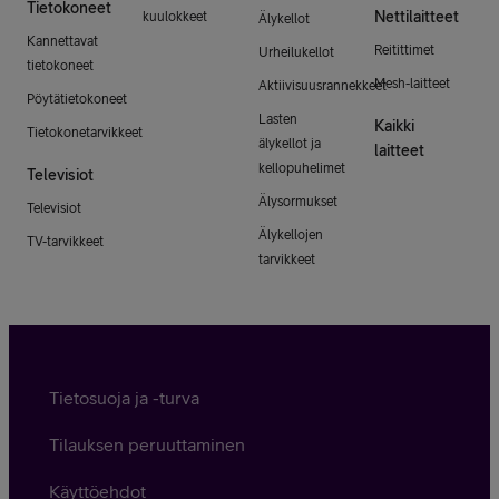
Tietokoneet
Nettilaitteet
kuulokkeet
Älykellot
Kannettavat
Reitittimet
Urheilukellot
tietokoneet
Mesh-laitteet
Aktiivisuusrannekkeet
Pöytätietokoneet
Lasten
Kaikki
Tietokonetarvikkeet
älykellot ja
laitteet
kellopuhelimet
Televisiot
Älysormukset
Televisiot
Älykellojen
TV-tarvikkeet
tarvikkeet
Tietosuoja ja -turva
Tilauksen peruuttaminen
Käyttöehdot