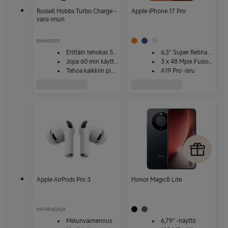
Russell Hobbs Turbo Charge -
Apple iPhone 17 Pro
varsi-imuri
RHHS5101
Erittäin tehokas 550 W moottori
6,3" Super Retina XDR
Jopa 60 min käyttöaikaa
3 x 48 Mpix Fusion-kamera
Tehoa kaikkiin pintoihin
A19 Pro -siru
Apple AirPods Pro 3
Honor Magic8 Lite
MFHP4DN/A
Melunvaimennus
6,79" -näyttö