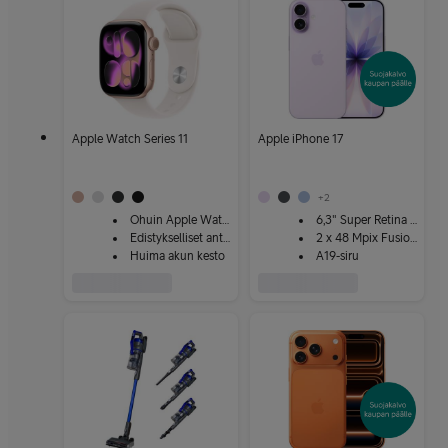
Apple Watch Series 11
Apple iPhone 17
+
2
Ohuin Apple Watch
6,3" Super Retina XDR
Edistykselliset anturit
2 x 48 Mpix Fusion-kamera
Huima akun kesto
A19-siru