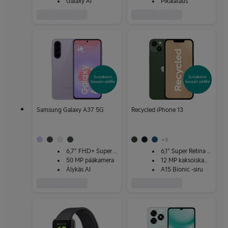
Galaxy AI
Pikalataus
Samsung Galaxy A37 5G
Recycled iPhone 13
+
3
6,7" FHD+ Super AMOLED
6,1" Super Retina XDR
50 MP pääkamera
12 MP kaksoiskamera
Älykäs AI
A15 Bionic -siru