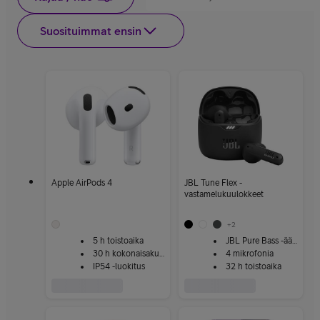
Suosituimmat ensin
Apple AirPods 4
JBL Tune Flex -
vastamelukuulokkeet
+
2
5 h toistoaika
JBL Pure Bass -ääni
30 h kokonaisakunkesto
4 mikrofonia
IP54 -luokitus
32 h toistoaika