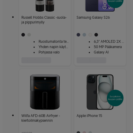
Russell Hobbs Classic -suola-
Samsung Galaxy S26
ja pippurimylly
Ruostumatonta terästä
6,3” AMOLED 2X -näyttö
Yhden napin käyttö
50 MP Pääkamera
Pohjassa valo
Galaxy AI
Wilfa AFD-60B Airfryer -
Apple iPhone 15
kiertoilmakypsennin