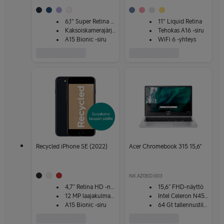
6,1" Super Retina XDR
11" Liquid Retina
Kaksoiskamerajärjestelmä
Tehokas A16 -siru
A15 Bionic -siru
WiFi 6 -yhteys
Recycled iPhone SE (2022)
Acer Chromebook 315 15,6"
NX.AZ0ED.003
4,7” Retina HD -näyttö
15,6” FHD-näyttö
12 MP laajakulmakamera
Intel Celeron N4500
A15 Bionic -siru
64 Gt tallennustilaa