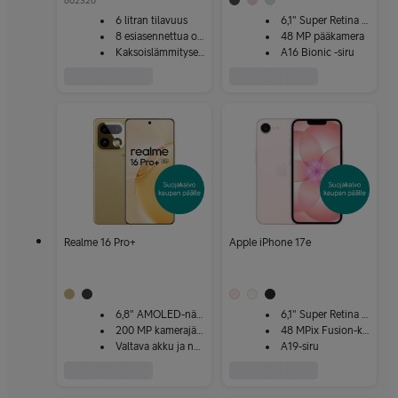
602320
6 litran tilavuus
6,1" Super Retina XDR
8 esiasennettua ohjelmaa
48 MP pääkamera
Kaksoislämmityselementti
A16 Bionic -siru
Realme 16 Pro+
Apple iPhone 17e
6,8" AMOLED-näyttö
6,1" Super Retina XDR
200 MP kamerajärjestelmä
48 MPix Fusion-kamera
Valtava akku ja nopea lataus
A19-siru