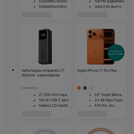
Uudistettu muotoilu
108 MP pääkamera
Sykkeentunnistus
Jopa 3 pv akun kesto
Varta Nopea virtapankki 27
Apple iPhone 17 Pro Max
000mAh -varavirtalähde
57984101111
27 000 mAh kapasiteetti
6,9" Super Retina XDR
140 W USB-C-teho
3 x 48 Mpix Fusion-kamera
Selkeä LCD-näyttö
A19 Pro -siru