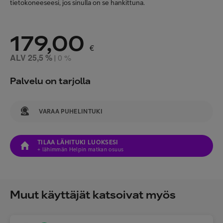
tietokoneeseesi, jos sinulla on se hankittuna.
179,00
€
ALV 25,5 %
0 %
|
Palvelu on tarjolla
VARAA PUHELINTUKI
TILAA LÄHITUKI LUOKSESI
+ lähimmän Helpin matkan osuus
Muut käyttäjät katsoivat myös