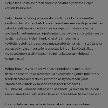
Helpin lähituesta soitetaan sinulle ja sovitaan yhdessä Helpin
käyntiaika luoksesi.
Helpin henkilö tulee paikanpäälle sovittuna aikana ja asentaa
käyttöösi hankkimasi tietokoneen asentaen sen käyttöjärjestelmän
valmiiksi asti, luo sinulle tarvittaessa kirjautumistunnuksen ja
opastaa kirjautumisessa järjestelmään, tietokone yhdistetään myös
nettiyhteyteesi. Helpin henkilö näyttää myös mistä
käyttöjärjestelmää ja sen ohjelmia päivitetään ja käynnistää tarjolla
olevat päivitykset taustalle ja opastaa laitteen käytössä alkuun,
myös selaimen ja sähköpostin toiminta katsotaan yhdessä
haluamiksesi.
Helppi kopioi myös tiedot vanhasta tietokoneestasi uuteen
tietokoneeseen, joko pilvipalvelua hyödyntäen (jonka määrittely
tehdään samalla) tai sinun siirtomediaa hyödyntäen (USB-
liitäntäinen kiintolevy tai ison kapasiteetin omaava USB-
muistitikku). Vanhaan laitteeseen asennettuja sovelluksia, joiden
asennusmediaa ei ole saatavilla, ei siirretä uuteen tietokoneeseen.
Lopuksi tehdään myös Telia Turvapaketin asennus uuteen