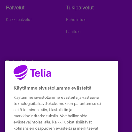
Palvelut
Tukipalvelut
Kaikki palvelut
Puhelintuki
Lähituki
Telia Helppi
Helppi
Yhteystiedot
Käytämme sivustollamme evästeitä
Käytämme sivustollamme evästeitä ja vastaavia
Neuvot & Niksit
teknologioita käyttökokemuksen parantamiseksi
sekä toiminnallisiin, tilastollisiin ja
markkinointitarkoituksiin. Voit hallinnoida
evästevalintojasi alla. Kaikki luokat sisältävät
Copyright Telia Company
kolmansien osapuolien evästeitä ja merkitsevät