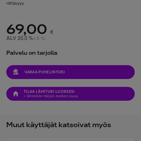
riittävyys.
69,00
€
ALV 25,5 %
0 %
|
Palvelu on tarjolla
VARAA PUHELINTUKI
TILAA LÄHITUKI LUOKSESI
+ lähimmän Helpin matkan osuus
Muut käyttäjät katsoivat myös