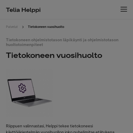
Telia Helppi
Palvelut
Tietokoneen vuosihuolto
Tietokoneen ohjelmistotason läpikäynti ja ohjelmistotason
huoltotoimenpiteet
Tietokoneen vuosihuolto
Riippuen valinnastasi, Helppi tekee tietokoneesi
käyttöjärjestelmän vuosihuollon joko puhelimitse etätukena