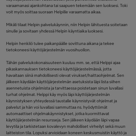
varaamanasi ajankohtana tai saapuen tekemään sen luoksesi. Toki
voit myös soittaa suoraan Helpille varaamatta aikaa.
Mikäli tilaat Helpin palvelukäynnin, niin Helpin lähituesta soitetaan
sinulle ja sovitaan yhdessä Helpin käyntiaika luoksesi.
Helpin henkilö tulee paikanpäälle sovittuna aikana ja tekee
tietokoneesi käyttöjärjestelmän vuosihuollon.
Tähän palvelukokonaisuuteen kuuluu mm. se, että Helppi ajaa
pikaskannauksen tietokoneesi käyttöjärjestelmässä, jotta
havaitaan siinä mahdollisesti olevat virukset/haittaohjelmat. Sen
jälkeen käydään käyttöjärjestelmän asetuksista läpi lista siihen
asennetuista ohjelmista ja tarvittaessa poistetaan sinun luvallasi
turhat ohjelmat. Helppi käy myös läpi käyttöjärjestelmän
käynnistyksen yhteydessä taustalle käynnistyvät ohjelmat ja
palvelut ja hän voi luvallasi sammuttaa ns. hyödyttömät
automaattiset ohjelmakäynnistykset, jotka kuormittavat
käyttöjärjestelmän resursseja. Sen jälkeen käydään läpi vapaa
levytila ja tarkistetaan kovalevyn mahdolliset virheilyt sekä muun
laitteiston tila. Lopuksi arvioidaan koneen keskusmuistin käyttö ja