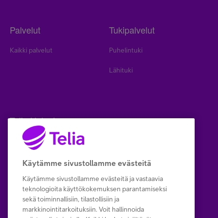
Palvelut
Tukipalvelut
Kaikki palvelut
Puhelintuki
Lähituki
Telia Helppi
Helppi
Yhteystiedot
Käytämme sivustollamme evästeitä
Käytämme sivustollamme evästeitä ja vastaavia
Neuvot & Niksit
teknologioita käyttökokemuksen parantamiseksi
sekä toiminnallisiin, tilastollisiin ja
markkinointitarkoituksiin. Voit hallinnoida