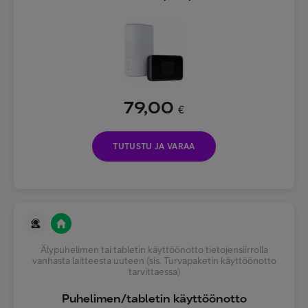
79,00
€
TUTUSTU JA VARAA
Älypuhelimen tai tabletin käyttöönotto tietojensiirrolla
vanhasta laitteesta uuteen (sis. Turvapaketin käyttöönotto
tarvittaessa)
Puhelimen/tabletin käyttöönotto