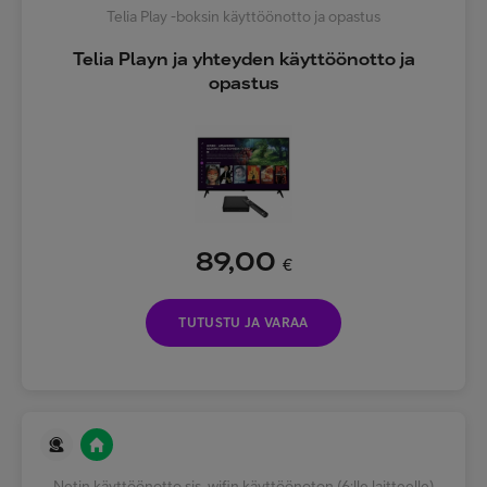
Telia Play -boksin käyttöönotto ja opastus
Telia Playn ja yhteyden käyttöönotto ja
opastus
89,00
€
TUTUSTU JA VARAA
Netin käyttöönotto sis. wifin käyttöönoton (6:lle laitteelle)