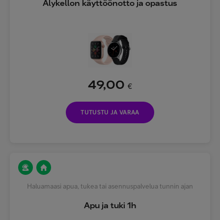
Älykellon käyttöönotto ja opastus
49,00
€
TUTUSTU JA VARAA
Haluamaasi apua, tukea tai asennuspalvelua tunnin ajan
Apu ja tuki 1h