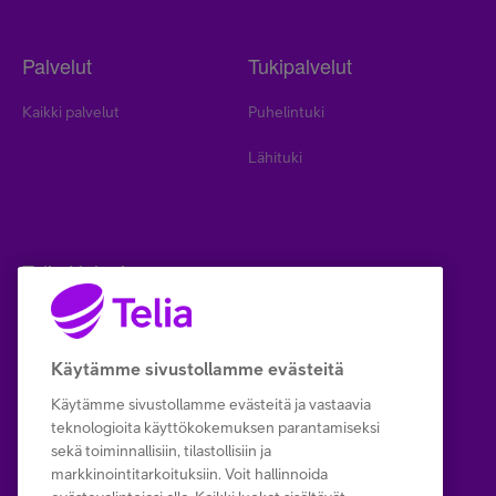
Palvelut
Tukipalvelut
Kaikki palvelut
Puhelintuki
Lähituki
Telia Helppi
Helppi
Yhteystiedot
Käytämme sivustollamme evästeitä
Käytämme sivustollamme evästeitä ja vastaavia
Neuvot & Niksit
teknologioita käyttökokemuksen parantamiseksi
sekä toiminnallisiin, tilastollisiin ja
markkinointitarkoituksiin. Voit hallinnoida