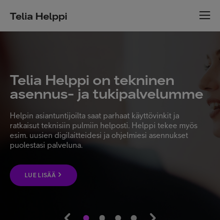
Telia Helppi
Saisiko 
lppi on tekninen
Turvapa
- ja tukipalvelumme
laitteill
ijoilta saat parhaat käyttövinkit ja
Oletko hankkinu
iin pulmiin helposti. Helppi tekee myös
asennamme sen l
ilaitteidesi ja ohjelmiesi asennukset
täysimääräisess
eluna.
suojaamisessa? H
Turvapaketille.
LUE LISÄÄ