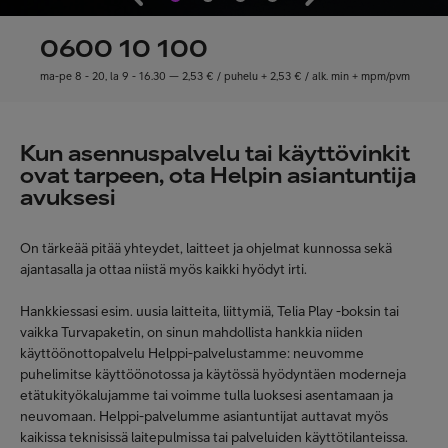
0600 10 100
ma-pe 8 - 20, la 9 - 16.30 — 2,53 € / puhelu + 2,53 € / alk. min + mpm/pvm
Kun asennuspalvelu tai käyttövinkit
ovat tarpeen, ota Helpin asiantuntija
avuksesi
On tärkeää pitää yhteydet, laitteet ja ohjelmat kunnossa sekä
ajantasalla ja ottaa niistä myös kaikki hyödyt irti.
Hankkiessasi esim. uusia laitteita, liittymiä, Telia Play -boksin tai
vaikka Turvapaketin, on sinun mahdollista hankkia niiden
käyttöönottopalvelu Helppi-palvelustamme: neuvomme
puhelimitse käyttöönotossa ja käytössä hyödyntäen moderneja
etätukityökalujamme tai voimme tulla luoksesi asentamaan ja
neuvomaan. Helppi-palvelumme asiantuntijat auttavat myös
kaikissa teknisissä laitepulmissa tai palveluiden käyttötilanteissa.