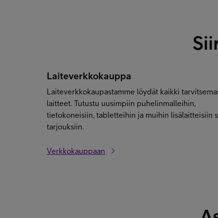
Sii
Laiteverkkokauppa
Laiteverkkokaupastamme löydät kaikki tarvitsema
laitteet. Tutustu uusimpiin puhelinmalleihin,
tietokoneisiin, tabletteihin ja muihin lisälaitteisiin 
tarjouksiin.
Verkkokauppaan
As