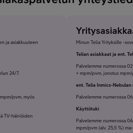
Yritysasiakka
seen ja asiakkuuteen
Minun Telia Yrityksille -sov
Telian asiakkaat ja ent. T
Palvelemme numerossa 0200
elun 24/7.
+ mpm/pvm, jonotus mpm/p
ent. Telia Inmics-Nebulan
 (mpm/pvm, myös
Palvelemme numerossa 06
Käyttötuki
kä TV-häiriöiden
Palvelemme numerossa 0600
mpm/pvm (alv. 25,5 %) ma-p