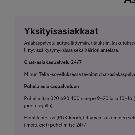
Yksityisasiakkaat
Asiakaspalvelu auttaa liittymiin, tilauksiin, laskutuk
liittyvissä kysymyksissä sekä häiriötilanteissa.
Chat-asiakaspalvelu 24/7
Minun Telia -sovelluksessa tavoitat chat-asiakaspalv
Puhelu asiakaspalveluun
Puhelimitse 020 690 400 ma–pe 9–20 ja la 10–16
jonotusajalta).
Hätätilanteissa (PUK-koodi, liittymän sulkeminen se
ilmoitukset) puhelimitse 24/7.