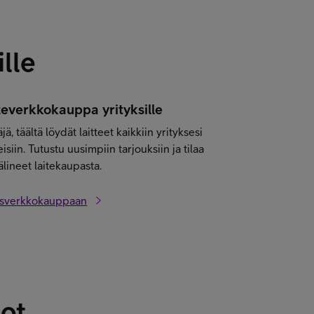
ille
teverkkokauppa yrityksille
äjä, täältä löydät laitteet kaikkiin yrityksesi
isiin. Tutustu uusimpiin tarjouksiin ja tilaa
älineet laitekaupasta.
ysverkkokauppaan
ot