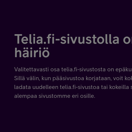
Telia.fi-sivustolla 
Telia.fi-sivustolla 
Telia.fi-sivustolla 
häiriö
häiriö
häiriö
Valitettavasti osa telia.fi-sivustosta on epäk
Valitettavasti osa telia.fi-sivustosta on epäk
Valitettavasti osa telia.fi-sivustosta on epäk
Sillä välin, kun pääsivustoa korjataan, voit ko
Sillä välin, kun pääsivustoa korjataan, voit ko
Sillä välin, kun pääsivustoa korjataan, voit ko
ladata uudelleen telia.fi-sivustoa tai kokeilla 
ladata uudelleen telia.fi-sivustoa tai kokeilla 
ladata uudelleen telia.fi-sivustoa tai kokeilla 
alempaa sivustomme eri osille.
alempaa sivustomme eri osille.
alempaa sivustomme eri osille.