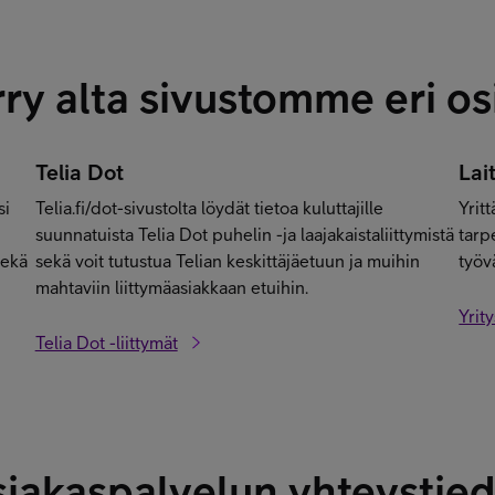
rry alta sivustomme eri os
Telia Dot
Lai
si
Telia.fi/dot-sivustolta löydät tietoa kuluttajille
Yritt
suunnatuista Telia Dot puhelin -ja laajakaistaliittymistä
tarpe
sekä
sekä voit tutustua Telian keskittäjäetuun ja muihin
työv
mahtaviin liittymäasiakkaan etuihin.
Yrit
Telia Dot -liittymät
iakaspalvelun yhteystied