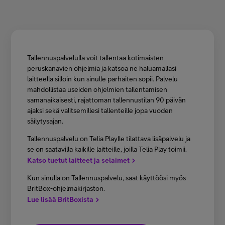
Asiakastuki
Minun Telia
Tallennuspalvelulla voit tallentaa kotimaisten
peruskanavien ohjelmia ja katsoa ne haluamallasi
laitteella silloin kun sinulle parhaiten sopii. Palvelu
FI
EN
SV
mahdollistaa useiden ohjelmien tallentamisen
samanaikaisesti, rajattoman tallennustilan 90 päivän
ajaksi sekä valitsemillesi tallenteille jopa vuoden
säilytysajan.
Tallennuspalvelu on Telia Playlle tilattava lisäpalvelu ja
se on saatavilla kaikille laitteille, joilla Telia Play toimii.
Katso tuetut laitteet ja selaimet
Kun sinulla on Tallennuspalvelu, saat käyttöösi myös
BritBox-ohjelmakirjaston.
Lue lisää BritBoxista