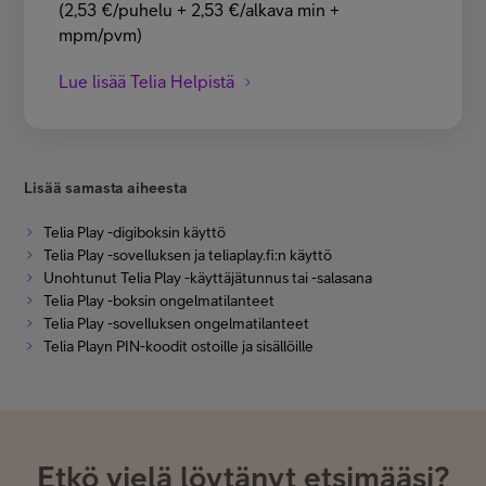
(2,53 €/puhelu + 2,53 €/alkava min +
mpm/pvm)
Lue lisää Telia Helpistä
Lisää samasta aiheesta
Telia Play -digiboksin käyttö
Telia Play -sovelluksen ja teliaplay.fi:n käyttö
Unohtunut Telia Play -käyttäjätunnus tai -salasana
Telia Play -boksin ongelmatilanteet
Telia Play -sovelluksen ongelmatilanteet
Telia Playn PIN-koodit ostoille ja sisällöille
Etkö vielä löytänyt etsimääsi?