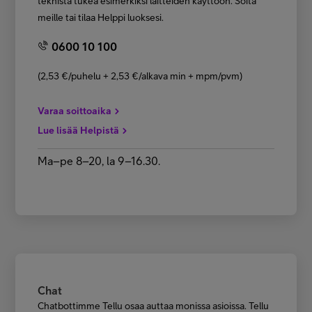
teknistä tukea esimerkiksi laitteiden käyttöön. Soita
meille tai tilaa Helppi luoksesi.
0600 10 100
(2,53 €/puhelu + 2,53 €/alkava min + mpm/pvm)
Varaa soittoaika
Lue lisää Helpistä
Ma–pe 8–20, la 9–16.30.
Chat
Chatbottimme Tellu osaa auttaa monissa asioissa. Tellu