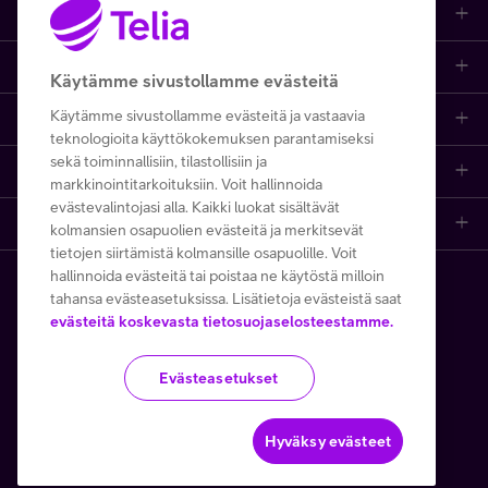
Kauppa
Ajankohtaista
Puhelimet
Käytämme sivustollamme evästeitä
Käytämme sivustollamme evästeitä ja vastaavia
Asiakastuki netissä
Tarjoukset
Puhelinliittymät
teknologioita käyttökokemuksen parantamiseksi
sekä toiminnallisiin, tilastollisiin ja
Ota yhteyttä
Etsi apua ja ohjeita
iPhone 17
Mobiililaajakaista
markkinointitarkoituksiin. Voit hallinnoida
evästevalintojasi alla. Kaikki luokat sisältävät
Telia Finland
Asiakaspalvelun yhteystiedot
Tilauksen peruuttaminen
Samsung S26
Kodin laajakaista
kolmansien osapuolien evästeitä ja merkitsevät
tietojen siirtämistä kolmansille osapuolille. Voit
hallinnoida evästeitä tai poistaa ne käytöstä milloin
Telia yrityksenä
Asioi kirjautuneena
Opi ja inspiroidu
Viaplay
Prepaid-liittymät
tahansa evästeasetuksissa. Lisätietoja evästeistä saat
Copyright Telia Company 2026
Tietosuoja ja -turva
evästeitä koskevasta tietosuojaselosteestamme.
Medialle
Etsi Telia Kauppa
Nopeustesti (speed test)
TV-ohjelmat
TV ja viihde
Käyttöehdot
Evästeiden käyttö
Evästeasetukset
Avoimet työpaikat
Yhteystiedot yrityksille
Hinnastot
Suoratoistopalvelut
MTV Katsomo
Toimitusehdot ja palvelukuvaukset
Kesätyöt ja opiskelijat
Minun Telia -sovellus
Telia Helppi -tukipalvelu
Mikä on 5G?
Palvelut
Hyväksy evästeet
Käytämme tällä verkkosivustolla Google reCAPTCHAa