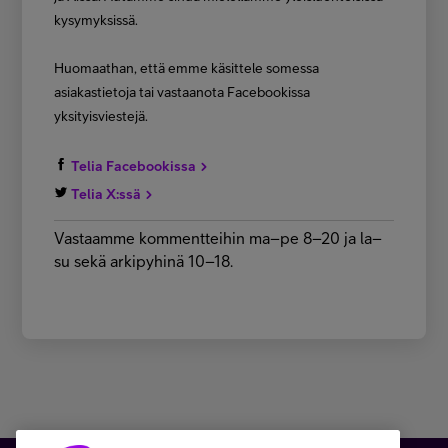
kysymyksissä.
Huomaathan, että emme käsittele somessa
asiakastietoja tai vastaanota Facebookissa
yksityisviestejä.
Telia Facebookissa
Telia X:ssä
Vastaamme kommentteihin ma–pe 8–20 ja la–
su sekä arkipyhinä 10–18.