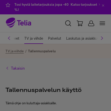
Tosi hyviä laitetarjouksia jopa -40
Katso tarjoukset
%!
YKSITYISILLE
YRITYKSILLE
WHOLESALE
et
Laitteet
TV ja viihde
Palvelut
Laskutus ja asiakkuus
Ve
TELIA FINLAND
TV ja viihde
/
Tallennuspalvelu
Liittymät ja palvelut
Takaisin
Laitteet
Tallennuspalvelun käyttö
TV ja viihde
Tämä ohje on kuluttaja-asiakkaille.