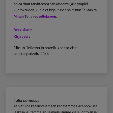
ohjaa sinut tarvittaessa asiakaspalvelijalle ympäri
vuorokauden, kun olet kirjautuneena Minun Teliaan tai
Minun Telia -sovellukseen
.
Avaa chat >
Kirjaudu
Minun Teliassa ja sovelluksessa chat-
asiakaspalvelu 24/7.
Telia somessa
Tervetuloa keskustelemaan kanssamme Facebookissa
ja X:ssä. Autamme sinua mielellämme yleisluontoisissa