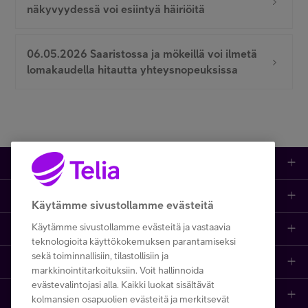
näkyvyydessä voi esiintyä häiriöitä
06.05.2026 Saaristossa ja mökeillä voi ilmetä
lomakaudella hitautta yhteysnopeuksissa
Kauppa
Ajankohtaista
Puhelimet
Käytämme sivustollamme evästeitä
Käytämme sivustollamme evästeitä ja vastaavia
Asiakastuki netissä
Tarjoukset
Puhelinliittymät
teknologioita käyttökokemuksen parantamiseksi
sekä toiminnallisiin, tilastollisiin ja
Ota yhteyttä
Etsi apua ja ohjeita
iPhone 17
Mobiililaajakaista
markkinointitarkoituksiin. Voit hallinnoida
evästevalintojasi alla. Kaikki luokat sisältävät
Telia Finland
Asiakaspalvelun yhteystiedot
Tilauksen peruuttaminen
Samsung S26
Kodin laajakaista
kolmansien osapuolien evästeitä ja merkitsevät