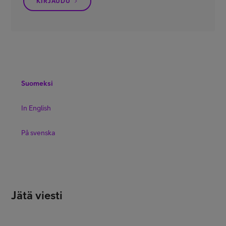
KIRJAUDU
Asiakastuki
Minun Telia
FI
EN
SV
Suomeksi
In English
På svenska
Jätä viesti