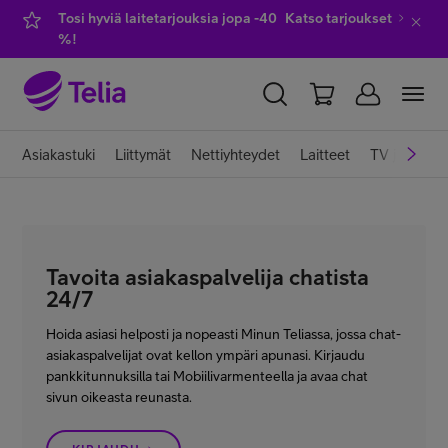
Tosi hyviä laitetarjouksia jopa -40
Katso tarjoukset
%!
YKSITYISILLE
YRITYKSILLE
WHOLESALE
Asiakastuki
Liittymät
Nettiyhteydet
Laitteet
TV ja viihde
TELIA FINLAND
Liittymät ja palvelut
Tavoita asiakaspalvelija chatista
24/7
Laitteet
Hoida asiasi helposti ja nopeasti Minun Teliassa, jossa chat-
asiakaspalvelijat ovat kellon ympäri apunasi. Kirjaudu
pankkitunnuksilla tai Mobiilivarmenteella ja avaa chat
TV ja viihde
sivun oikeasta reunasta.