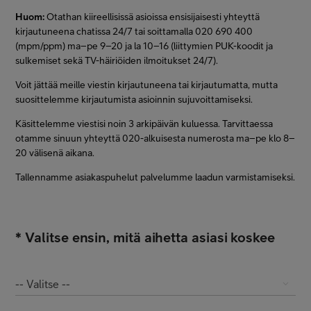
Huom:
Otathan kiireellisissä asioissa ensisijaisesti yhteyttä
kirjautuneena chatissa 24/7 tai soittamalla 020 690 400
(mpm/ppm) ma–pe 9–20 ja la 10–16 (liittymien PUK-koodit ja
sulkemiset sekä TV-häiriöiden ilmoitukset 24/7).
Voit jättää meille viestin kirjautuneena tai kirjautumatta, mutta
suosittelemme kirjautumista asioinnin sujuvoittamiseksi.
Käsittelemme viestisi noin 3 arkipäivän kuluessa. Tarvittaessa
otamme sinuun yhteyttä 020-alkuisesta numerosta ma–pe klo 8–
20 välisenä aikana.
Tallennamme asiakaspuhelut palvelumme laadun varmistamiseksi.
*
Valitse ensin, mitä aihetta asiasi koskee
-- Valitse --