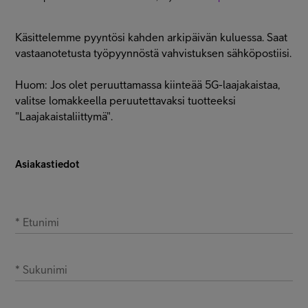
Asiakastuki
Käsittelemme pyyntösi kahden arkipäivän kuluessa. Saat
vastaanotetusta työpyynnöstä vahvistuksen sähköpostiisi.
Minun Telia
Huom: Jos olet peruuttamassa kiinteää 5G-laajakaistaa,
valitse lomakkeella peruutettavaksi tuotteeksi
FI
EN
SV
"Laajakaistaliittymä".
Asiakastiedot
*
Etunimi
*
Sukunimi