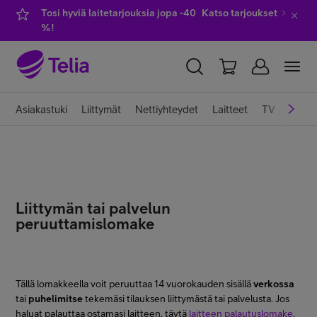
Tosi hyviä laitetarjouksia jopa -40
Katso tarjoukset
%!
YKSITYISILLE
YRITYKSILLE
WHOLESALE
Asiakastuki
Liittymät
Nettiyhteydet
Laitteet
TV ja viihde
TELIA FINLAND
Liittymät ja palvelut
Liittymän tai palvelun
peruuttamislomake
Laitteet
TV ja viihde
Tällä lomakkeella voit peruuttaa 14 vuorokauden sisällä
verkossa
tai
puhelimitse
tekemäsi tilauksen liittymästä tai palvelusta. Jos
haluat palauttaa ostamasi laitteen, täytä
laitteen palautuslomake
.