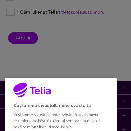
*
Olen lukenut Telian
tietosuojalausunnon.
LÄHETÄ
Kauppa
Ajankohtaista
Puhelimet
Käytämme sivustollamme evästeitä
Käytämme sivustollamme evästeitä ja vastaavia
Asiakastuki netissä
Tarjoukset
Puhelinliittymät
teknologioita käyttökokemuksen parantamiseksi
sekä toiminnallisiin, tilastollisiin ja
Ota yhteyttä
Etsi apua ja ohjeita
iPhone 17
Mobiililaajakaista