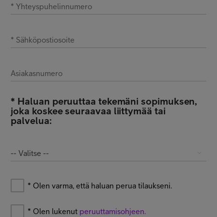
*
Yhteyspuhelinnumero
*
Sähköpostiosoite
Asiakasnumero
*
Haluan peruuttaa tekemäni sopimuksen,
joka koskee seuraavaa liittymää tai
palvelua:
-- Valitse --
*
Olen varma, että haluan perua tilaukseni.
*
Olen lukenut
peruuttamisohjeen.