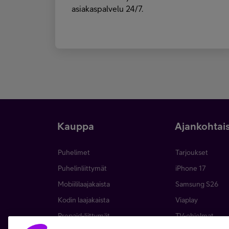
asiakaspalvelu 24/7.
Kauppa
Ajankohtai
Puhelimet
Tarjoukset
Puhelinliittymät
iPhone 17
Mobiililaajakaista
Samsung S26
Kodin laajakaista
Viaplay
Prepaid-liittymät
TV-ohjelmat