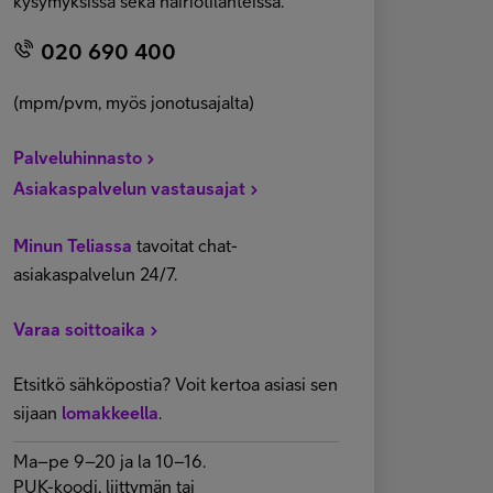
kysymyksissä sekä häiriötilanteissa.
020 690 400
(mpm/pvm, myös jonotusajalta)
Palveluhinnasto
Asiakaspalvelun vastausajat
Minun Teliassa
tavoitat chat-
asiakaspalvelun 24/7.
Varaa soittoaika
Etsitkö sähköpostia? Voit kertoa asiasi sen
sijaan
lomakkeella
.
Ma–pe 9–20 ja la 10–16.
PUK-koodi, liittymän tai