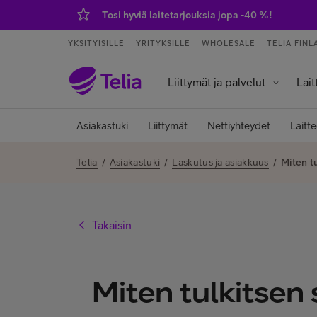
Tosi hyviä laitetarjouksia jopa -40 %!
YKSITYISILLE
YRITYKSILLE
WHOLESALE
TELIA FINL
Liittymät ja palvelut
Lait
Palvelut ja sovellukset
Tietokoneet j
Älykell
Älykoti ja kod
Asiakastuki
Liittymät
Nettiyhteydet
Laitte
Telia
/
Asiakastuki
/
Laskutus ja asiakkuus
/
Miten t
Takaisin
Miten tulkitsen