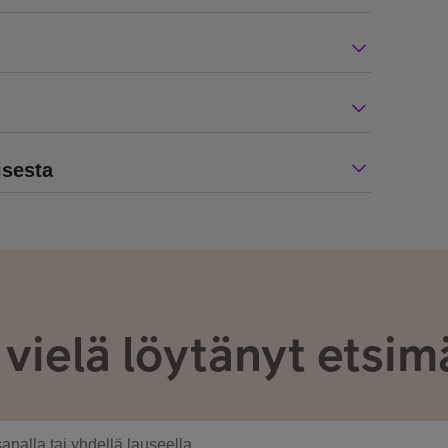
isesta
 vielä löytänyt etsim