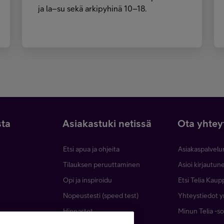
ja la–su sekä arkipyhinä 10–18.
sta
Asiakastuki netissä
Ota yhtey
Etsi apua ja ohjeita
Asiakaspalvelu
Tilauksen peruuttaminen
Asioi kirjautu
Opi ja inspiroidu
Etsi Telia Kaup
Nopeustesti (speed test)
Yhteystiedot yr
Hinnastot
Minun Telia -so