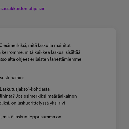
tysasiakkaiden ohjeisiin.
 esimerkiksi, mitä laskulla mainitut
a kerromme, mitä kaikkea laskusi sisältää
Katso alta ohjeet erilaisten lähettämiemme
sesti näihin:
"Laskutusjakso"-kohdasta.
alihinta? Jos esimerkiksi määräaikainen
ksi, on laskuerittelyssä yksi rivi
n, mistä laskun loppusumma on