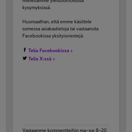
mielellämme yleisluontoisissa
kysymyksissä.
Huomaathan, että emme käsittele
somessa asiakastietoja tai vastaanota
Facebookissa yksityisviestejä.
Telia Facebookissa
Telia X:ssä
Vastaamme kommentteihin ma–pe 8–20