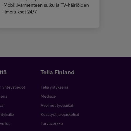
Mobiilivarmenteen sulku ja TV-häiriöiden
ilmoitukset 24/7.
ttä
Telia Finland
n yhteystiedot
Telia yrityksenä
neena
Medialle
pa
Avoimet työpaikat
ityksille
Kesätyöt ja opiskelijat
vellus
Turvaverkko