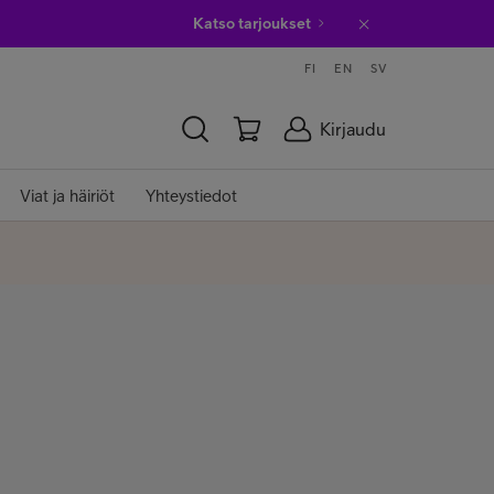
Katso tarjoukset
FI
EN
SV
Kirjaudu
Viat ja häiriöt
Yhteystiedot