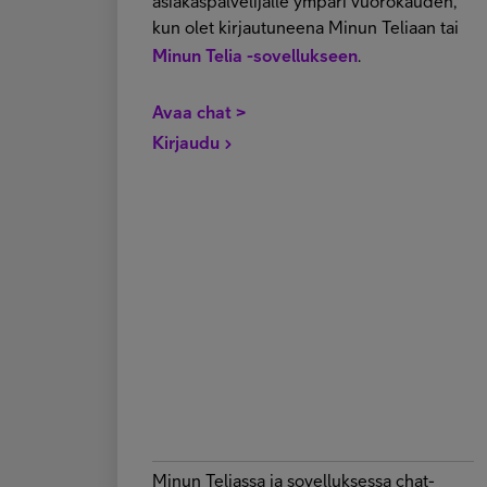
asiakaspalvelijalle ympäri vuorokauden,
kun olet kirjautuneena Minun Teliaan tai
Minun Telia -sovellukseen
.
Avaa chat >
Kirjaudu
Minun Teliassa ja sovelluksessa chat-