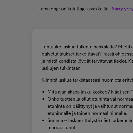
Tämä ohje on kuluttaja-asiakkaille.
Siirry yri
Tuntuuko laskun tulkinta hankalalta? Mietitkö
palvelutilaukset tarkoittavat? Tässä ohjeess
ja mistä kohdista löydät tarvittavat tiedot. 
laskujen tulkintaan.
Kiinnitä laskua tarkistaessasi huomiota erityi
Mitä ajanjaksoa lasku koskee? Näet sen 
Onko tuotteella ollut etuhinta vai norma
etuhinta on päättynyt ja vaihtunut normaali
etuhinnalle ja toinen normaalihinnalle.
Summa – laskuerittelystä näet tarkemmi
muodostunut.