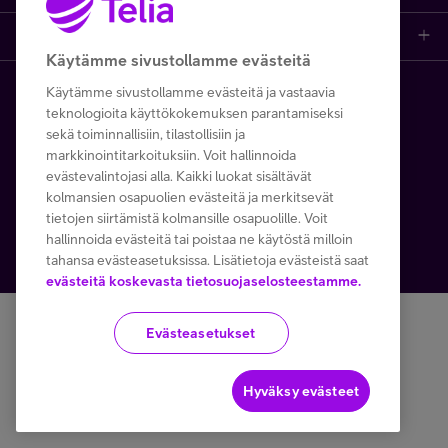
Asiakastuki
Telia Finland
Asiakaspalvelun yhteystiedot
Tilauksen peruuttaminen
Samsung S26
Kodin laajakaista
Käytämme sivustollamme evästeitä
Telia yrityksenä
Asioi kirjautuneena
Opi ja inspiroidu
Minun Telia
Viaplay
Prepaid-liittymät
Käytämme sivustollamme evästeitä ja vastaavia
Copyright Telia Company 2026
Tietosuoja ja -turva
teknologioita käyttökokemuksen parantamiseksi
Medialle
sekä toiminnallisiin, tilastollisiin ja
Etsi Telia Kauppa
Nopeustesti (speed test)
TV-ohjelmat
TV ja viihde
markkinointitarkoituksiin. Voit hallinnoida
Käyttöehdot
Evästeiden käyttö
FI
EN
SV
evästevalintojasi alla. Kaikki luokat sisältävät
Avoimet työpaikat
Yhteystiedot yrityksille
Hinnastot
Suoratoistopalvelut
MTV Katsomo
kolmansien osapuolien evästeitä ja merkitsevät
Toimitusehdot ja palvelukuvaukset
tietojen siirtämistä kolmansille osapuolille. Voit
Kesätyöt ja opiskelijat
Minun Telia -sovellus
Telia Helppi -tukipalvelu
Mikä on 5G?
Palvelut
hallinnoida evästeitä tai poistaa ne käytöstä milloin
Käytämme tällä verkkosivustolla Google reCAPTCHAa
tahansa evästeasetuksissa. Lisätietoja evästeistä saat
Turvaverkko
evästeitä koskevasta tietosuojaselosteestamme.
Kaapeleiden sijaintitiedot
Asiakasedut
Kierrätysetu
Yritysvastuu
Häiriötiedotteet
Tilaa uutiskirje
Evästeasetukset
Telia Recycled
Saavutettavuus
Asiakastiedotteet
Tietoturva
Hyväksy evästeet
Yleispalveluvelvoite
Asiakastuki yrityksille